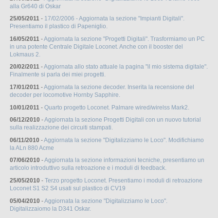
alla Gr640 di Oskar
25/05/2011
-
17/02/2006 - Aggiornata la sezione "Impianti Digitali".
Presentiamo il plastico di Papeniglio.
16/05/2011
-
Aggiornata la sezione "Progetti Digitali". Trasformiamo un PC
in una potente Centrale Digitale Loconet. Anche con il booster del
Lokmaus 2.
20/02/2011
-
Aggiornata allo stato attuale la pagina "il mio sistema digitale".
Finalmente si parla dei miei progetti.
17/01/2011
-
Aggiornata la sezione decoder. Inserita la recensione del
decoder per locomotive Hornby Sapphire.
10/01/2011
-
Quarto progetto Loconet. Palmare wired/wirelss Mark2.
06/12/2010
-
Aggiornata la sezione Progetti Digitali con un nuovo tutorial
sulla realizzazione dei circuiti stampati.
06/11/2010
-
Aggiornata la sezione "Digitalizziamo le Loco". Modifichiamo
la ALn 880 Acme
07/06/2010
-
Aggiornata la sezione informazioni tecniche, presentiamo un
articolo introduttivo sulla retroazione e i moduli di feedback.
25/05/2010
-
Terzo progetto Loconet. Presentiamo i moduli di retroazione
Loconet S1 S2 S4 usati sul plastico di CV19
05/04/2010
-
Aggiornata la sezione "Digitalizziamo le Loco".
Digitalizzaiomo la D341 Oskar.