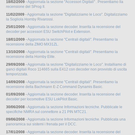
18/02/2009
-
Aggiornata la sezione "Accessori Digitali" . Presentiamo lla
recensione del SProg II.
11/02/2009
-
Aggiornata la sezione "Digitalizziamo le Loco". Digitalizziamo
la Sogliola Hornby Rivarossi.
25/01/2009
-
Aggiornata la sezione decoder. Inserita la recensione del
decoder per accessori ESU SwitchPilot e Extension.
18/01/2009
-
Aggiornata la sezione "Centrali digitali". Presentiamo la
recensione della ZIMO MX31ZL.
13/10/2008
-
Aggiornata la sezione "Centrali digitali". Presentiamo la
recensione della Hornby Elite.
29/09/2008
-
Aggiornata la sezione "Digitalizziamo le Loco". Installiamo di
ganci digitali Roco 114665 sulla E412 con decoder non provvisto di uscita
temporizzata.
14/09/2008
-
Aggiornata la sezione "Centrali digitali". Presentiamo la
recensione della Bachmann E-Z Command Dynamis Basic.
01/09/2008
-
Aggiornata la sezione decoder. Inserita la recensione del
decoder per locomotive ESU LokPilot Basic.
30/06/2008
-
Aggiornata la sezione Informazioni tecniche. Pubblicate le
specifiche NMRA sul connettore a 21 PIN MTC21.
09/06/2008
-
Aggiornata la sezione Informazioni tecniche. Pubblicata una
panoramica sui sistemi i frenata per il DCC.
17/01/2008
-
Aggiornata la sezione decoder. Inserita la recensione del