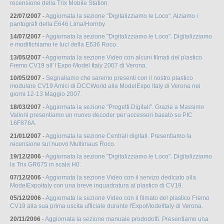
recensione della Trix Mobile Station.
22/07/2007
-
Aggiornata la sezione "Digitalizziamo le Loco". Alziamo i
pantografi della E646 Lima/Hornby.
14/07/2007
-
Aggiornata la sezione "Digitalizziamo le Loco". Digitalizziamo
e modifichiamo le luci della E636 Roco.
13/05/2007
-
Aggiornata la sezione Video con alcuni filmati del plastico
Fremo CV19 all' l'Expo Model Italy 2007 di Verona.
10/05/2007
-
Segnaliamo che saremo presenti con il nostro plastico
modulare CV19 Amici di DCCWorld alla ModelExpo Italy di Verona nei
giorni 12-13 Maggio 2007.
18/03/2007
-
Aggiornata la sezione "Progetti Digitali". Grazie a Massimo
Valloni presentiamo un nuovo decoder per accessori basato su PIC
16F876A.
21/01/2007
-
Aggiornata la sezione Centrali digitali. Presentiamo la
recensione sul nuovo Multimaus Roco.
19/12/2006
-
Aggiornata la sezione "Digitalizziamo le Loco". Digitalizziamo
la Trix GR675 in scala H0.
07/12/2006
-
Aggiornata la sezione Video con il servizo dedicato alla
ModelExpoItaly con una breve inquadratura al plastico di CV19.
05/12/2006
-
Aggiornata la sezione Video con il filmato del plastico Fremo
CV19 alla sua prima uscita ufficiale durante l'ExpoModelItaly di Verona.
20/11/2006
-
Aggiornata la sezione manuale prododotti. Presentiamo una