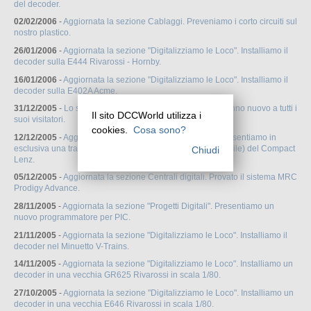
del decoder.
02/02/2006
-
Aggiornata la sezione Cablaggi. Preveniamo i corto circuiti sul
nostro plastico.
26/01/2006
-
Aggiornata la sezione "Digitalizziamo le Loco". Installiamo il
decoder sulla E444 Rivarossi - Hornby.
16/01/2006
-
Aggiornata la sezione "Digitalizziamo le Loco". Installiamo il
decoder sulla E402A Acme.
31/12/2005
-
Lo staff di DCCWorld.com augura un buon anno nuovo a tutti i
Il sito DCCWorld utilizza i
suoi visitatori.
cookies.
Cosa sono?
12/12/2005
-
Aggiornata la sezione "Manuali Prodotti". Presentiamo in
esclusiva una traduzione in Italiano del manuale (non ufficile) del Compact
Chiudi
Lenz.
05/12/2005
-
Aggiornata la sezione Centrali digitali. Provato il sistema MRC
Prodigy Advance.
28/11/2005
-
Aggiornata la sezione "Progetti Digitali". Presentiamo un
nuovo programmatore per PIC.
21/11/2005
-
Aggiornata la sezione "Digitalizziamo le Loco". Installiamo il
decoder nel Minuetto V-Trains.
14/11/2005
-
Aggiornata la sezione "Digitalizziamo le Loco". Installiamo un
decoder in una vecchia GR625 Rivarossi in scala 1/80.
27/10/2005
-
Aggiornata la sezione "Digitalizziamo le Loco". Installiamo un
decoder in una vecchia E646 Rivarossi in scala 1/80.