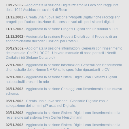
18/12/2002
-
Aggiornata la sezione Digitalizziamo le Loco con l'aggiunta
della 1044 Austriaca in scala N di Roco.
11/12/2002
-
Creata una nuova sezione "Progetti Digitali" che raccoglier?
progetti per l'autocostruzione di accessori vari utili per i sistemi digitali.
11/12/2002
-
Aggiornata la sezione Progetti Digitali con un tutorial sui PIC.
11/12/2002
-
Aggiornata la sezione Progetti Digitali con il Progetto di un
economicissimo decoder Funzioni per Rotabili.
05/12/2002
-
Aggiornata la sezione Informazioni Generali con l'inserimento
del manuale: Cos'? il DCC? - Un vero manuale di base per tutti i Neofiti
Digitalisti (di Stefano Curtarolo)
27/11/2002
-
Aggiornata la sezione Informazioni Generali con l'inserimento
di un estratto delle Norme NMRA sulle specifiche riguardanti le CV
07/11/2002
-
Aggiornata la sezione Sistemi Digitali con i Sistemi Digitali
autocostruiti presenti in rete
06/11/2002
-
Aggiornata la sezione Cablaggi con l'inserimento di un nuovo
schema.
05/11/2002
-
Creata una nuova sezione : Glossario Digitale con la
spiegazione dei termini pi? usati nel Digitale.
03/11/2002
-
Aggiornata la sezione Sistemi Digitali con l'inserimento della
recensione sul sistema Twin Center Fleischmann.
02/11/2002
-
Aggiornata la sezione Sistemi Digitali con l'inserimento della