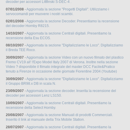
decoder per accessori Littfinski S-DEC-4 .
07/01/2008
-
Aggiornata la sezione "Progetti Digitali". Utilizziamo i
servocomandi per muovere i nostri scambi.
02/01/2008
-
Aggiornata la sezione Decoder. Presentiamo la recensione
del decoder Hornby R8215.
14/10/2007
-
Aggiornata la sezione Centrali digitali. Presentiamo la
recensione della Esu ECOS.
08/10/2007
-
Aggiornata la sezione "Digitalizziamo le Loco". Digitalizziamo
il Breda TEE Roco.
30/09/2007
-
Aggiornata la sezione Video con un nuovo filmato del plastico
Fremo CV19 all' l'Expo Model Italy 2007 di Verona. Inoltre nella sezione
Video ? disponibile il filmato integrale del master DCC Facile&Pratico
tenuto a Firenze in occasione delle giornate Fiorentine 2004 (Youtube)
30/09/2007
-
Aggiornata la sezione "Digitalizziamo le Loco". Digitalizziamo
il Gruppo BR98.x DB in scala N.
23/09/2007
-
Aggiornata la sezione decoder. Inserita la recensione del
decoder per accessori Lenz LS150.
10/09/2007
-
Aggiornata la sezione Centrali digitali. Presentiamo la
recensione della Select Hornby.
20/08/2007
-
Aggiornata la sezione Manuali di prodotti Commerciali.
Inserito il link al manuale della Trix Mobile Station.
28/07/2007
-
Aggiornata la sezione Centrali digitali. Presentiamo la