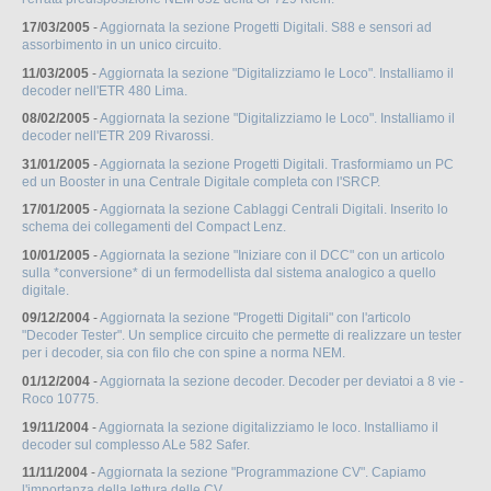
17/03/2005
-
Aggiornata la sezione Progetti Digitali. S88 e sensori ad
assorbimento in un unico circuito.
11/03/2005
-
Aggiornata la sezione "Digitalizziamo le Loco". Installiamo il
decoder nell'ETR 480 Lima.
08/02/2005
-
Aggiornata la sezione "Digitalizziamo le Loco". Installiamo il
decoder nell'ETR 209 Rivarossi.
31/01/2005
-
Aggiornata la sezione Progetti Digitali. Trasformiamo un PC
ed un Booster in una Centrale Digitale completa con l'SRCP.
17/01/2005
-
Aggiornata la sezione Cablaggi Centrali Digitali. Inserito lo
schema dei collegamenti del Compact Lenz.
10/01/2005
-
Aggiornata la sezione "Iniziare con il DCC" con un articolo
sulla *conversione* di un fermodellista dal sistema analogico a quello
digitale.
09/12/2004
-
Aggiornata la sezione "Progetti Digitali" con l'articolo
"Decoder Tester". Un semplice circuito che permette di realizzare un tester
per i decoder, sia con filo che con spine a norma NEM.
01/12/2004
-
Aggiornata la sezione decoder. Decoder per deviatoi a 8 vie -
Roco 10775.
19/11/2004
-
Aggiornata la sezione digitalizziamo le loco. Installiamo il
decoder sul complesso ALe 582 Safer.
11/11/2004
-
Aggiornata la sezione "Programmazione CV". Capiamo
l'importanza della lettura delle CV.