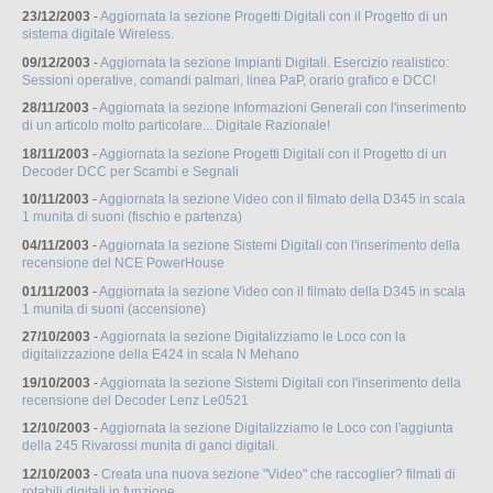
23/12/2003
-
Aggiornata la sezione Progetti Digitali con il Progetto di un
sistema digitale Wireless.
09/12/2003
-
Aggiornata la sezione Impianti Digitali. Esercizio realistico:
Sessioni operative, comandi palmari, linea PaP, orario grafico e DCC!
28/11/2003
-
Aggiornata la sezione Informazioni Generali con l'inserimento
di un articolo molto particolare... Digitale Razionale!
18/11/2003
-
Aggiornata la sezione Progetti Digitali con il Progetto di un
Decoder DCC per Scambi e Segnali
10/11/2003
-
Aggiornata la sezione Video con il filmato della D345 in scala
1 munita di suoni (fischio e partenza)
04/11/2003
-
Aggiornata la sezione Sistemi Digitali con l'inserimento della
recensione del NCE PowerHouse
01/11/2003
-
Aggiornata la sezione Video con il filmato della D345 in scala
1 munita di suoni (accensione)
27/10/2003
-
Aggiornata la sezione Digitalizziamo le Loco con la
digitalizzazione della E424 in scala N Mehano
19/10/2003
-
Aggiornata la sezione Sistemi Digitali con l'inserimento della
recensione del Decoder Lenz Le0521
12/10/2003
-
Aggiornata la sezione Digitalizziamo le Loco con l'aggiunta
della 245 Rivarossi munita di ganci digitali.
12/10/2003
-
Creata una nuova sezione "Video" che raccoglier? filmati di
rotabili digitali in funzione.