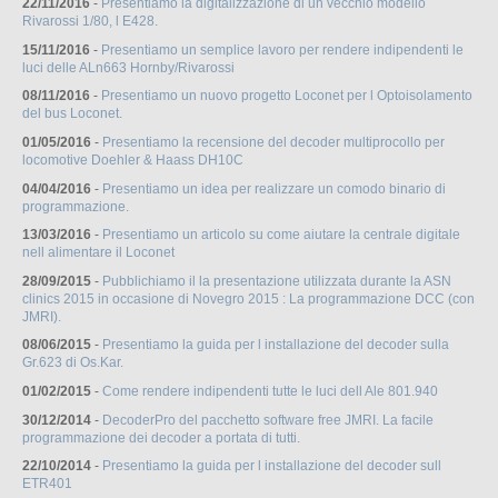
22/11/2016
-
Presentiamo la digitalizzazione di un vecchio modello
Rivarossi 1/80, l E428.
15/11/2016
-
Presentiamo un semplice lavoro per rendere indipendenti le
luci delle ALn663 Hornby/Rivarossi
08/11/2016
-
Presentiamo un nuovo progetto Loconet per l Optoisolamento
del bus Loconet.
01/05/2016
-
Presentiamo la recensione del decoder multiprocollo per
locomotive Doehler & Haass DH10C
04/04/2016
-
Presentiamo un idea per realizzare un comodo binario di
programmazione.
13/03/2016
-
Presentiamo un articolo su come aiutare la centrale digitale
nell alimentare il Loconet
28/09/2015
-
Pubblichiamo il la presentazione utilizzata durante la ASN
clinics 2015 in occasione di Novegro 2015 : La programmazione DCC (con
JMRI).
08/06/2015
-
Presentiamo la guida per l installazione del decoder sulla
Gr.623 di Os.Kar.
01/02/2015
-
Come rendere indipendenti tutte le luci dell Ale 801.940
30/12/2014
-
DecoderPro del pacchetto software free JMRI. La facile
programmazione dei decoder a portata di tutti.
22/10/2014
-
Presentiamo la guida per l installazione del decoder sull
ETR401