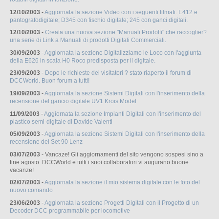
12/10/2003
-
Aggiornata la sezione Video con i seguenti filmati: E412 e
pantografodigitale; D345 con fischio digitale; 245 con ganci digitali.
12/10/2003
-
Creata una nuova sezione "Manuali Prodotti" che raccoglier?
una serie di Link a Manuali di prodotti Digitali Commerciali.
30/09/2003
-
Aggiornata la sezione Digitalizziamo le Loco con l'aggiunta
della E626 in scala H0 Roco predisposta per il digitale.
23/09/2003
-
Dopo le richieste dei visitatori ? stato riaperto il forum di
DCCWorld. Buon forum a tutti!
19/09/2003
-
Aggiornata la sezione Sistemi Digitali con l'inserimento della
recensione del gancio digitale UV1 Krois Model
11/09/2003
-
Aggiornata la sezione Impianti Digitali con l'inserimento del
plastico semi-digitale di Davide Valenti
05/09/2003
-
Aggiornata la sezione Sistemi Digitali con l'inserimento della
recensione del Set 90 Lenz
03/07/2003
- Vancaze! Gli aggiornamenti del sito vengono sospesi sino a
fine agosto. DCCWorld e tutti i suoi collaboratori vi augurano buone
vacanze!
02/07/2003
-
Aggiornata la sezione il mio sistema digitale con le foto del
nuovo comando
23/06/2003
-
Aggiornata la sezione Progetti Digitali con il Progetto di un
Decoder DCC programmabile per locomotive