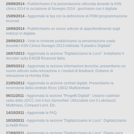
29/09/2014
-
Pubblichiamo il la presentazione utilizzata durante la ASN
clinics 2014 in occasione di Novegro 2014 : giochiamo con il digitale.
15/09/2014
-
Aggiornate le faq con la definizione di POM (programmazione
incorsa)
10/09/2014
-
Pubblichiamo un nuovo articolo di approfondimento sugli
indirizzi in digitale.
29/09/2013
-
Viste le richieste pubblichiamo la presentazione usata
durante l ASN Clinics Novegro 2013 intitolata "Il plastico Digitale"
16/07/2013
-
Aggiornata la sezione "Digitalizziamo le Loco". Installiamo il
decoder sulla E402B Rivarossi Italia.
28/05/2012
-
Aggiornata la sezione informazioni tecniche, presentiamo un
nuovo articolo sulla retroazione e i moduli di feedback. Dotiamo di
retroazione la Hornby Elite.
21/05/2012
-
Aggiornata la sezione centrali digitali. Presentiamo la
recensione della centrale Roco 10832 Multizentrale
06/11/2011
-
Aggiornata la sezione "Progetti Digitali". Usiamo i palmari
radio dello zDCC con il bus XpressNet. Utilizzabile con il Lokmaus2,
Multimaus, Compact Lenz, Etc.
14/10/2011
-
Aggiornate le FAQ
10/10/2011
-
Aggiornata la sezione "Digitalizziamo le Loco". Digitalizziamo
la Ae68 Roco.
27/09/2011
-
Aggiornata la sezione "Digitalizziamo le Loco". Diamo voce