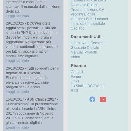
Digitalizziamo le Loco
interessati a consultare e
Database Rotabili
scaricare il manuale dalla sezione
Programmazione CV
dedicata.
Progetti Digitali
Leggi l'articolo
Intellibox Bus - Loconet
29/12/2025 -
DCCWorld 2.1
Il mio sistema digitale
aggiornato il portale
- Il sito ora
Cablaggi
supporta PHP 8, è ottimizzato per
Documenti Utili
dispositivi mobili e il Forum è
aggiornato. Navigazione più
Informazioni Tecniche
veloce e contenuti più accessibili
Glossario Digitale
per tutti gli appassionati di
Manuali Prodotti
modellismo digitale!
Video
Leggi l'articolo
Risorse
26/10/2025 -
Tutti i progetti per il
Contatti
digitale di DCCWorld
-
Forum
Finalmente una pagina che
Links
elenca e descrive tutti i mie
Lo Staff di DCCWorld
progetti per il digitale!
RSS
Leggi l'articolo
15/10/2017 -
ASN Clinics:2017
-
Pubblichiamo il la presentazione
utilizzata durante la ASN clinics
2017 in occasione di Novegro
2017 : DCC come scegliere la
giusta centrale digitale
Leggi l'articolo