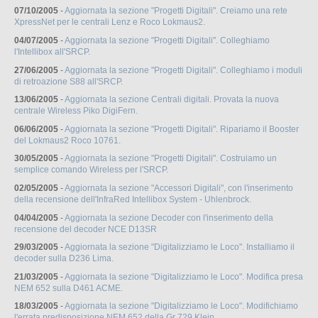
07/10/2005
-
Aggiornata la sezione "Progetti Digitali". Creiamo una rete
XpressNet per le centrali Lenz e Roco Lokmaus2.
04/07/2005
-
Aggiornata la sezione "Progetti Digitali". Colleghiamo
l'Intellibox all'SRCP.
27/06/2005
-
Aggiornata la sezione "Progetti Digitali". Colleghiamo i moduli
di retroazione S88 all'SRCP.
13/06/2005
-
Aggiornata la sezione Centrali digitali. Provata la nuova
centrale Wireless Piko DigiFern.
06/06/2005
-
Aggiornata la sezione "Progetti Digitali". Ripariamo il Booster
del Lokmaus2 Roco 10761.
30/05/2005
-
Aggiornata la sezione "Progetti Digitali". Costruiamo un
semplice comando Wireless per l'SRCP.
02/05/2005
-
Aggiornata la sezione "Accessori Digitali", con l'inserimento
della recensione dell'InfraRed Intellibox System - Uhlenbrock.
04/04/2005
-
Aggiornata la sezione Decoder con l'inserimento della
recensione del decoder NCE D13SR
29/03/2005
-
Aggiornata la sezione "Digitalizziamo le Loco". Installiamo il
decoder sulla D236 Lima.
21/03/2005
-
Aggiornata la sezione "Digitalizziamo le Loco". Modifica presa
NEM 652 sulla D461 ACME.
18/03/2005
-
Aggiornata la sezione "Digitalizziamo le Loco". Modifichiamo
l'errata predisposizione NEM 652 della Gr 729 Klein.