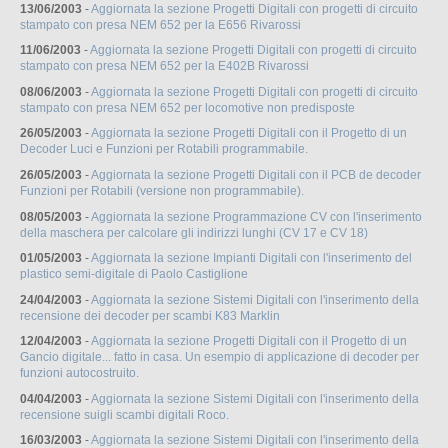
13/06/2003
-
Aggiornata la sezione Progetti Digitali con progetti di circuito
stampato con presa NEM 652 per la E656 Rivarossi
11/06/2003
-
Aggiornata la sezione Progetti Digitali con progetti di circuito
stampato con presa NEM 652 per la E402B Rivarossi
08/06/2003
-
Aggiornata la sezione Progetti Digitali con progetti di circuito
stampato con presa NEM 652 per locomotive non predisposte
26/05/2003
-
Aggiornata la sezione Progetti Digitali con il Progetto di un
Decoder Luci e Funzioni per Rotabili programmabile.
26/05/2003
-
Aggiornata la sezione Progetti Digitali con il PCB de decoder
Funzioni per Rotabili (versione non programmabile).
08/05/2003
-
Aggiornata la sezione Programmazione CV con l'inserimento
della maschera per calcolare gli indirizzi lunghi (CV 17 e CV 18)
01/05/2003
-
Aggiornata la sezione Impianti Digitali con l'inserimento del
plastico semi-digitale di Paolo Castiglione
24/04/2003
-
Aggiornata la sezione Sistemi Digitali con l'inserimento della
recensione dei decoder per scambi K83 Marklin
12/04/2003
-
Aggiornata la sezione Progetti Digitali con il Progetto di un
Gancio digitale... fatto in casa. Un esempio di applicazione di decoder per
funzioni autocostruito.
04/04/2003
-
Aggiornata la sezione Sistemi Digitali con l'inserimento della
recensione suigli scambi digitali Roco.
16/03/2003
-
Aggiornata la sezione Sistemi Digitali con l'inserimento della