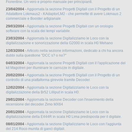
Fiorentine. Un vero e proprio manuale per principianti.
23/04/2004
-
Aggiornata la sezione Progetti Digitali con il Progetto di un
Adatattore Lokmaus2 - KAdaptorLM2 - che permette di avere Lokmaus 2
commerciale e Booster artigianale.
29/03/2004
-
Aggiornata la sezione Progetti Digitali con un orologio
software con la scala dei tempi variabile.
23/03/2004
-
Aggiornata la sezione Digitalizziamo le Loco con la
digitalizzazione e sonorizzazione della G2000 in scala H0 Mehano
12/03/2004
-
Articolo nella sezione informazioni, dedicato a chi ha ancora
dubbi sulla questione "DCC s? o no?"
04/03/2004
-
Aggiornata la sezione Progetti Digitali con il l'applicazione del
kit Magotren per illuminare le carrozze in digitale.
20/02/2004
-
Aggiornata la sezione Progetti Digitali con il Progetto di un
controllo di una piattaforma girevole tramite Decoder.
12/02/2004
-
Aggiornata la sezione Digitalizziamo le Loco con la
digitalizzazione della Br52 Lilliput in scala H0.
29/01/2004
-
Aggiornata la sezione Decoder con l'inserimento della
recensione del decoder Zimo MX64
20/01/2004
-
Aggiornata la sezione Digitalizziamo le Loco con la
digitalizzazione della E444R in scala H0 Lima predisposta per il digitale.
08/01/2004
-
Aggiornata la sezione Digitalizziamo le Loco con l'aggiunta
del 214 Roco munita di ganci digitali.