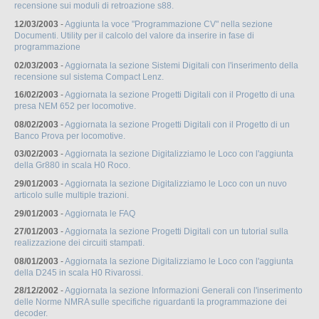
recensione sui moduli di retroazione s88.
12/03/2003
-
Aggiunta la voce "Programmazione CV" nella sezione
Documenti. Utility per il calcolo del valore da inserire in fase di
programmazione
02/03/2003
-
Aggiornata la sezione Sistemi Digitali con l'inserimento della
recensione sul sistema Compact Lenz.
16/02/2003
-
Aggiornata la sezione Progetti Digitali con il Progetto di una
presa NEM 652 per locomotive.
08/02/2003
-
Aggiornata la sezione Progetti Digitali con il Progetto di un
Banco Prova per locomotive.
03/02/2003
-
Aggiornata la sezione Digitalizziamo le Loco con l'aggiunta
della Gr880 in scala H0 Roco.
29/01/2003
-
Aggiornata la sezione Digitalizziamo le Loco con un nuvo
articolo sulle multiple trazioni.
29/01/2003
-
Aggiornata le FAQ
27/01/2003
-
Aggiornata la sezione Progetti Digitali con un tutorial sulla
realizzazione dei circuiti stampati.
08/01/2003
-
Aggiornata la sezione Digitalizziamo le Loco con l'aggiunta
della D245 in scala H0 Rivarossi.
28/12/2002
-
Aggiornata la sezione Informazioni Generali con l'inserimento
delle Norme NMRA sulle specifiche riguardanti la programmazione dei
decoder.