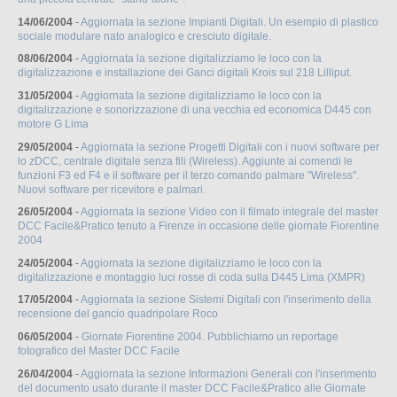
14/06/2004
-
Aggiornata la sezione Impianti Digitali. Un esempio di plastico
sociale modulare nato analogico e cresciuto digitale.
08/06/2004
-
Aggiornata la sezione digitalizziamo le loco con la
digitalizzazione e installazione dei Ganci digitali Krois sul 218 Lilliput.
31/05/2004
-
Aggiornata la sezione digitalizziamo le loco con la
digitalizzazione e sonorizzazione di una vecchia ed economica D445 con
motore G Lima
29/05/2004
-
Aggiornata la sezione Progetti Digitali con i nuovi software per
lo zDCC, centrale digitale senza fili (Wireless). Aggiunte ai comendi le
funzioni F3 ed F4 e il software per il terzo comando palmare "Wireless".
Nuovi software per ricevitore e palmari.
26/05/2004
-
Aggiornata la sezione Video con il filmato integrale del master
DCC Facile&Pratico tenuto a Firenze in occasione delle giornate Fiorentine
2004
24/05/2004
-
Aggiornata la sezione digitalizziamo le loco con la
digitalizzazione e montaggio luci rosse di coda sulla D445 Lima (XMPR)
17/05/2004
-
Aggiornata la sezione Sistemi Digitali con l'inserimento della
recensione del gancio quadripolare Roco
06/05/2004
-
Giornate Fiorentine 2004. Pubblichiamo un reportage
fotografico del Master DCC Facile
26/04/2004
-
Aggiornata la sezione Informazioni Generali con l'inserimento
del documento usato durante il master DCC Facile&Pratico alle Giornate