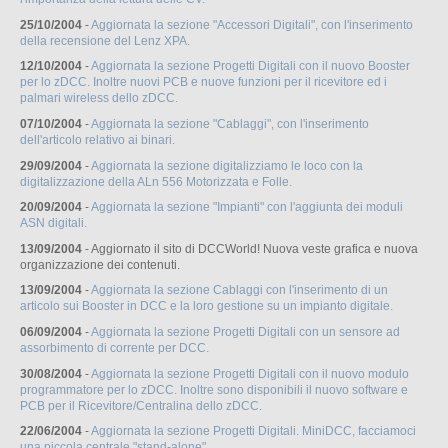
25/10/2004
-
Aggiornata la sezione "Accessori Digitali", con l'inserimento
della recensione del Lenz XPA.
12/10/2004
-
Aggiornata la sezione Progetti Digitali con il nuovo Booster
per lo zDCC. Inoltre nuovi PCB e nuove funzioni per il ricevitore ed i
palmari wireless dello zDCC.
07/10/2004
-
Aggiornata la sezione "Cablaggi", con l'inserimento
dell'articolo relativo ai binari.
29/09/2004
-
Aggiornata la sezione digitalizziamo le loco con la
digitalizzazione della ALn 556 Motorizzata e Folle.
20/09/2004
-
Aggiornata la sezione "Impianti" con l'aggiunta dei moduli
ASN digitali.
13/09/2004
- Aggiornato il sito di DCCWorld! Nuova veste grafica e nuova
organizzazione dei contenuti.
13/09/2004
-
Aggiornata la sezione Cablaggi con l'inserimento di un
articolo sui Booster in DCC e la loro gestione su un impianto digitale.
06/09/2004
-
Aggiornata la sezione Progetti Digitali con un sensore ad
assorbimento di corrente per DCC.
30/08/2004
-
Aggiornata la sezione Progetti Digitali con il nuovo modulo
programmatore per lo zDCC. Inoltre sono disponibili il nuovo software e
PCB per il Ricevitore/Centralina dello zDCC.
22/06/2004
-
Aggiornata la sezione Progetti Digitali. MiniDCC, facciamoci
una piccola centrale "stand-alone".