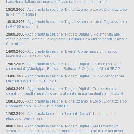
traduziona italiana del manuale "avvio rapido a traincontroller".
18/10/2006
-
Aggiornata la sezione "Digitalizziamo le Loco". Digitalizziamo
la Re 4/4 in scala N
18/10/2006
-
Aggiornata la sezione "Digitalizziamo le Loco". Digitalizziamo
la BR182 in scala N
29/09/2006
-
Aggiornata la sezione "Progetti Digitali". Ridiamo vita alle
vecchie centrali Arnold. Colleghiamo il Lokmaus 2 o altri comandi Lenz alla
Control Unit.
14/09/2006
-
Aggiornata la sezione "Eventi". Come nasce un plastico
modulare? - L'alba di CV19...
15/07/2006
-
Aggiornata la sezione "Progetti Digitali". Usiamo i software
commerciali (Windigipet, Railware, Railroad & Co.) come Client SRCP.
16/06/2006
-
Aggiornata la sezione "Progetti Digitali". Nuovo decoder per
funzioni basato sul PIC12F629.
28/03/2006
-
Aggiornata la sezione "Progetti Digitali". Presentiamo un
semplice progetto per realizzare facilmente un gancio digitale in scala N.
10/03/2006
-
Aggiornata la sezione "Digitalizziamo le Loco". Digitalizziamo
e sonorizziamo un RailBus in scala N!
17/02/2006
-
Aggiornata la sezione "Impianti Digitali". Presentiamo il
plastico di Denny Turani.
08/02/2006
-
Aggiornata la sezione "Progetti Digitali". Presentiamo un
semplice ed economico tool per programmare e leggere le CV dei nostri