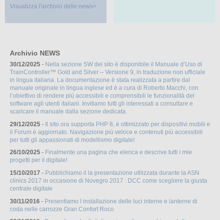
Visualizza l'archivio delle news>
Archivio NEWS
30/12/2025
-
Nella sezione SW del sito è disponibile il Manuale d’Uso di
TrainController™ Gold and Silver – Versione 9, in traduzione non ufficiale
in lingua italiana. La documentazione è stata realizzata a partire dal
manuale originale in lingua inglese ed è a cura di Roberto Macchi, con
l’obiettivo di rendere più accessibili e comprensibili le funzionalità del
software agli utenti italiani. Invitiamo tutti gli interessati a consultare e
scaricare il manuale dalla sezione dedicata.
29/12/2025
-
Il sito ora supporta PHP 8, è ottimizzato per dispositivi mobili e
il Forum è aggiornato. Navigazione più veloce e contenuti più accessibili
per tutti gli appassionati di modellismo digitale!
26/10/2025
-
Finalmente una pagina che elenca e descrive tutti i mie
progetti per il digitale!
15/10/2017
-
Pubblichiamo il la presentazione utilizzata durante la ASN
clinics 2017 in occasione di Novegro 2017 : DCC come scegliere la giusta
centrale digitale
30/11/2016
-
Presentiamo l installazione delle luci interne e lanterne di
coda nelle carrozze Gran Confort Roco