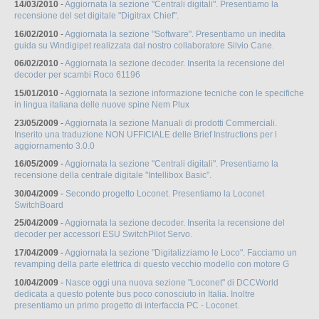
14/03/2010
-
Aggiornata la sezione "Centrali digitali". Presentiamo la
recensione del set digitale "Digitrax Chief".
16/02/2010
-
Aggiornata la sezione "Software". Presentiamo un inedita
guida su Windigipet realizzata dal nostro collaboratore Silvio Cane.
06/02/2010
-
Aggiornata la sezione decoder. Inserita la recensione del
decoder per scambi Roco 61196
15/01/2010
-
Aggiornata la sezione informazione tecniche con le specifiche
in lingua italiana delle nuove spine Nem Plux
23/05/2009
-
Aggiornata la sezione Manuali di prodotti Commerciali.
Inserito una traduzione NON UFFICIALE delle Brief Instructions per l
aggiornamento 3.0.0
16/05/2009
-
Aggiornata la sezione "Centrali digitali". Presentiamo la
recensione della centrale digitale "Intellibox Basic".
30/04/2009
-
Secondo progetto Loconet. Presentiamo la Loconet
SwitchBoard
25/04/2009
-
Aggiornata la sezione decoder. Inserita la recensione del
decoder per accessori ESU SwitchPilot Servo.
17/04/2009
-
Aggiornata la sezione "Digitalizziamo le Loco". Facciamo un
revamping della parte elettrica di questo vecchio modello con motore G
10/04/2009
-
Nasce oggi una nuova sezione "Loconet" di DCCWorld
dedicata a questo potente bus poco conosciuto in Italia. Inoltre
presentiamo un primo progetto di interfaccia PC - Loconet.