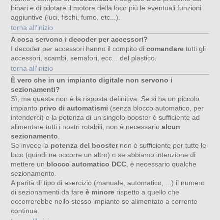
binari e di pilotare il motore della loco più le eventuali funzioni
aggiuntive (luci, fischi, fumo, etc...).
torna all'inizio
A cosa servono i decoder per accessori?
I decoder per accessori hanno il compito di
comandare
tutti gli
accessori, scambi, semafori, ecc... del plastico.
torna all'inizio
È vero che in un impianto digitale non servono i
sezionamenti?
Sì, ma questa non è la risposta definitiva. Se si ha un piccolo
impianto
privo di automatismi
(senza blocco automatico, per
intenderci) e la potenza di un singolo booster è sufficiente ad
alimentare tutti i nostri rotabili, non è necessario
alcun
sezionamento
.
Se invece la
potenza del booster
non è sufficiente per tutte le
loco (quindi ne occorre un altro) o se abbiamo intenzione di
mettere un
blocco automatico DCC
, è necessario qualche
sezionamento.
A parità di tipo di esercizio (manuale, automatico, ...) il numero
di sezionamenti da fare
è minore
rispetto a quello che
occorrerebbe nello stesso impianto se alimentato a corrente
continua.