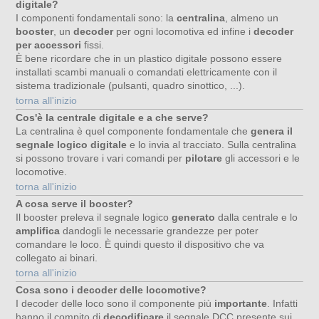
digitale?
I componenti fondamentali sono: la
centralina
, almeno un
booster
, un
decoder
per ogni locomotiva ed infine i
decoder
per accessori
fissi.
È bene ricordare che in un plastico digitale possono essere
installati scambi manuali o comandati elettricamente con il
sistema tradizionale (pulsanti, quadro sinottico, ...).
torna all'inizio
Cos'è la centrale digitale e a che serve?
La centralina è quel componente fondamentale che
genera il
segnale logico digitale
e lo invia al tracciato. Sulla centralina
si possono trovare i vari comandi per
pilotare
gli accessori e le
locomotive.
torna all'inizio
A cosa serve il booster?
Il booster preleva il segnale logico
generato
dalla centrale e lo
amplifica
dandogli le necessarie grandezze per poter
comandare le loco. È quindi questo il dispositivo che va
collegato ai binari.
torna all'inizio
Cosa sono i decoder delle locomotive?
I decoder delle loco sono il componente più
importante
. Infatti
hanno il compito di
decodificare
il segnale DCC presente sui