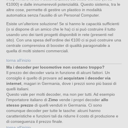
€1000) e dalle innumerevoli potenzialità. Questo sistema, tra le
altre cose, permette di gestire un plastico in modalità
automatica senza l'ausilio di un Personal Computer.
Esiste un'ulteriore soluzione! Se si hanno le capacità sufficienti
(o si dispone di un amico che le ha) ci si può costruire il tutto
usando uno dei tanti progetti disponibili in rete (presenti nel
sito). Con una spesa dell'ordine dei €100 ci si può costruire una
centrale comprensiva di booster di qualità paragonabile a
quella di molti sistemi commerciali.
torna all'inizio
Ma i decoder per locomotive non costano troppo?
Il prezzo dei decoder varia in funzione di alcuni fattori. Un
consiglio è quello di provare ad
acquistare i decoder via
internet
, magari in Germania, dove i prezzi sono più bassi di
quelli italiani.
Questo vale per molti decoder, ma non per tutti. Ad esempio
l'importatore italiano di
Zimo
vende i propri decoder
allo
stesso prezzo
di quelli venduti in Germania. Ci sono
comunque decoder per tutte le tasche: alcuni hanno
caratteristiche e funzioni tali da ridurre il costo di produzione e
di conseguenza il prezzo finale.
torna all'inizio