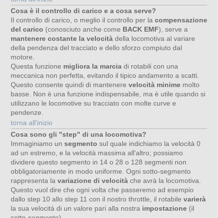
Cosa è il controllo di carico e a cosa serve?
Il controllo di carico, o meglio il controllo per la
compensazione
del carico
(conosciuto anche come
BACK EMF
), serve a
mantenere costante la velocità
della locomotiva al variare
della pendenza del tracciato e dello sforzo compiuto dal
motore.
Questa funzione
migliora la marcia
di rotabili con una
meccanica non perfetta, evitando il tipico andamento a scatti.
Questo consente quindi di mantenere
velocità minime
molto
basse. Non è una funzione indispensabile, ma è utile quando si
utilizzano le locomotive su tracciato con molte curve e
pendenze.
torna all'inizio
Cosa sono gli "step" di una locomotiva?
Immaginiamo un
segmento
sul quale indichiamo la velocità 0
ad un estremo, e la velocità massima all'altro; possiamo
dividere questo segmento in 14 o 28 o 128 segmenti non
obbligatoriamente in modo uniforme. Ogni sotto-segmento
rappresenta la
variazione di velocità
che avrà la locomotiva.
Questo vuol dire che ogni volta che passeremo ad esempio
dallo step 10 allo step 11 con il nostro throttle, il rotabile
varierà
la sua velocità di un valore pari alla nostra
impostazione
(il
sotto-segmento).