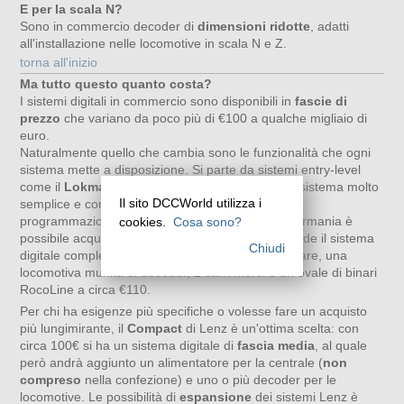
E per la scala N?
Sono in commercio decoder di
dimensioni ridotte
, adatti
all'installazione nelle locomotive in scala N e Z.
torna all'inizio
Ma tutto questo quanto costa?
I sistemi digitali in commercio sono disponibili in
fascie di
prezzo
che variano da poco più di €100 a qualche migliaio di
euro.
Naturalmente quello che cambia sono le funzionalità che ogni
sistema mette a disposizione. Si parte da sistemi entry-level
come il
Lokmaus2
di Roco che, pur essendo un sistema molto
Il sito DCCWorld utilizza i
semplice e con diverse limitazioni nella parte di
programmazione, ha un costo molto basso: in Germania è
cookies.
Cosa sono?
possibile acquistare uno
starter-set
che comprende il sistema
Chiudi
digitale completo di alimentatore e controllo palmare, una
locomotiva munita di decoder, 2 carri merci e un ovale di binari
RocoLine a circa €110.
Per chi ha esigenze più specifiche o volesse fare un acquisto
più lungimirante, il
Compact
di Lenz è un'ottima scelta: con
circa 100€ si ha un sistema digitale di
fascia media
, al quale
però andrà aggiunto un alimentatore per la centrale (
non
compreso
nella confezione) e uno o più decoder per le
locomotive. Le possibilità di
espansione
dei sistemi Lenz è