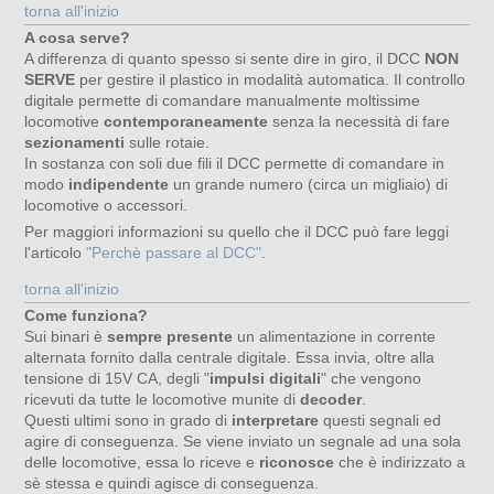
torna all'inizio
A cosa serve?
A differenza di quanto spesso si sente dire in giro, il DCC
NON
SERVE
per gestire il plastico in modalità automatica. Il controllo
digitale permette di comandare manualmente moltissime
locomotive
contemporaneamente
senza la necessità di fare
sezionamenti
sulle rotaie.
In sostanza con soli due fili il DCC permette di comandare in
modo
indipendente
un grande numero (circa un migliaio) di
locomotive o accessori.
Per maggiori informazioni su quello che il DCC può fare leggi
l'articolo
"Perchè passare al DCC"
.
torna all'inizio
Come funziona?
Sui binari è
sempre presente
un alimentazione in corrente
alternata fornito dalla centrale digitale. Essa invia, oltre alla
tensione di 15V CA, degli "
impulsi digitali
" che vengono
ricevuti da tutte le locomotive munite di
decoder
.
Questi ultimi sono in grado di
interpretare
questi segnali ed
agire di conseguenza. Se viene inviato un segnale ad una sola
delle locomotive, essa lo riceve e
riconosce
che è indirizzato a
sè stessa e quindi agisce di conseguenza.