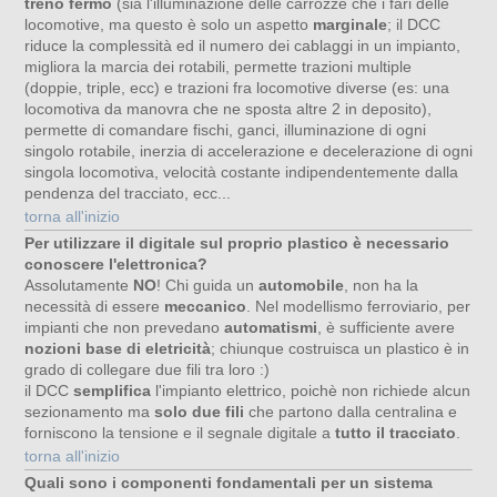
treno fermo
(sia l'illuminazione delle carrozze che i fari delle
locomotive, ma questo è solo un aspetto
marginale
; il DCC
riduce la complessità ed il numero dei cablaggi in un impianto,
migliora la marcia dei rotabili, permette trazioni multiple
(doppie, triple, ecc) e trazioni fra locomotive diverse (es: una
locomotiva da manovra che ne sposta altre 2 in deposito),
permette di comandare fischi, ganci, illuminazione di ogni
singolo rotabile, inerzia di accelerazione e decelerazione di ogni
singola locomotiva, velocità costante indipendentemente dalla
pendenza del tracciato, ecc...
torna all'inizio
Per utilizzare il digitale sul proprio plastico è necessario
conoscere l'elettronica?
Assolutamente
NO
! Chi guida un
automobile
, non ha la
necessità di essere
meccanico
. Nel modellismo ferroviario, per
impianti che non prevedano
automatismi
, è sufficiente avere
nozioni base di eletricità
; chiunque costruisca un plastico è in
grado di collegare due fili tra loro :)
il DCC
semplifica
l'impianto elettrico, poichè non richiede alcun
sezionamento ma
solo due fili
che partono dalla centralina e
forniscono la tensione e il segnale digitale a
tutto il tracciato
.
torna all'inizio
Quali sono i componenti fondamentali per un sistema