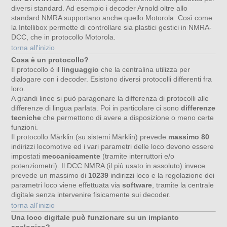
diversi standard. Ad esempio i decoder Arnold oltre allo
standard NMRA supportano anche quello Motorola. Così come
la Intellibox permette di controllare sia plastici gestici in NMRA-
DCC, che in protocollo Motorola.
torna all'inizio
Cosa è un protocollo?
Il protocollo è il
linguaggio
che la centralina utilizza per
dialogare con i decoder. Esistono diversi protocolli differenti fra
loro.
A grandi linee si può paragonare la differenza di protocolli alle
differenze di lingua parlata. Poi in particolare ci sono
differenze
tecniche
che permettono di avere a disposizione o meno certe
funzioni.
Il protocollo Märklin (su sistemi Märklin) prevede
massimo 80
indirizzi locomotive ed i vari parametri delle loco devono essere
impostati
meccanicamente
(tramite interruttori e/o
potenziometri). Il DCC NMRA (il più usato in assoluto) invece
prevede un massimo di
10239
indirizzi loco e la regolazione dei
parametri loco viene effettuata via
software
, tramite la centrale
digitale senza intervenire fisicamente sui decoder.
torna all'inizio
Una loco digitale può funzionare su un impianto
analogico?