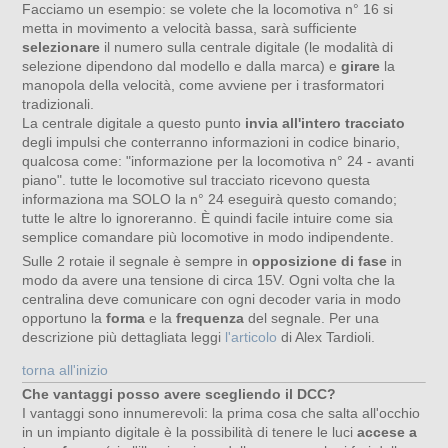
Facciamo un esempio: se volete che la locomotiva n° 16 si
metta in movimento a velocità bassa, sarà sufficiente
selezionare
il numero sulla centrale digitale (le modalità di
selezione dipendono dal modello e dalla marca) e
girare
la
manopola della velocità, come avviene per i trasformatori
tradizionali.
La centrale digitale a questo punto
invia all'intero tracciato
degli impulsi che conterranno informazioni in codice binario,
qualcosa come: "informazione per la locomotiva n° 24 - avanti
piano". tutte le locomotive sul tracciato ricevono questa
informaziona ma SOLO la n° 24 eseguirà questo comando;
tutte le altre lo ignoreranno. È quindi facile intuire come sia
semplice comandare più locomotive in modo indipendente.
Sulle 2 rotaie il segnale è sempre in
opposizione di fase
in
modo da avere una tensione di circa 15V. Ogni volta che la
centralina deve comunicare con ogni decoder varia in modo
opportuno la
forma
e la
frequenza
del segnale. Per una
descrizione più dettagliata leggi
l'articolo
di Alex Tardioli.
torna all'inizio
Che vantaggi posso avere scegliendo il DCC?
I vantaggi sono innumerevoli: la prima cosa che salta all'occhio
in un impianto digitale è la possibilità di tenere le luci
accese a