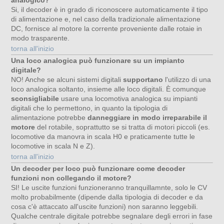
Si, il decoder è in grado di riconoscere automaticamente il tipo
di alimentazione e, nel caso della tradizionale alimentazione
DC, fornisce al motore la corrente proveniente dalle rotaie in
modo trasparente.
torna all'inizio
Una loco analogica può funzionare su un impianto
digitale?
NO! Anche se alcuni sistemi digitali
supportano
l'utilizzo di una
loco analogica soltanto, insieme alle loco digitali. È comunque
sconsigliabile
usare una locomotiva analogica su impianti
digitali che lo permettono, in quanto la tipologia di
alimentazione potrebbe
danneggiare in modo irreparabile il
motore
del rotabile, soprattutto se si tratta di motori piccoli (es.
locomotive da manovra in scala H0 e praticamente tutte le
locomotive in scala N e Z).
torna all'inizio
Un decoder per loco può funzionare come decoder
funzioni non collegando il motore?
SI! Le uscite funzioni funzioneranno tranquillamnte, solo le CV
molto probabilmente (dipende dalla tipologia di decoder e da
cosa c'è attaccato all'uscite funzioni) non saranno leggebili.
Qualche centrale digitale potrebbe segnalare degli errori in fase