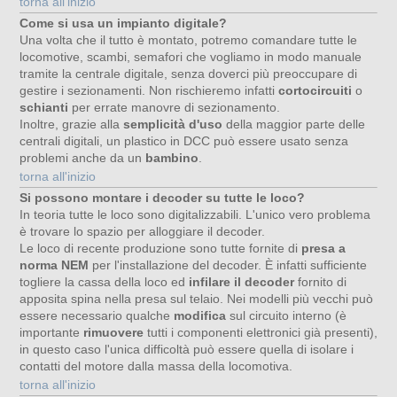
torna all'inizio
Come si usa un impianto digitale?
Una volta che il tutto è montato, potremo comandare tutte le
locomotive, scambi, semafori che vogliamo in modo manuale
tramite la centrale digitale, senza doverci più preoccupare di
gestire i sezionamenti. Non rischieremo infatti
cortocircuiti
o
schianti
per errate manovre di sezionamento.
Inoltre, grazie alla
semplicità d'uso
della maggior parte delle
centrali digitali, un plastico in DCC può essere usato senza
problemi anche da un
bambino
.
torna all'inizio
Si possono montare i decoder su tutte le loco?
In teoria tutte le loco sono digitalizzabili. L'unico vero problema
è trovare lo spazio per alloggiare il decoder.
Le loco di recente produzione sono tutte fornite di
presa a
norma NEM
per l'installazione del decoder. È infatti sufficiente
togliere la cassa della loco ed
infilare il decoder
fornito di
apposita spina nella presa sul telaio. Nei modelli più vecchi può
essere necessario qualche
modifica
sul circuito interno (è
importante
rimuovere
tutti i componenti elettronici già presenti),
in questo caso l'unica difficoltà può essere quella di isolare i
contatti del motore dalla massa della locomotiva.
torna all'inizio