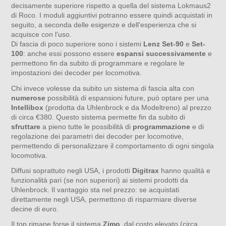
decisamente superiore rispetto a quella del sistema Lokmaus2
di Roco. I moduli aggiuntivi potranno essere quindi acquistati in
seguito, a seconda delle esigenze e dell'esperienza che si
acquisce con l'uso.
Di fascia di poco superiore sono i sistemi
Lenz Set-90
e
Set-
100
: anche essi possono essere
espansi successivamente
e
permettono fin da subito di programmare e regolare le
impostazioni dei decoder per locomotiva.
Chi invece volesse da subito un sistema di fascia alta con
numerose
possibilità di espansioni future, può optare per una
Intellibox
(prodotta da Uhlenbrock e da Modeltreno) al prezzo
di circa €380. Questo sistema permette fin da subito di
sfruttare
a pieno tutte le possibilità di
programmazione
e di
regolazione dei parametri dei decoder per locomotive,
permettendo di personalizzare il comportamento di ogni singola
locomotiva.
Diffusi soprattuto negli USA, i prodotti
Digitrax
hanno qualità e
funzionalità pari (se non superiori) ai sistemi prodotti da
Uhlenbrock. Il vantaggio sta nel prezzo: se acquistati
direttamente negli USA, permettono di risparmiare diverse
decine di euro.
Il top rimane forse il sistema
Zimo
, dal costo elevato (circa