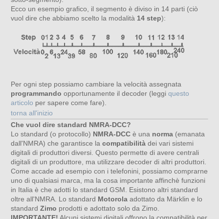
Ecco un esempio grafico, il segmento è diviso in 14 parti (ciò
vuol dire che abbiamo scelto la modalità
14 step
):
Per ogni step possiamo cambiare la velocità assegnata
programmando
opportunamente il decoder (leggi
questo
articolo
per sapere come fare).
torna all'inizio
Che vuol dire standard NMRA-DCC?
Lo standard (o protocollo)
NMRA-DCC
è una
norma
(emanata
dall'NMRA) che garantisce la
compatibilità
dei vari sistemi
digitali di produttori diversi. Questo permette di avere centrali
digitali di un produttore, ma utilizzare decoder di altri produttori.
Come accade ad esempio con i telefonini, possiamo comprarne
uno di qualsiasi marca, ma la cosa importante affinchè funzioni
in Italia è che adotti lo standard GSM. Esistono altri standard
oltre all'NMRA. Lo standard
Motorola
adottato da Märklin e lo
standard
Zimo
prodotti e adottato solo da Zimo.
IMPORTANTE!
Alcuni sistemi digitali offrono la compatibilità per