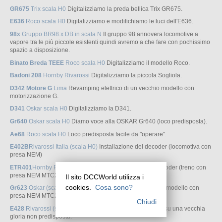
GR675
Trix scala H0
Digitalizziamo la preda bellica Trix GR675.
E636
Roco scala H0
Digitalizziamo e modifichiamo le luci dell'E636.
98x
Gruppo BR98.x DB in scala N
Il gruppo 98 annovera locomotive a
vapore tra le più piccole esistenti quindi avremo a che fare con pochissimo
spazio a disposizione.
Binato Breda TEEE
Roco scala H0
Digitalizziamo il modello Roco.
Badoni 208
Hornby Rivarossi
Digitalizziamo la piccola Sogliola.
D342 Motore G
Lima
Revamping elettrico di un vecchio modello con
motorizzazione G.
D341
Oskar scala H0
Digitalizziamo la D341.
Gr640
Oskar scala H0
Diamo voce alla OSKAR Gr640 (loco predisposta).
Ae68
Roco scala H0
Loco predisposta facile da "operare".
E402B
Rivarossi Italia (scala H0)
Installazione del decoder (locomotiva con
presa NEM)
ETR401
Hornby Rivarossi (scala H0)
Installazione del decoder (treno con
presa NEM MTC21)
Il sito DCCWorld utilizza i
cookies.
Cosa sono?
Gr623
Oskar (scala H0)
Installazione del Sound decoder (modello con
presa NEM MTC21)
Chiudi
E428
Rivarossi (scala H0 1/80)
Installazione del decoder su una vecchia
gloria non predisposta.