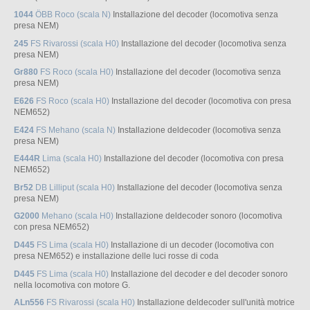
1044
ÖBB Roco (scala N)
Installazione del decoder (locomotiva senza
presa NEM)
245
FS Rivarossi (scala H0)
Installazione del decoder (locomotiva senza
presa NEM)
Gr880
FS Roco (scala H0)
Installazione del decoder (locomotiva senza
presa NEM)
E626
FS Roco (scala H0)
Installazione del decoder (locomotiva con presa
NEM652)
E424
FS Mehano (scala N)
Installazione deldecoder (locomotiva senza
presa NEM)
E444R
Lima (scala H0)
Installazione del decoder (locomotiva con presa
NEM652)
Br52
DB Lilliput (scala H0)
Installazione del decoder (locomotiva senza
presa NEM)
G2000
Mehano (scala H0)
Installazione deldecoder sonoro (locomotiva
con presa NEM652)
D445
FS Lima (scala H0)
Installazione di un decoder (locomotiva con
presa NEM652) e installazione delle luci rosse di coda
D445
FS Lima (scala H0)
Installazione del decoder e del decoder sonoro
nella locomotiva con motore G.
ALn556
FS Rivarossi (scala H0)
Installazione deldecoder sull'unità motrice