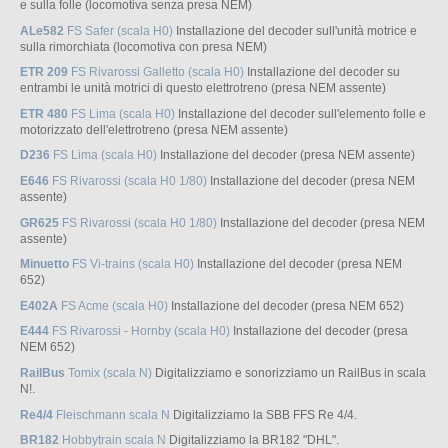
e sulla folle (locomotiva senza presa NEM)
ALe582
FS Safer (scala H0)
Installazione del decoder sull'unità motrice e
sulla rimorchiata (locomotiva con presa NEM)
ETR 209
FS Rivarossi Galletto (scala H0)
Installazione del decoder su
entrambi le unità motrici di questo elettrotreno (presa NEM assente)
ETR 480
FS Lima (scala H0)
Installazione del decoder sull'elemento folle e
motorizzato dell'elettrotreno (presa NEM assente)
D236
FS Lima (scala H0)
Installazione del decoder (presa NEM assente)
E646
FS Rivarossi (scala H0 1/80)
Installazione del decoder (presa NEM
assente)
GR625
FS Rivarossi (scala H0 1/80)
Installazione del decoder (presa NEM
assente)
Minuetto
FS Vi-trains (scala H0)
Installazione del decoder (presa NEM
652)
E402A
FS Acme (scala H0)
Installazione del decoder (presa NEM 652)
E444
FS Rivarossi - Hornby (scala H0)
Installazione del decoder (presa
NEM 652)
RailBus
Tomix (scala N)
Digitalizziamo e sonorizziamo un RailBus in scala
N!.
Re4/4
Fleischmann scala N
Digitalizziamo la SBB FFS Re 4/4.
BR182
Hobbytrain scala N
Digitalizziamo la BR182 "DHL".