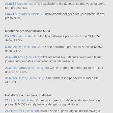
ALn668
Danifer (scala N)
Installazione del decoder su una vecchia gloria
non predisposta.
E444
FS Rivarossi (scala N)
Installazione del decoder (locomotiva senza
presa NEM)
Modifiche predisposizione NEM
GR729
Klein (scala H0)
Modifica dell'errata predisposizione NEM 652
della GR729.
D461
Acme (scala H0)
Correzione dell'errata predisposizione NEM 652
della GR729.
ALe 880
Acme (scala H0)
Oltre ad installare il decoder rendiamo le luci
intenre indipendeti e comnadabili dai tati funzione .
ALe 801 Fanta
Acme (scala H0)
Come rendere indipendenti tutte le luci
dell'Ale 801.940.
ALn 663
Hornby (scala H0)
Come rendere indipendente le luci delle
ALn663.
Installazione di accessori digitali
218
FS Lilliput (scala H0)
Installazione di un decoder (locomotiva con
presa NEM652) e installazione dei ganci digitali Krois
245
Rivarossi (scala H0)
Installazione di ganci digitali (locomotiva già