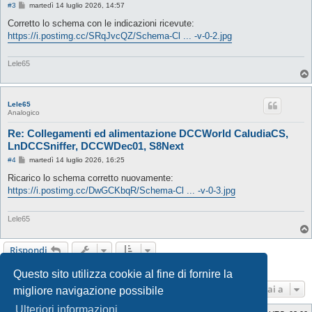
M
#3
martedì 14 luglio 2026, 14:57
e
s
Corretto lo schema con le indicazioni ricevute:
s
https://i.postimg.cc/SRqJvcQZ/Schema-Cl ... -v-0-2.jpg
a
g
g
i
Lele65
o
Lele65
Analogico
Re: Collegamenti ed alimentazione DCCWorld CaludiaCS,
LnDCCSniffer, DCCWDec01, S8Next
M
#4
martedì 14 luglio 2026, 16:25
e
s
Ricarico lo schema corretto nuovamente:
s
https://i.postimg.cc/DwGCKbqR/Schema-Cl ... -v-0-3.jpg
a
g
g
i
Lele65
o
Rispondi
4 messaggi • Pagina
1
di
1
Questo sito utilizza cookie al fine di fornire la
Vai a
migliore navigazione possibile
Ulteriori informazioni