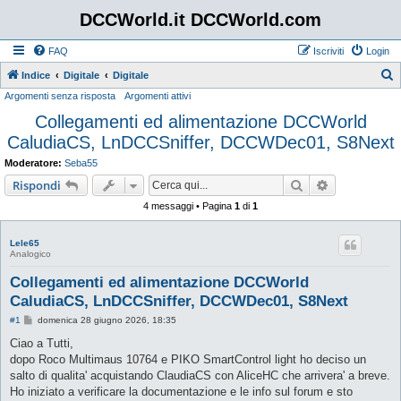
DCCWorld.it DCCWorld.com
FAQ
Iscriviti
Login
Indice
Digitale
Digitale
Argomenti senza risposta
Argomenti attivi
e
Collegamenti ed alimentazione DCCWorld
r
CaludiaCS, LnDCCSniffer, DCCWDec01, S8Next
c
a
Moderatore:
Seba55
Cerca
Ricerca avan
Rispondi
4 messaggi • Pagina
1
di
1
Lele65
Analogico
Collegamenti ed alimentazione DCCWorld
CaludiaCS, LnDCCSniffer, DCCWDec01, S8Next
M
#1
domenica 28 giugno 2026, 18:35
e
s
Ciao a Tutti,
s
dopo Roco Multimaus 10764 e PIKO SmartControl light ho deciso un
a
g
salto di qualita' acquistando ClaudiaCS con AliceHC che arrivera' a breve.
g
Ho iniziato a verificare la documentazione e le info sul forum e sto
i