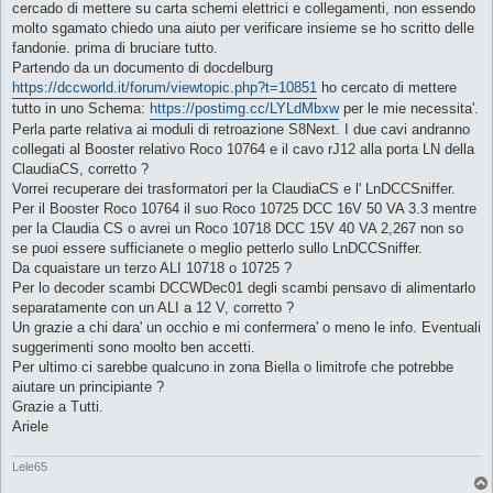
o
cercado di mettere su carta schemi elettrici e collegamenti, non essendo
molto sgamato chiedo una aiuto per verificare insieme se ho scritto delle
fandonie. prima di bruciare tutto.
Partendo da un documento di docdelburg
https://dccworld.it/forum/viewtopic.php?t=10851
ho cercato di mettere
tutto in uno Schema:
https://postimg.cc/LYLdMbxw
per le mie necessita'.
Perla parte relativa ai moduli di retroazione S8Next. I due cavi andranno
collegati al Booster relativo Roco 10764 e il cavo rJ12 alla porta LN della
ClaudiaCS, corretto ?
Vorrei recuperare dei trasformatori per la ClaudiaCS e l' LnDCCSniffer.
Per il Booster Roco 10764 il suo Roco 10725 DCC 16V 50 VA 3.3 mentre
per la Claudia CS o avrei un Roco 10718 DCC 15V 40 VA 2,267 non so
se puoi essere sufficianete o meglio petterlo sullo LnDCCSniffer.
Da cquaistare un terzo ALI 10718 o 10725 ?
Per lo decoder scambi DCCWDec01 degli scambi pensavo di alimentarlo
separatamente con un ALI a 12 V, corretto ?
Un grazie a chi dara' un occhio e mi confermera' o meno le info. Eventuali
suggerimenti sono moolto ben accetti.
Per ultimo ci sarebbe qualcuno in zona Biella o limitrofe che potrebbe
aiutare un principiante ?
Grazie a Tutti.
Ariele
Lele65