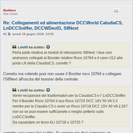
Buddace
Site Admin
Re: Collegamenti ed alimentazione DCCWorld CaludiaCS,
LnDCCSniffer, DCCWDec01, S8Next
M
#2
lunedì 29 giugno 2026, 23:55
e
s
s
Lele65
ha scritto:
a
g
Perla parte relativa ai moduli di retroazione S8Next. I due cavi
g
andranno collegati al Booster relativo Roco 10764 e il cavo rJ12 alla
i
o
porta LN della ClaudiaCS, corretto ?
Corretto ma volendo puoi non usare il Bostter roco 10764 e collegare
l'S8Next all'uscita del booster della centrale.
Lele65
ha scritto:
Vorrei recuperare dei trasformatori per la ClaudiaCS e l' LnDCCSniffer.
Per il Booster Roco 10764 il suo Roco 10725 DCC 16V 50 VA 3.3
mentre per la Claudia CS o avrei un Roco 10718 DCC 15V 40 VA 2,267
non so se puoi essere sufficianete o meglio petterlo sullo
LnDCCSniffer.
Da cquaistare un terzo ALI 10718 o 10725 ?
corretto cosi come hai scritto. Se proprio poi devi comprare un