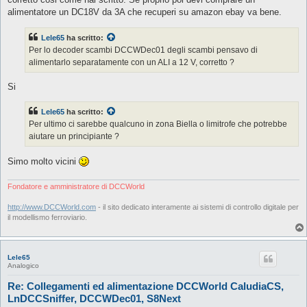
alimentatore un DC18V da 3A che recuperi su amazon ebay va bene.
Lele65
ha scritto:
Per lo decoder scambi DCCWDec01 degli scambi pensavo di
alimentarlo separatamente con un ALI a 12 V, corretto ?
Si
Lele65
ha scritto:
Per ultimo ci sarebbe qualcuno in zona Biella o limitrofe che potrebbe
aiutare un principiante ?
Simo molto vicini
Fondatore e amministratore di DCCWorld
http://www.DCCWorld.com
- il sito dedicato interamente ai sistemi di controllo digitale per
il modellismo ferroviario.
Lele65
Analogico
Re: Collegamenti ed alimentazione DCCWorld CaludiaCS,
LnDCCSniffer, DCCWDec01, S8Next