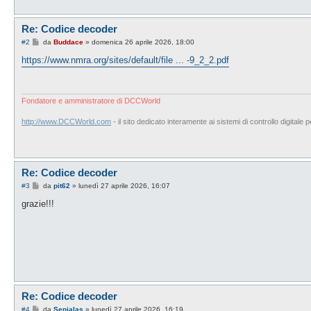
Re: Codice decoder
M
#2
da
Buddace
»
domenica 26 aprile 2026, 18:00
e
s
https://www.nmra.org/sites/default/file ... -9_2_2.pdf
s
a
g
g
i
Fondatore e amministratore di DCCWorld
o
http://www.DCCWorld.com
- il sito dedicato interamente ai sistemi di controllo digitale p
Re: Codice decoder
M
#3
da
pit62
»
lunedì 27 aprile 2026, 16:07
e
s
grazie!!!
s
a
g
g
i
o
Re: Codice decoder
M
#4
da
Senialas
»
lunedì 27 aprile 2026, 16:19