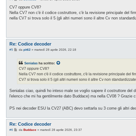
e
s
CV7 oppure CV8?
s
Nella CV7 non c'é il codice costruttore, c'è la revisione principale del f
a
g
nella CV7 si trova solo il 5 (gli altri numeri sono il altre Cv non standardi
g
i
o
Re: Codice decoder
M
#5
da
pit62
»
martedì 28 aprile 2026, 22:18
e
s
s
Senialas
ha scritto:
a
g
CV7 oppure CV8?
g
Nella CV7 non c'é il codice costruttore, c'è la revisione principale del f
i
o
CV7 si trova solo il 5 (gli altri numeri sono il altre Cv non standardizzate
Senialas ciao, quindi ho inteso male se voglio sapere il costruttore del 
l'elenco che mi ha gentilmente dato Buddace) ma nella CV08 ? Grazie c
PS nei decoder ESU la CV27 (ABC) devo settarla su 3 come gli altri de
Re: Codice decoder
M
#6
da
Buddace
»
martedì 28 aprile 2026, 23:37
e