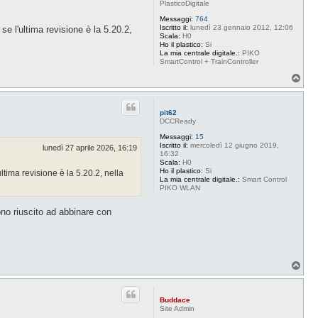
PlasticoDigitale
Messaggi:
764
Iscritto il:
lunedì 23 gennaio 2012, 12:06
se l'ultima revisione è la 5.20.2,
Scala:
H0
Ho il plastico:
Si
La mia centrale digitale.:
PIKO
SmartControl + TrainController
T
o
p
pit62
DCCReady
Messaggi:
15
Iscritto il:
mercoledì 12 giugno 2019,
lunedì 27 aprile 2026, 16:19
16:32
Scala:
H0
Ho il plastico:
Si
ltima revisione è la 5.20.2, nella
La mia centrale digitale.:
Smart Control
PIKO WLAN
ono riuscito ad abbinare con
T
o
p
Buddace
Site Admin