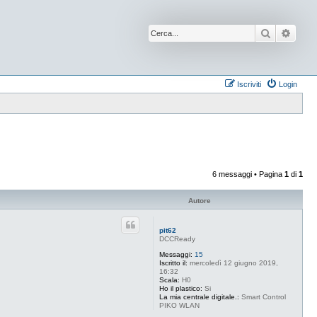
Cerca
Ricer
Iscriviti
Login
6 messaggi • Pagina
1
di
1
Autore
pit62
DCCReady
Messaggi:
15
Iscritto il:
mercoledì 12 giugno 2019,
16:32
Scala:
H0
Ho il plastico:
Si
La mia centrale digitale.:
Smart Control
PIKO WLAN