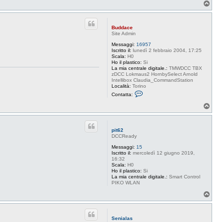
T
o
p
Buddace
Site Admin
Messaggi:
16957
Iscritto il:
lunedì 2 febbraio 2004, 17:25
Scala:
H0
Ho il plastico:
Si
La mia centrale digitale.:
TMWDCC TBX
zDCC Lokmaus2 HornbySelect Arnold
Intellibox Claudia_CommandStation
Località:
Torino
C
Contatta:
o
n
T
t
o
a
p
t
t
pit62
a
DCCReady
B
u
Messaggi:
15
d
Iscritto il:
mercoledì 12 giugno 2019,
d
16:32
a
Scala:
H0
c
Ho il plastico:
Si
e
La mia centrale digitale.:
Smart Control
PIKO WLAN
T
o
p
Senialas