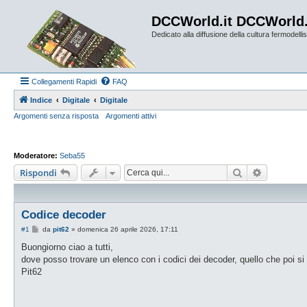
DCCWorld.it DCCWorld
Dedicato alla diffusione della cultura fermodellist
Collegamenti Rapidi
FAQ
Indice
Digitale
Digitale
Argomenti senza risposta
Argomenti attivi
Moderatore:
Seba55
Cerca
Ricerca a
Rispondi
Codice decoder
M
#1
da
pit62
»
domenica 26 aprile 2026, 17:11
e
s
Buongiorno ciao a tutti,
s
dove posso trovare un elenco con i codici dei decoder, quello che poi si
a
g
Pit62
g
i
o