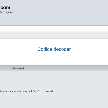
.com
ica digitale.
Codice decoder
vanzata
Messaggio
 trova cercando con la CV07 ... grazie!