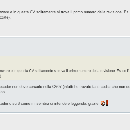
irmware e in questa CV solitamente si trova il primo numero della revisione. Es. 
zzate).
irmware e in questa CV solitamente si trova il primo numero della revisione. Es. se l'u
).
decoder non devo cercarlo nella CV07 (infatti ho trovato tanti codici che non s
iao
coder o su 8 come mi sembra di intendere leggendo, grazie!