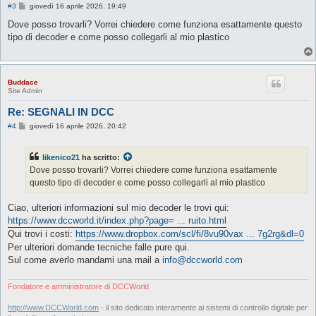
M
#3
giovedì 16 aprile 2026, 19:49
e
s
Dove posso trovarli? Vorrei chiedere come funziona esattamente questo
s
tipo di decoder e come posso collegarli al mio plastico
a
g
g
i
o
Buddace
Site Admin
Re: SEGNALI IN DCC
M
#4
giovedì 16 aprile 2026, 20:42
e
s
s
likenico21
ha scritto:
a
g
Dove posso trovarli? Vorrei chiedere come funziona esattamente
g
questo tipo di decoder e come posso collegarli al mio plastico
i
o
Ciao, ulteriori informazioni sul mio decoder le trovi qui:
https://www.dccworld.it/index.php?page= ... ruito.html
Qui trovi i costi:
https://www.dropbox.com/scl/fi/8vu90vax ... 7g2rg&dl=0
Per ulteriori domande tecniche falle pure qui.
Sul come averlo mandami una mail a
info@dccworld.com
Fondatore e amministratore di DCCWorld
http://www.DCCWorld.com
- il sito dedicato interamente ai sistemi di controllo digitale per