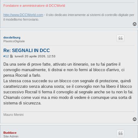
Fondatore e amministratore di DCCWorld
http://www.DCCWorld.com
- il sito dedicato interamente ai sistemi di controllo digitale per
il modellismo ferroviario.
docdelburg
PlasticoDigitale
Re: SEGNALI IN DCC
M
#12
lunedì 20 aprile 2026, 12:53
e
s
Da una serie di prove fatte, attivato un itinerario, se tu fai partire il
s
convoglio manualmente, ti distrai e non lo fermi al blocco d'arrivo, ci
a
g
pensa Rocrail a farlo.
g
La stessa cosa succede su un blocco con segnale di protezione, quindi
i
o
caratterizzato senza alcuna sosta; se il convoglio non ha libero il blocco
successivo Rocrail ti ferma il convoglio al segnale anche se tu non lo fai.
Chiamalo come vuoi ma a mio modo di vedere è comunque una sorta di
sistema di sicurezza.
Mauro Menini
Buddace
Site Admin