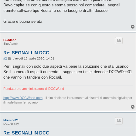
Devo capire se con questo sistema posso poi comandare i segnali
tramite software tipo Rocrail o se ho bisogno di altri decoder.
Grazie e buona serata
Buddace
Site Admin
Re: SEGNALI IN DCC
M
#2
giovedì 16 aprile 2026, 14:01
e
s
Per i segnali con solo due aspetti va bene la soluzione che stai usando.
s
Se il numero fi aspetti aumenta ti suggerisco i miei decoder DCCWDec01
a
g
che vanno in tandem con Rocrail.
g
i
o
Fondatore e amministratore di DCCWorld
http://www.DCCWorld.com
- il sito dedicato interamente ai sistemi di controllo digitale per
il modellismo ferroviario.
likenico21
DCCReady
Re: SEGNALI IN DCC