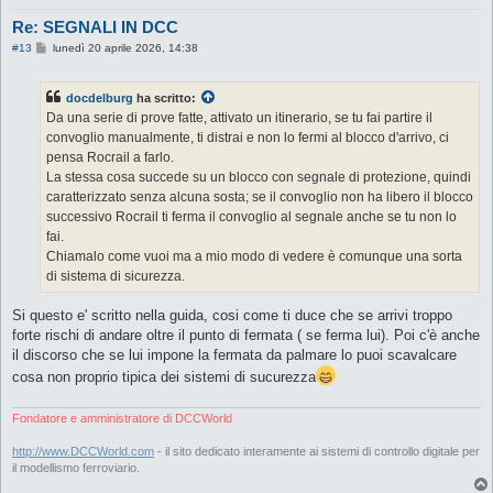
Re: SEGNALI IN DCC
M
#13
lunedì 20 aprile 2026, 14:38
e
s
s
docdelburg
ha scritto:
a
g
Da una serie di prove fatte, attivato un itinerario, se tu fai partire il
g
convoglio manualmente, ti distrai e non lo fermi al blocco d'arrivo, ci
i
o
pensa Rocrail a farlo.
La stessa cosa succede su un blocco con segnale di protezione, quindi
caratterizzato senza alcuna sosta; se il convoglio non ha libero il blocco
successivo Rocrail ti ferma il convoglio al segnale anche se tu non lo
fai.
Chiamalo come vuoi ma a mio modo di vedere è comunque una sorta
di sistema di sicurezza.
Si questo e' scritto nella guida, cosi come ti duce che se arrivi troppo
forte rischi di andare oltre il punto di fermata ( se ferma lui). Poi c'è anche
il discorso che se lui impone la fermata da palmare lo puoi scavalcare
cosa non proprio tipica dei sistemi di sucurezza
Fondatore e amministratore di DCCWorld
http://www.DCCWorld.com
- il sito dedicato interamente ai sistemi di controllo digitale per
il modellismo ferroviario.