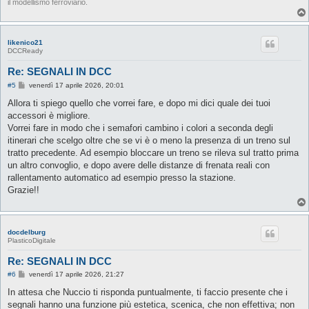
il modellismo ferroviario.
likenico21
DCCReady
Re: SEGNALI IN DCC
M
#5
venerdì 17 aprile 2026, 20:01
e
s
Allora ti spiego quello che vorrei fare, e dopo mi dici quale dei tuoi
s
accessori è migliore.
a
g
Vorrei fare in modo che i semafori cambino i colori a seconda degli
g
itinerari che scelgo oltre che se vi è o meno la presenza di un treno sul
i
o
tratto precedente. Ad esempio bloccare un treno se rileva sul tratto prima
un altro convoglio, e dopo avere delle distanze di frenata reali con
rallentamento automatico ad esempio presso la stazione.
Grazie!!
docdelburg
PlasticoDigitale
Re: SEGNALI IN DCC
M
#6
venerdì 17 aprile 2026, 21:27
e
s
In attesa che Nuccio ti risponda puntualmente, ti faccio presente che i
s
segnali hanno una funzione più estetica, scenica, che non effettiva; non
a