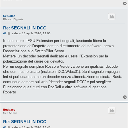
Senialas
PlasticoDigitale
Re: SEGNALI IN DCC
M
#7
sabato 18 aprile 2026, 12:00
e
s
Io non userei l’ESU Extension per i segnali, lasciando libera la
s
presentazione dell’aspetto gestita direttamente dal software, senza
a
g
l’associazione allo SwitchPilot Servo.
g
Metterei un decoder segnali dedicato e userei l’Extension per la
i
o
polarizzazione del cuore dei deviatoi.
Per un segnale semplice Rosso e Verde va bene un qualsiasi decoder
che commuti le uscite (incluso il DCCWdec01). Se il segnale impiega i
led si può usare anche un decoder senza alimentazione dedicata. Basta
comunque cercare sul web “decoder segnali DCC” e poi scegliere.
Funzionano quasi tutti con RocRail o altro software di gestione.
Roberto
Buddace
Site Admin
Re: SEGNALI IN DCC
M
#8
sabato 18 aprile 2026, 13:46