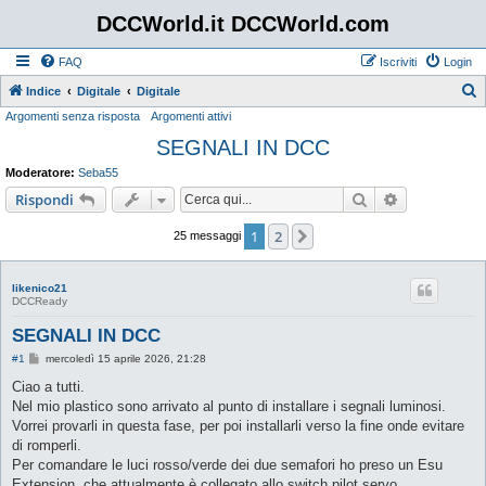
DCCWorld.it DCCWorld.com
FAQ
Iscriviti
Login
Indice
Digitale
Digitale
Argomenti senza risposta
Argomenti attivi
e
SEGNALI IN DCC
r
c
Moderatore:
Seba55
a
Cerca
Ricerca avan
Rispondi
1
2
Prossimo
25 messaggi
likenico21
DCCReady
SEGNALI IN DCC
M
#1
mercoledì 15 aprile 2026, 21:28
e
s
Ciao a tutti.
s
Nel mio plastico sono arrivato al punto di installare i segnali luminosi.
a
g
Vorrei provarli in questa fase, per poi installarli verso la fine onde evitare
g
di romperli.
i
o
Per comandare le luci rosso/verde dei due semafori ho preso un Esu
Extension, che attualmente è collegato allo switch pilot servo.