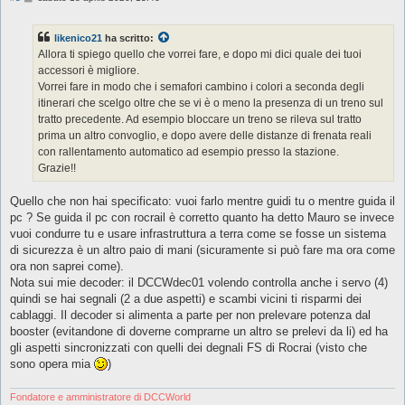
e
s
s
likenico21
ha scritto:
a
g
Allora ti spiego quello che vorrei fare, e dopo mi dici quale dei tuoi
g
accessori è migliore.
i
o
Vorrei fare in modo che i semafori cambino i colori a seconda degli
itinerari che scelgo oltre che se vi è o meno la presenza di un treno sul
tratto precedente. Ad esempio bloccare un treno se rileva sul tratto
prima un altro convoglio, e dopo avere delle distanze di frenata reali
con rallentamento automatico ad esempio presso la stazione.
Grazie!!
Quello che non hai specificato: vuoi farlo mentre guidi tu o mentre guida il
pc ? Se guida il pc con rocrail è corretto quanto ha detto Mauro se invece
vuoi condurre tu e usare infrastruttura a terra come se fosse un sistema
di sicurezza è un altro paio di mani (sicuramente si può fare ma ora come
ora non saprei come).
Nota sui mie decoder: il DCCWdec01 volendo controlla anche i servo (4)
quindi se hai segnali (2 a due aspetti) e scambi vicini ti risparmi dei
cablaggi. Il decoder si alimenta a parte per non prelevare potenza dal
booster (evitandone di doverne comprarne un altro se prelevi da li) ed ha
gli aspetti sincronizzati con quelli dei degnali FS di Rocrai (visto che
sono opera mia
)
Fondatore e amministratore di DCCWorld