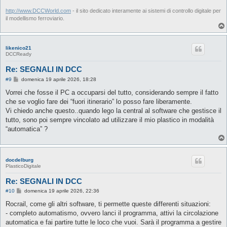
http://www.DCCWorld.com
- il sito dedicato interamente ai sistemi di controllo digitale per
il modellismo ferroviario.
likenico21
DCCReady
Re: SEGNALI IN DCC
M
#9
domenica 19 aprile 2026, 18:28
e
s
Vorrei che fosse il PC a occuparsi del tutto, considerando sempre il fatto
s
che se voglio fare dei “fuori itinerario” lo posso fare liberamente.
a
g
Vi chiedo anche questo..quando lego la central al software che gestisce il
g
tutto, sono poi sempre vincolato ad utilizzare il mio plastico in modalità
i
o
“automatica” ?
docdelburg
PlasticoDigitale
Re: SEGNALI IN DCC
M
#10
domenica 19 aprile 2026, 22:36
e
s
Rocrail, come gli altri software, ti permette queste differenti situazioni:
s
- completo automatismo, ovvero lanci il programma, attivi la circolazione
a
g
automatica e fai partire tutte le loco che vuoi. Sarà il programma a gestire
g