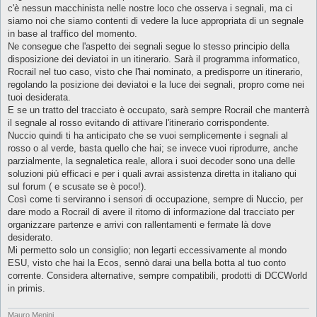
g
c'è nessun macchinista nelle nostre loco che osserva i segnali, ma ci
g
siamo noi che siamo contenti di vedere la luce appropriata di un segnale
i
o
in base al traffico del momento.
Ne consegue che l'aspetto dei segnali segue lo stesso principio della
disposizione dei deviatoi in un itinerario. Sarà il programma informatico,
Rocrail nel tuo caso, visto che l'hai nominato, a predisporre un itinerario,
regolando la posizione dei deviatoi e la luce dei segnali, propro come nei
tuoi desiderata.
E se un tratto del tracciato è occupato, sarà sempre Rocrail che manterrà
il segnale al rosso evitando di attivare l'itinerario corrispondente.
Nuccio quindi ti ha anticipato che se vuoi semplicemente i segnali al
rosso o al verde, basta quello che hai; se invece vuoi riprodurre, anche
parzialmente, la segnaletica reale, allora i suoi decoder sono una delle
soluzioni più efficaci e per i quali avrai assistenza diretta in italiano qui
sul forum ( e scusate se è poco!).
Così come ti serviranno i sensori di occupazione, sempre di Nuccio, per
dare modo a Rocrail di avere il ritorno di informazione dal tracciato per
organizzare partenze e arrivi con rallentamenti e fermate là dove
desiderato.
Mi permetto solo un consiglio; non legarti eccessivamente al mondo
ESU, visto che hai la Ecos, sennò darai una bella botta al tuo conto
corrente. Considera alternative, sempre compatibili, prodotti di DCCWorld
in primis.
Mauro Menini