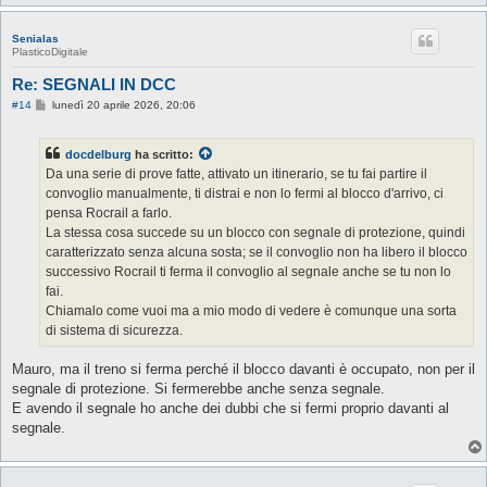
Senialas
PlasticoDigitale
Re: SEGNALI IN DCC
M
#14
lunedì 20 aprile 2026, 20:06
e
s
s
docdelburg
ha scritto:
a
g
Da una serie di prove fatte, attivato un itinerario, se tu fai partire il
g
convoglio manualmente, ti distrai e non lo fermi al blocco d'arrivo, ci
i
o
pensa Rocrail a farlo.
La stessa cosa succede su un blocco con segnale di protezione, quindi
caratterizzato senza alcuna sosta; se il convoglio non ha libero il blocco
successivo Rocrail ti ferma il convoglio al segnale anche se tu non lo
fai.
Chiamalo come vuoi ma a mio modo di vedere è comunque una sorta
di sistema di sicurezza.
Mauro, ma il treno si ferma perché il blocco davanti è occupato, non per il
segnale di protezione. Si fermerebbe anche senza segnale.
E avendo il segnale ho anche dei dubbi che si fermi proprio davanti al
segnale.