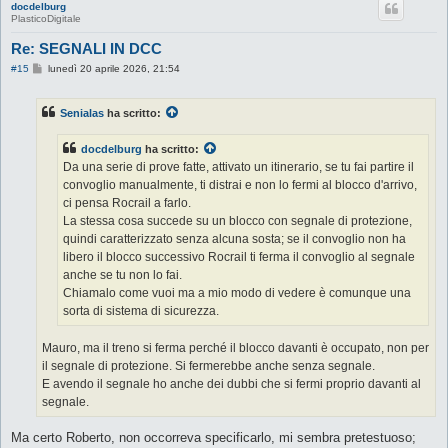
docdelburg
PlasticoDigitale
Re: SEGNALI IN DCC
M
#15
lunedì 20 aprile 2026, 21:54
e
s
s
Senialas
ha scritto:
a
g
g
docdelburg
ha scritto:
i
o
Da una serie di prove fatte, attivato un itinerario, se tu fai partire il
convoglio manualmente, ti distrai e non lo fermi al blocco d'arrivo,
ci pensa Rocrail a farlo.
La stessa cosa succede su un blocco con segnale di protezione,
quindi caratterizzato senza alcuna sosta; se il convoglio non ha
libero il blocco successivo Rocrail ti ferma il convoglio al segnale
anche se tu non lo fai.
Chiamalo come vuoi ma a mio modo di vedere è comunque una
sorta di sistema di sicurezza.
Mauro, ma il treno si ferma perché il blocco davanti è occupato, non per
il segnale di protezione. Si fermerebbe anche senza segnale.
E avendo il segnale ho anche dei dubbi che si fermi proprio davanti al
segnale.
Ma certo Roberto, non occorreva specificarlo, mi sembra pretestuoso;