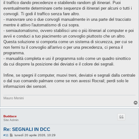
il traffico dando precedenze e stabilendo random gli itinerari. Puoi
i
o
eventualmente determinare certe sequenze di itinerari per alcuni o tutti i
convogli. Ti godi il traffico senza fare altro.
- manovrare uno o due convogli manualmente in una parte del tracciato
mentre è attivo l'automatismo di cui sopra.
- semiautomatismo, ovvero stabilisci uno o più itinerari al computer e poi
avvii e conduci a tuo piacimento un convoglio piuttosto che un altro.
Questa soluzione si comporta come un sistema di sicurezza, per cui se
non fermi tu il convoglio all'arrivo o per una precedenza, ci pensa il
programma.
- manualità completa e usi il programma solo come un quadro sinottico
da cui disporre la posizione dei deviatoi e il colore dei segnali.
Infine, se spegni il computer, muovi treni, deviatoi e segnali dalla centrale
o dal suo comando palmare come se non avessi Rocrail; perdi solo le
informazioni dei sensori.
Mauro Menini
Buddace
Site Admin
Re: SEGNALI IN DCC
M
#11
lunedì 20 aprile 2026, 10:29
e