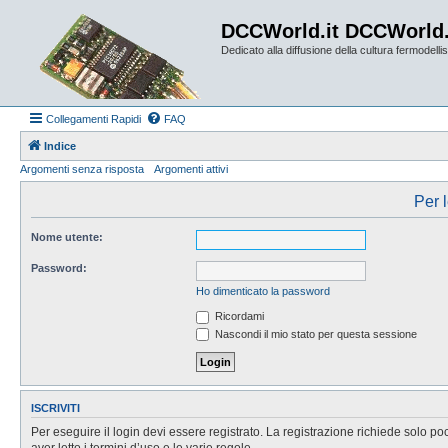
DCCWorld.it DCCWorld
Dedicato alla diffusione della cultura fermodellist
Collegamenti Rapidi
FAQ
Indice
Argomenti senza risposta
Argomenti attivi
Per l
Nome utente:
Password:
Ho dimenticato la password
Ricordami
Nascondi il mio stato per questa sessione
ISCRIVITI
Per eseguire il login devi essere registrato. La registrazione richiede solo po
aver letto i termini d’uso e le varie regole.