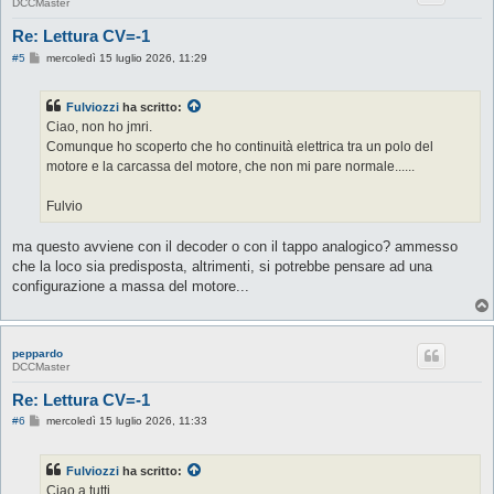
DCCMaster
Re: Lettura CV=-1
M
#5
mercoledì 15 luglio 2026, 11:29
e
s
s
Fulviozzi
ha scritto:
a
g
Ciao, non ho jmri.
g
Comunque ho scoperto che ho continuità elettrica tra un polo del
i
o
motore e la carcassa del motore, che non mi pare normale......
Fulvio
ma questo avviene con il decoder o con il tappo analogico? ammesso
che la loco sia predisposta, altrimenti, si potrebbe pensare ad una
configurazione a massa del motore...
peppardo
DCCMaster
Re: Lettura CV=-1
M
#6
mercoledì 15 luglio 2026, 11:33
e
s
s
Fulviozzi
ha scritto:
a
g
Ciao a tutti,