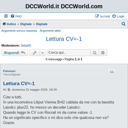
DCCWorld.it DCCWorld.com
FAQ
Iscriviti
Login
Indice
Digitale
Digitale
Argomenti senza risposta
Argomenti attivi
e
Lettura CV=-1
r
c
Moderatore:
Seba55
a
Cerca
Ricerca avan
Rispondi
6 messaggi • Pagina
1
di
1
Fulviozzi
TrenoDigitale
Lettura CV=-1
M
#1
domenica 31 maggio 2026, 18:29
e
s
Ciao a tutti,
s
In una locomotiva Liliput Vienna Br42 cablata da me con la basetta
a
g
Laisdcc plux22, ho messo un decoder Laisdcc.
g
Quando leggo le CV con Rocrail mi da come valore -1.
i
o
Ha un significato specifico o mi dice solo che qualcosa non va?
Grazie.