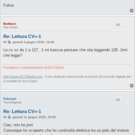
Fulvio
Buddace
Site Admin
Re: Lettura CV=-1
M
#2
giovedì 4 giugno 2026, 14:46
e
s
La cv vz da 1 a 127, -1 mi kascua pensare che stia leggendo 128. Jmri
s
che legge?
a
g
g
i
Fondatore e amministratore di DCCWorld
o
http://www.DCCWorld.com
- il sito dedicato interamente ai sistemi di controllo digitale per
il modellismo ferroviario.
Fulviozzi
TrenoDigitale
Re: Lettura CV=-1
M
#3
giovedì 11 giugno 2026, 23:59
e
s
Ciao, non ho jmri.
s
Comunque ho scoperto che ho continuità elettrica tra un polo del motore
a
g