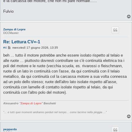
e la carcassa del motore, che non mi pare normale......
g
i
o
Fulvio
Zampa di Lepre
DCCMaster
Re: Lettura CV=-1
M
#4
mercoledì 17 giugno 2026, 13:35
e
s
beh ... tutto il motore potrebbe anche essere isolato rispetto al telaio e
s
alle ruote ... piuttosto dovresti controllare se c'è continuità elettrica tra i
a
g
poli del motore e le ruote (vecchia scuola, es. rivarossi o fleischmann,
g
ruote di un lato in continuità con l'asse, da qui continuità con il telaio
i
o
metallico, da qui continuità col la carcassa motore a sua volta connessa
ad un polo dello stesso; ruote dell'altro lato isolate rispetto all'asse,
continuità con lamelle di contatto isolate rispetto al telaio, da qui
continuità con l'altro polo del motore).
Alessandro "
Zampa di Lepre
" Becchetti
"... e tutti quei momenti andranno perduti nel tempo... come lacrime nella pioggia ..."
peppardo