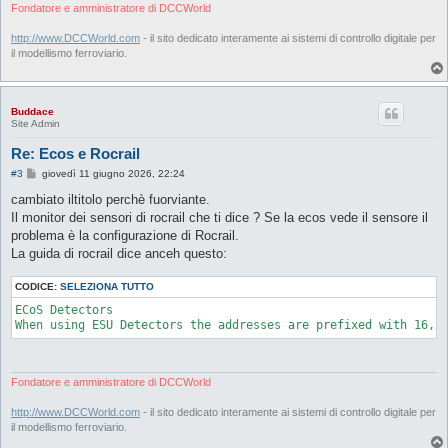
Fondatore e amministratore di DCCWorld
http://www.DCCWorld.com
- il sito dedicato interamente ai sistemi di controllo digitale per
il modellismo ferroviario.
Buddace
Site Admin
Re: Ecos e Rocrail
M
#3
giovedì 11 giugno 2026, 22:24
e
s
cambiato iltitolo perchè fuorviante.
s
Il monitor dei sensori di rocrail che ti dice ? Se la ecos vede il sensore il
a
g
problema è la configurazione di Rocrail.
g
La guida di rocrail dice anceh questo:
i
o
CODICE:
SELEZIONA TUTTO
ECoS Detectors

When using ESU Detectors the addresses are prefixed with 16, 
Fondatore e amministratore di DCCWorld
http://www.DCCWorld.com
- il sito dedicato interamente ai sistemi di controllo digitale per
il modellismo ferroviario.