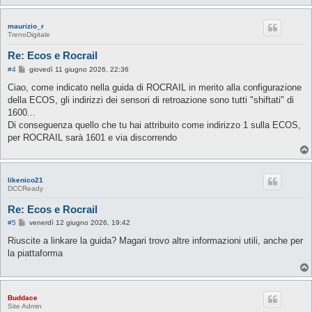
maurizio_r
TrenoDigitale
Re: Ecos e Rocrail
M
#4
giovedì 11 giugno 2026, 22:36
e
s
Ciao, come indicato nella guida di ROCRAIL in merito alla configurazione
s
della ECOS, gli indirizzi dei sensori di retroazione sono tutti "shiftati" di
a
g
1600...
g
Di conseguenza quello che tu hai attribuito come indirizzo 1 sulla ECOS,
i
o
per ROCRAIL sarà 1601 e via discorrendo
likenico21
DCCReady
Re: Ecos e Rocrail
M
#5
venerdì 12 giugno 2026, 19:42
e
s
Riuscite a linkare la guida? Magari trovo altre informazioni utili, anche per
s
la piattaforma
a
g
g
i
o
Buddace
Site Admin