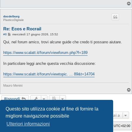
docdelburg
PlasticoDigitale
Re: Ecos e Rocrail
M
#8
mercoledì 17 giugno 2026, 15:52
e
s
Qui, nel forum amico, trovi alcune guide che credo ti possano aiutare.
s
a
g
https://www.scalatt.it/forum/viewforum.php?f=189
g
i
o
In particolare leggi anche questa vecchia discussione:
https://www.scalatt.it/forum/viewtopic. ... 89&t=14704
Mauro Menini
Rispondi
8 messaggi • Pagina
1
di
1
Questo sito utilizza cookie al fine di fornire la
Vai a
migliore navigazione possibile
Ulteriori informazioni
Indice
Cancella cookie
Tutti gli orari sono
UTC+02:00