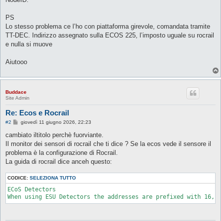
PS
Lo stesso problema ce l’ho con piattaforma girevole, comandata tramite
TT-DEC. Indirizzo assegnato sulla ECOS 225, l’imposto uguale su rocrail
e nulla si muove
Aiutooo
Buddace
Site Admin
Re: Ecos e Rocrail
M
#2
giovedì 11 giugno 2026, 22:23
e
s
cambiato iltitolo perchè fuorviante.
s
Il monitor dei sensori di rocrail che ti dice ? Se la ecos vede il sensore il
a
g
problema è la configurazione di Rocrail.
g
La guida di rocrail dice anceh questo:
i
o
CODICE:
SELEZIONA TUTTO
ECoS Detectors

When using ESU Detectors the addresses are prefixed with 16, 