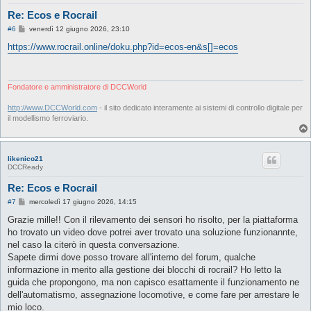
Re: Ecos e Rocrail
M
#6
venerdì 12 giugno 2026, 23:10
e
s
https://www.rocrail.online/doku.php?id=ecos-en&s[]=ecos
s
a
g
g
i
Fondatore e amministratore di DCCWorld
o
http://www.DCCWorld.com
- il sito dedicato interamente ai sistemi di controllo digitale per
il modellismo ferroviario.
likenico21
DCCReady
Re: Ecos e Rocrail
M
#7
mercoledì 17 giugno 2026, 14:15
e
s
Grazie mille!! Con il rilevamento dei sensori ho risolto, per la piattaforma
s
ho trovato un video dove potrei aver trovato una soluzione funzionannte,
a
g
nel caso la citerò in questa conversazione.
g
Sapete dirmi dove posso trovare all'interno del forum, qualche
i
o
informazione in merito alla gestione dei blocchi di rocrail? Ho letto la
guida che propongono, ma non capisco esattamente il funzionamento ne
dell'automatismo, assegnazione locomotive, e come fare per arrestare le
mio loco.