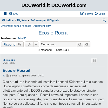
DCCWorld.it DCCWorld.com
FAQ
Iscriviti
Login
Indice
Digitale
Software per il Digitale
Argomenti senza risposta
Argomenti attivi
e
Ecos e Rocrail
r
c
Moderatore:
Seba55
a
Cerca
Ricerca avan
Rispondi
8 messaggi • Pagina
1
di
1
likenico21
DCCReady
Ecos e Rocrail
M
#1
giovedì 11 giugno 2026, 20:01
e
s
Ciao a tutti, sto iniziando ad installare i sensori SXNext sul mio plastico.
s
Ho collegato correttamente come da manuale il sensore, ed
a
g
effettivamente sulla ECOS segna la presenza e lo stato del binario
g
occupato. Però quando su Rocrail provo ad impostare il sensore con
i
o
l’indirizzo da me assegnato, non mi restituisce il sensore come occupato.
Non so se sia collegato al fatto che non trovo su rocrail l’impostazione
NodeID.