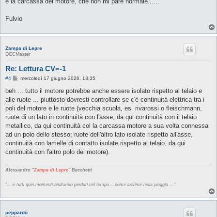
e la carcassa del motore, che non mi pare normale......
g
i
o
Fulvio
Zampa di Lepre
DCCMaster
Re: Lettura CV=-1
M
#4
mercoledì 17 giugno 2026, 13:35
e
s
beh ... tutto il motore potrebbe anche essere isolato rispetto al telaio e
s
alle ruote ... piuttosto dovresti controllare se c'è continuità elettrica tra i
a
g
poli del motore e le ruote (vecchia scuola, es. rivarossi o fleischmann,
g
ruote di un lato in continuità con l'asse, da qui continuità con il telaio
i
o
metallico, da qui continuità col la carcassa motore a sua volta connessa
ad un polo dello stesso; ruote dell'altro lato isolate rispetto all'asse,
continuità con lamelle di contatto isolate rispetto al telaio, da qui
continuità con l'altro polo del motore).
Alessandro "
Zampa di Lepre
" Becchetti
"... e tutti quei momenti andranno perduti nel tempo... come lacrime nella pioggia ..."
peppardo