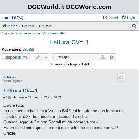
DCCWorld.it DCCWorld.com
FAQ
Iscriviti
Login
Indice
Digitale
Digitale
Argomenti senza risposta
Argomenti attivi
e
Lettura CV=-1
r
c
Moderatore:
Seba55
a
Cerca
Ricerca avan
Rispondi
6 messaggi • Pagina
1
di
1
Fulviozzi
TrenoDigitale
Lettura CV=-1
M
#1
domenica 31 maggio 2026, 18:29
e
s
Ciao a tutti,
s
In una locomotiva Liliput Vienna Br42 cablata da me con la basetta
a
g
Laisdcc plux22, ho messo un decoder Laisdcc.
g
Quando leggo le CV con Rocrail mi da come valore -1.
i
o
Ha un significato specifico o mi dice solo che qualcosa non va?
Grazie.