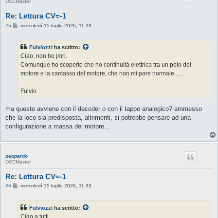
DCCMaster
Re: Lettura CV=-1
M
#5
mercoledì 15 luglio 2026, 11:29
e
s
s
Fulviozzi
ha scritto:
a
g
Ciao, non ho jmri.
g
Comunque ho scoperto che ho continuità elettrica tra un polo del
i
o
motore e la carcassa del motore, che non mi pare normale......
Fulvio
ma questo avviene con il decoder o con il tappo analogico? ammesso
che la loco sia predisposta, altrimenti, si potrebbe pensare ad una
configurazione a massa del motore...
peppardo
DCCMaster
Re: Lettura CV=-1
M
#6
mercoledì 15 luglio 2026, 11:33
e
s
s
Fulviozzi
ha scritto:
a
g
Ciao a tutti,