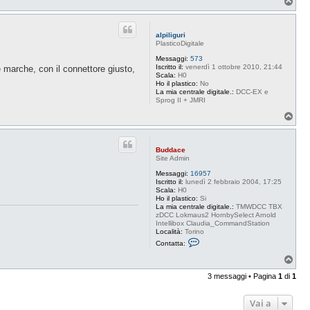
T
o
p
alpiliguri
PlasticoDigitale
Messaggi:
573
Iscritto il:
venerdì 1 ottobre 2010, 21:44
 marche, con il connettore giusto,
Scala:
H0
Ho il plastico:
No
La mia centrale digitale.:
DCC-EX e
Sprog II + JMRI
T
o
p
Buddace
Site Admin
Messaggi:
16957
Iscritto il:
lunedì 2 febbraio 2004, 17:25
Scala:
H0
Ho il plastico:
Si
La mia centrale digitale.:
TMWDCC TBX
zDCC Lokmaus2 HornbySelect Arnold
Intellibox Claudia_CommandStation
Località:
Torino
C
Contatta:
o
n
T
t
o
a
3 messaggi • Pagina
1
di
1
p
t
t
a
Vai a
B