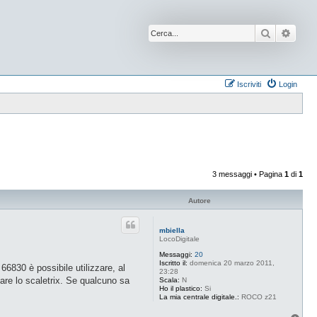
Cerca
Ricer
Iscriviti
Login
3 messaggi • Pagina
1
di
1
Autore
mbiella
LocoDigitale
Messaggi:
20
Iscritto il:
domenica 20 marzo 2011,
66830 è possibile utilizzare, al
23:28
are lo scaletrix. Se qualcuno sa
Scala:
N
Ho il plastico:
Si
La mia centrale digitale.:
ROCO z21