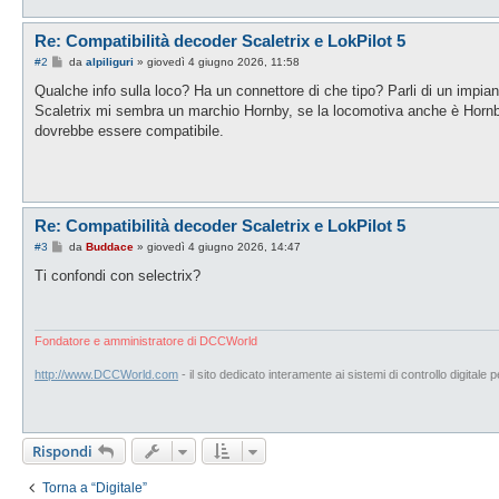
Re: Compatibilità decoder Scaletrix e LokPilot 5
M
#2
da
alpiliguri
»
giovedì 4 giugno 2026, 11:58
e
s
Qualche info sulla loco? Ha un connettore di che tipo? Parli di un impian
s
Scaletrix mi sembra un marchio Hornby, se la locomotiva anche è Hornby
a
g
dovrebbe essere compatibile.
g
i
o
Re: Compatibilità decoder Scaletrix e LokPilot 5
M
#3
da
Buddace
»
giovedì 4 giugno 2026, 14:47
e
s
Ti confondi con selectrix?
s
a
g
g
i
Fondatore e amministratore di DCCWorld
o
http://www.DCCWorld.com
- il sito dedicato interamente ai sistemi di controllo digitale p
Rispondi
Torna a “Digitale”