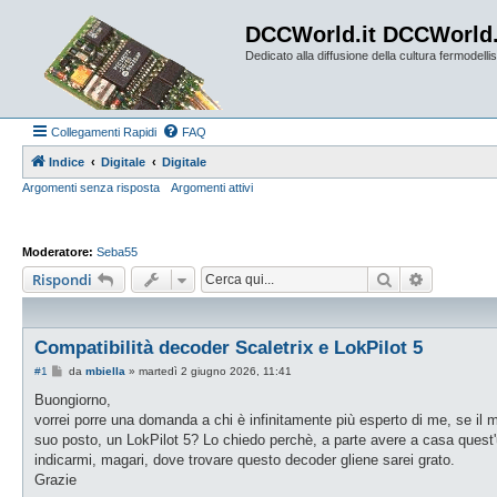
DCCWorld.it DCCWorld
Dedicato alla diffusione della cultura fermodellist
Collegamenti Rapidi
FAQ
Indice
Digitale
Digitale
Argomenti senza risposta
Argomenti attivi
Moderatore:
Seba55
Cerca
Ricerca a
Rispondi
Compatibilità decoder Scaletrix e LokPilot 5
M
#1
da
mbiella
»
martedì 2 giugno 2026, 11:41
e
s
Buongiorno,
s
vorrei porre una domanda a chi è infinitamente più esperto di me, se il ma
a
g
suo posto, un LokPilot 5? Lo chiedo perchè, a parte avere a casa quest'
g
indicarmi, magari, dove trovare questo decoder gliene sarei grato.
i
o
Grazie