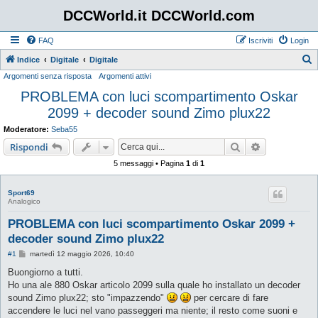
DCCWorld.it DCCWorld.com
FAQ
Iscriviti
Login
Indice
Digitale
Digitale
Argomenti senza risposta
Argomenti attivi
e
PROBLEMA con luci scompartimento Oskar
r
2099 + decoder sound Zimo plux22
c
a
Moderatore:
Seba55
Cerca
Ricerca avan
Rispondi
5 messaggi • Pagina
1
di
1
Sport69
Analogico
PROBLEMA con luci scompartimento Oskar 2099 +
decoder sound Zimo plux22
M
#1
martedì 12 maggio 2026, 10:40
e
s
Buongiorno a tutti.
s
Ho una ale 880 Oskar articolo 2099 sulla quale ho installato un decoder
a
g
sound Zimo plux22; sto "impazzendo"
per cercare di fare
g
accendere le luci nel vano passeggeri ma niente; il resto come suoni e
i