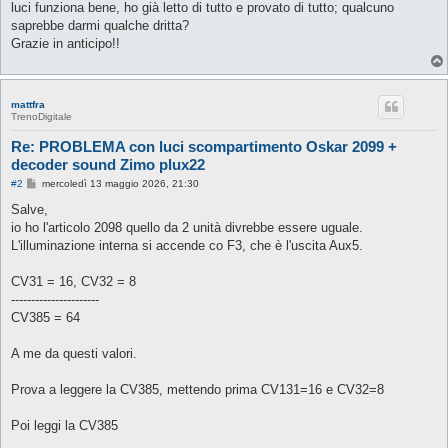
o
luci funziona bene, ho già letto di tutto e provato di tutto; qualcuno
saprebbe darmi qualche dritta?
Grazie in anticipo!!
mattfra
TrenoDigitale
Re: PROBLEMA con luci scompartimento Oskar 2099 +
decoder sound Zimo plux22
M
#2
mercoledì 13 maggio 2026, 21:30
e
s
Salve,
s
io ho l'articolo 2098 quello da 2 unità divrebbe essere uguale.
a
g
L'illuminazione interna si accende co F3, che è l'uscita Aux5.
g
i
o
CV31 = 16, CV32 = 8
----------------------
CV385 = 64
A me da questi valori.
Prova a leggere la CV385, mettendo prima CV131=16 e CV32=8
Poi leggi la CV385