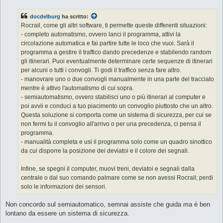
s
s
docdelburg
ha scritto:
a
g
Rocrail, come gli altri software, ti permette queste differenti situazioni:
g
- completo automatismo, ovvero lanci il programma, attivi la
i
o
circolazione automatica e fai partire tutte le loco che vuoi. Sarà il
programma a gestire il traffico dando precedenze e stabilendo random
gli itinerari. Puoi eventualmente determinare certe sequenze di itinerari
per alcuni o tutti i convogli. Ti godi il traffico senza fare altro.
- manovrare uno o due convogli manualmente in una parte del tracciato
mentre è attivo l'automatismo di cui sopra.
- semiautomatismo, ovvero stabilisci uno o più itinerari al computer e
poi avvii e conduci a tuo piacimento un convoglio piuttosto che un altro.
Questa soluzione si comporta come un sistema di sicurezza, per cui se
non fermi tu il convoglio all'arrivo o per una precedenza, ci pensa il
programma.
- manualità completa e usi il programma solo come un quadro sinottico
da cui disporre la posizione dei deviatoi e il colore dei segnali.
Infine, se spegni il computer, muovi treni, deviatoi e segnali dalla
centrale o dal suo comando palmare come se non avessi Rocrail; perdi
solo le informazioni dei sensori.
Non concordo sul semiautomatico, semnai assiste che guida ma è ben
lontano da essere un sistema di sicurezza.