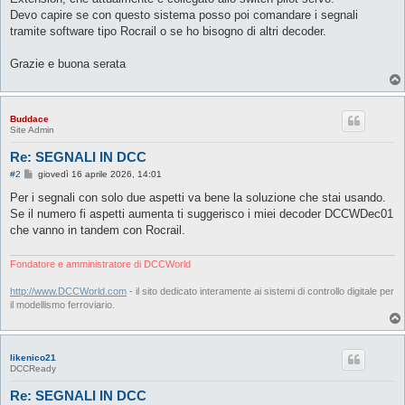
Devo capire se con questo sistema posso poi comandare i segnali
tramite software tipo Rocrail o se ho bisogno di altri decoder.
Grazie e buona serata
Buddace
Site Admin
Re: SEGNALI IN DCC
M
#2
giovedì 16 aprile 2026, 14:01
e
s
Per i segnali con solo due aspetti va bene la soluzione che stai usando.
s
Se il numero fi aspetti aumenta ti suggerisco i miei decoder DCCWDec01
a
g
che vanno in tandem con Rocrail.
g
i
o
Fondatore e amministratore di DCCWorld
http://www.DCCWorld.com
- il sito dedicato interamente ai sistemi di controllo digitale per
il modellismo ferroviario.
likenico21
DCCReady
Re: SEGNALI IN DCC