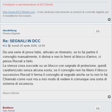
Fondatore e amministratore di DCCWorld
http://www.DCCWorld.com
- il sito dedicato interamente ai sistemi di controllo digitale per
il modellismo ferroviario.
docdelburg
PlasticoDigitale
Re: SEGNALI IN DCC
M
#12
lunedì 20 aprile 2026, 12:53
e
s
Da una serie di prove fatte, attivato un itinerario, se tu fai partire il
s
convoglio manualmente, ti distrai e non lo fermi al blocco d'arrivo, ci
a
g
pensa Rocrail a farlo.
g
La stessa cosa succede su un blocco con segnale di protezione, quindi
i
o
caratterizzato senza alcuna sosta; se il convoglio non ha libero il blocco
successivo Rocrail ti ferma il convoglio al segnale anche se tu non lo fai.
Chiamalo come vuoi ma a mio modo di vedere è comunque una sorta di
sistema di sicurezza.
Mauro Menini
Buddace
Site Admin