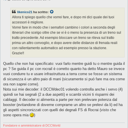
e
s
s
likenico21
ha scritto:
a
g
Allora ti spiego quello che vorrei fare, e dopo mi dici quale dei tuoi
g
accessori è migliore.
i
o
Vorrei fare in modo che i semafori cambino i colori a seconda degli
itinerari che scelgo oltre che se vi è o meno la presenza di un treno sul
tratto precedente. Ad esempio bloccare un treno se rileva sul tratto
prima un altro convoglio, e dopo avere delle distanze di frenata reali
con rallentamento automatico ad esempio presso la stazione.
Grazie!!
Quello che non hai specificato: vuoi farlo mentre guidi tu o mentre guida il
pc ? Se guida il pc con rocrail è corretto quanto ha detto Mauro se invece
vuoi condurre tu e usare infrastruttura a terra come se fosse un sistema
di sicurezza è un altro paio di mani (sicuramente si può fare ma ora come
ora non saprei come).
Nota sui mie decoder: il DCCWdec01 volendo controlla anche i servo (4)
quindi se hai segnali (2 a due aspetti) e scambi vicini ti risparmi dei
cablaggi. Il decoder si alimenta a parte per non prelevare potenza dal
booster (evitandone di doverne comprarne un altro se prelevi da li) ed ha
gli aspetti sincronizzati con quelli dei degnali FS di Rocrai (visto che
sono opera mia
)
Fondatore e amministratore di DCCWorld