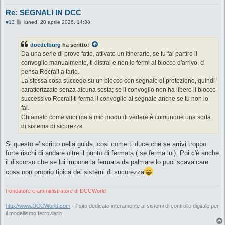
Re: SEGNALI IN DCC
M
#13
lunedì 20 aprile 2026, 14:38
e
s
s
docdelburg
ha scritto:
a
g
Da una serie di prove fatte, attivato un itinerario, se tu fai partire il
g
convoglio manualmente, ti distrai e non lo fermi al blocco d'arrivo, ci
i
o
pensa Rocrail a farlo.
La stessa cosa succede su un blocco con segnale di protezione, quindi
caratterizzato senza alcuna sosta; se il convoglio non ha libero il blocco
successivo Rocrail ti ferma il convoglio al segnale anche se tu non lo
fai.
Chiamalo come vuoi ma a mio modo di vedere è comunque una sorta
di sistema di sicurezza.
Si questo e' scritto nella guida, cosi come ti duce che se arrivi troppo
forte rischi di andare oltre il punto di fermata ( se ferma lui). Poi c'è anche
il discorso che se lui impone la fermata da palmare lo puoi scavalcare
cosa non proprio tipica dei sistemi di sucurezza
Fondatore e amministratore di DCCWorld
http://www.DCCWorld.com
- il sito dedicato interamente ai sistemi di controllo digitale per
il modellismo ferroviario.