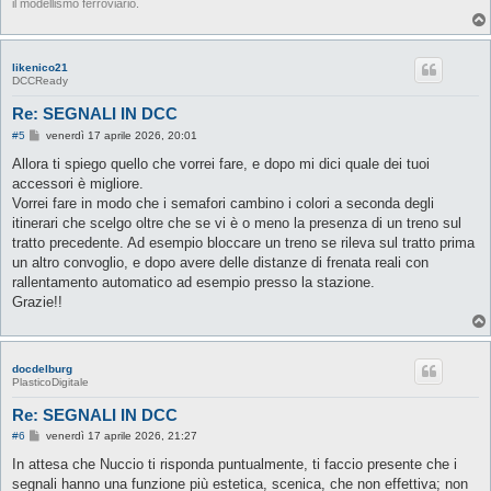
il modellismo ferroviario.
likenico21
DCCReady
Re: SEGNALI IN DCC
M
#5
venerdì 17 aprile 2026, 20:01
e
s
Allora ti spiego quello che vorrei fare, e dopo mi dici quale dei tuoi
s
accessori è migliore.
a
g
Vorrei fare in modo che i semafori cambino i colori a seconda degli
g
itinerari che scelgo oltre che se vi è o meno la presenza di un treno sul
i
o
tratto precedente. Ad esempio bloccare un treno se rileva sul tratto prima
un altro convoglio, e dopo avere delle distanze di frenata reali con
rallentamento automatico ad esempio presso la stazione.
Grazie!!
docdelburg
PlasticoDigitale
Re: SEGNALI IN DCC
M
#6
venerdì 17 aprile 2026, 21:27
e
s
In attesa che Nuccio ti risponda puntualmente, ti faccio presente che i
s
segnali hanno una funzione più estetica, scenica, che non effettiva; non
a