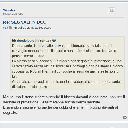
Senialas
PlasticoDigitale
Re: SEGNALI IN DCC
M
#14
lunedì 20 aprile 2026, 20:06
e
s
s
docdelburg
ha scritto:
a
g
Da una serie di prove fatte, attivato un itinerario, se tu fai partire il
g
convoglio manualmente, ti distrai e non lo fermi al blocco d'arrivo, ci
i
o
pensa Rocrail a farlo.
La stessa cosa succede su un blocco con segnale di protezione, quindi
caratterizzato senza alcuna sosta; se il convoglio non ha libero il blocco
successivo Rocrail ti ferma il convoglio al segnale anche se tu non lo
fai.
Chiamalo come vuoi ma a mio modo di vedere è comunque una sorta
di sistema di sicurezza.
Mauro, ma il treno si ferma perché il blocco davanti è occupato, non per il
segnale di protezione. Si fermerebbe anche senza segnale.
E avendo il segnale ho anche dei dubbi che si fermi proprio davanti al
segnale.