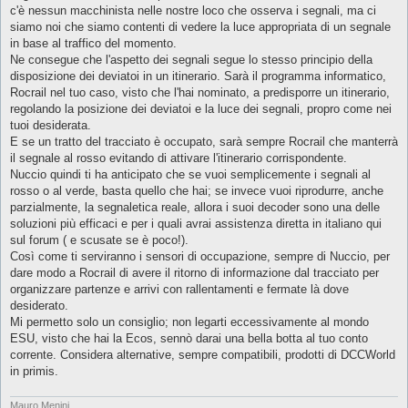
g
c'è nessun macchinista nelle nostre loco che osserva i segnali, ma ci
g
siamo noi che siamo contenti di vedere la luce appropriata di un segnale
i
o
in base al traffico del momento.
Ne consegue che l'aspetto dei segnali segue lo stesso principio della
disposizione dei deviatoi in un itinerario. Sarà il programma informatico,
Rocrail nel tuo caso, visto che l'hai nominato, a predisporre un itinerario,
regolando la posizione dei deviatoi e la luce dei segnali, propro come nei
tuoi desiderata.
E se un tratto del tracciato è occupato, sarà sempre Rocrail che manterrà
il segnale al rosso evitando di attivare l'itinerario corrispondente.
Nuccio quindi ti ha anticipato che se vuoi semplicemente i segnali al
rosso o al verde, basta quello che hai; se invece vuoi riprodurre, anche
parzialmente, la segnaletica reale, allora i suoi decoder sono una delle
soluzioni più efficaci e per i quali avrai assistenza diretta in italiano qui
sul forum ( e scusate se è poco!).
Così come ti serviranno i sensori di occupazione, sempre di Nuccio, per
dare modo a Rocrail di avere il ritorno di informazione dal tracciato per
organizzare partenze e arrivi con rallentamenti e fermate là dove
desiderato.
Mi permetto solo un consiglio; non legarti eccessivamente al mondo
ESU, visto che hai la Ecos, sennò darai una bella botta al tuo conto
corrente. Considera alternative, sempre compatibili, prodotti di DCCWorld
in primis.
Mauro Menini