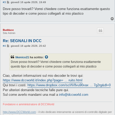
M
#3
giovedì 16 aprile 2026, 19:49
e
s
Dove posso trovarli? Vorrei chiedere come funziona esattamente questo
s
tipo di decoder e come posso collegarli al mio plastico
a
g
g
i
o
Buddace
Site Admin
Re: SEGNALI IN DCC
M
#4
giovedì 16 aprile 2026, 20:42
e
s
s
likenico21
ha scritto:
a
g
Dove posso trovarli? Vorrei chiedere come funziona esattamente
g
questo tipo di decoder e come posso collegarli al mio plastico
i
o
Ciao, ulteriori informazioni sul mio decoder le trovi qui:
https://www.dccworld.it/index.php?page= ... ruito.html
Qui trovi i costi:
https://www.dropbox.com/scl/fi/8vu90vax ... 7g2rg&dl=0
Per ulteriori domande tecniche falle pure qui.
Sul come averlo mandami una mail a
info@dccworld.com
Fondatore e amministratore di DCCWorld
http://www.DCCWorld.com
- il sito dedicato interamente ai sistemi di controllo digitale per