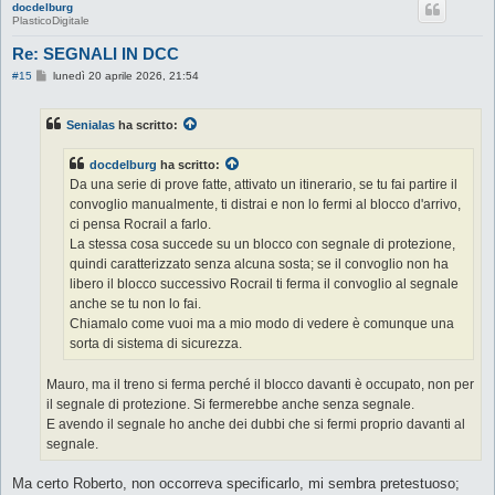
docdelburg
PlasticoDigitale
Re: SEGNALI IN DCC
M
#15
lunedì 20 aprile 2026, 21:54
e
s
s
Senialas
ha scritto:
a
g
g
docdelburg
ha scritto:
i
o
Da una serie di prove fatte, attivato un itinerario, se tu fai partire il
convoglio manualmente, ti distrai e non lo fermi al blocco d'arrivo,
ci pensa Rocrail a farlo.
La stessa cosa succede su un blocco con segnale di protezione,
quindi caratterizzato senza alcuna sosta; se il convoglio non ha
libero il blocco successivo Rocrail ti ferma il convoglio al segnale
anche se tu non lo fai.
Chiamalo come vuoi ma a mio modo di vedere è comunque una
sorta di sistema di sicurezza.
Mauro, ma il treno si ferma perché il blocco davanti è occupato, non per
il segnale di protezione. Si fermerebbe anche senza segnale.
E avendo il segnale ho anche dei dubbi che si fermi proprio davanti al
segnale.
Ma certo Roberto, non occorreva specificarlo, mi sembra pretestuoso;