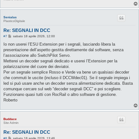
Senialas
PlasticoDigitale
Re: SEGNALI IN DCC
M
#7
sabato 18 aprile 2026, 12:00
e
s
Io non userei l’ESU Extension per i segnali, lasciando libera la
s
presentazione dell’aspetto gestita direttamente dal software, senza
a
g
l’associazione allo SwitchPilot Servo.
g
Metterei un decoder segnali dedicato e userei l’Extension per la
i
o
polarizzazione del cuore dei deviatoi.
Per un segnale semplice Rosso e Verde va bene un qualsiasi decoder
che commuti le uscite (incluso il DCCWdec01). Se il segnale impiega i
led si può usare anche un decoder senza alimentazione dedicata. Basta
comunque cercare sul web “decoder segnali DCC” e poi scegliere.
Funzionano quasi tutti con RocRail o altro software di gestione.
Roberto
Buddace
Site Admin
Re: SEGNALI IN DCC
M
#8
sabato 18 aprile 2026, 13:46