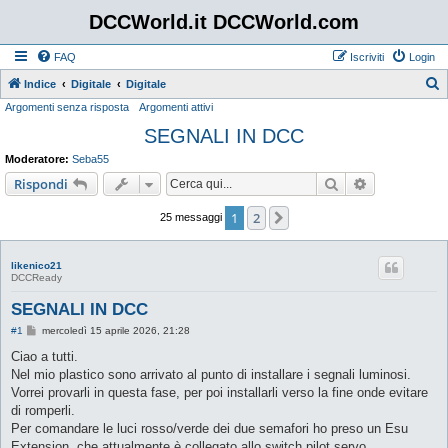
DCCWorld.it DCCWorld.com
FAQ
Iscriviti
Login
Indice
Digitale
Digitale
Argomenti senza risposta
Argomenti attivi
e
SEGNALI IN DCC
r
c
Moderatore:
Seba55
a
Cerca
Ricerca avan
Rispondi
1
2
Prossimo
25 messaggi
likenico21
DCCReady
SEGNALI IN DCC
M
#1
mercoledì 15 aprile 2026, 21:28
e
s
Ciao a tutti.
s
Nel mio plastico sono arrivato al punto di installare i segnali luminosi.
a
g
Vorrei provarli in questa fase, per poi installarli verso la fine onde evitare
g
di romperli.
i
o
Per comandare le luci rosso/verde dei due semafori ho preso un Esu
Extension, che attualmente è collegato allo switch pilot servo.