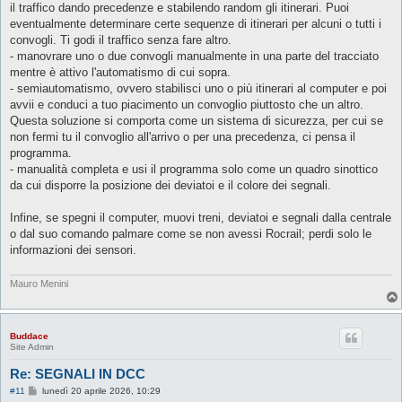
il traffico dando precedenze e stabilendo random gli itinerari. Puoi
i
o
eventualmente determinare certe sequenze di itinerari per alcuni o tutti i
convogli. Ti godi il traffico senza fare altro.
- manovrare uno o due convogli manualmente in una parte del tracciato
mentre è attivo l'automatismo di cui sopra.
- semiautomatismo, ovvero stabilisci uno o più itinerari al computer e poi
avvii e conduci a tuo piacimento un convoglio piuttosto che un altro.
Questa soluzione si comporta come un sistema di sicurezza, per cui se
non fermi tu il convoglio all'arrivo o per una precedenza, ci pensa il
programma.
- manualità completa e usi il programma solo come un quadro sinottico
da cui disporre la posizione dei deviatoi e il colore dei segnali.
Infine, se spegni il computer, muovi treni, deviatoi e segnali dalla centrale
o dal suo comando palmare come se non avessi Rocrail; perdi solo le
informazioni dei sensori.
Mauro Menini
Buddace
Site Admin
Re: SEGNALI IN DCC
M
#11
lunedì 20 aprile 2026, 10:29
e