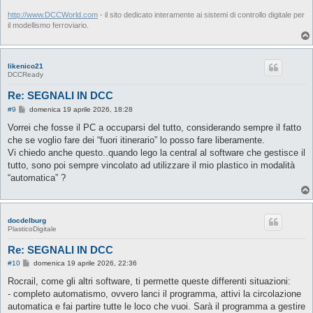
http://www.DCCWorld.com
- il sito dedicato interamente ai sistemi di controllo digitale per
il modellismo ferroviario.
likenico21
DCCReady
Re: SEGNALI IN DCC
M
#9
domenica 19 aprile 2026, 18:28
e
s
Vorrei che fosse il PC a occuparsi del tutto, considerando sempre il fatto
s
che se voglio fare dei “fuori itinerario” lo posso fare liberamente.
a
g
Vi chiedo anche questo..quando lego la central al software che gestisce il
g
tutto, sono poi sempre vincolato ad utilizzare il mio plastico in modalità
i
o
“automatica” ?
docdelburg
PlasticoDigitale
Re: SEGNALI IN DCC
M
#10
domenica 19 aprile 2026, 22:36
e
s
Rocrail, come gli altri software, ti permette queste differenti situazioni:
s
- completo automatismo, ovvero lanci il programma, attivi la circolazione
a
g
automatica e fai partire tutte le loco che vuoi. Sarà il programma a gestire
g