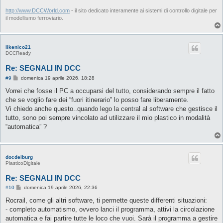
http://www.DCCWorld.com
- il sito dedicato interamente ai sistemi di controllo digitale per
il modellismo ferroviario.
likenico21
DCCReady
Re: SEGNALI IN DCC
M
#9
domenica 19 aprile 2026, 18:28
e
s
Vorrei che fosse il PC a occuparsi del tutto, considerando sempre il fatto
s
che se voglio fare dei “fuori itinerario” lo posso fare liberamente.
a
g
Vi chiedo anche questo..quando lego la central al software che gestisce il
g
tutto, sono poi sempre vincolato ad utilizzare il mio plastico in modalità
i
o
“automatica” ?
docdelburg
PlasticoDigitale
Re: SEGNALI IN DCC
M
#10
domenica 19 aprile 2026, 22:36
e
s
Rocrail, come gli altri software, ti permette queste differenti situazioni:
s
- completo automatismo, ovvero lanci il programma, attivi la circolazione
a
g
automatica e fai partire tutte le loco che vuoi. Sarà il programma a gestire
g