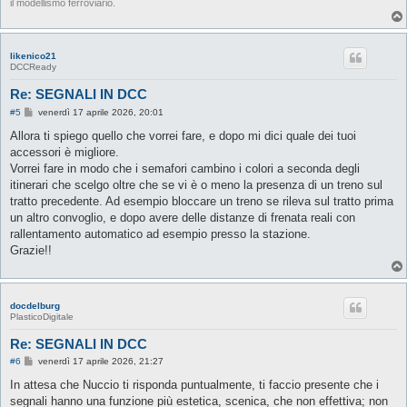
il modellismo ferroviario.
likenico21
DCCReady
Re: SEGNALI IN DCC
M
#5
venerdì 17 aprile 2026, 20:01
e
s
Allora ti spiego quello che vorrei fare, e dopo mi dici quale dei tuoi
s
accessori è migliore.
a
g
Vorrei fare in modo che i semafori cambino i colori a seconda degli
g
itinerari che scelgo oltre che se vi è o meno la presenza di un treno sul
i
o
tratto precedente. Ad esempio bloccare un treno se rileva sul tratto prima
un altro convoglio, e dopo avere delle distanze di frenata reali con
rallentamento automatico ad esempio presso la stazione.
Grazie!!
docdelburg
PlasticoDigitale
Re: SEGNALI IN DCC
M
#6
venerdì 17 aprile 2026, 21:27
e
s
In attesa che Nuccio ti risponda puntualmente, ti faccio presente che i
s
segnali hanno una funzione più estetica, scenica, che non effettiva; non
a