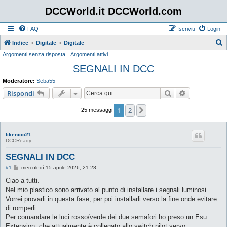
DCCWorld.it DCCWorld.com
FAQ
Iscriviti
Login
Indice
Digitale
Digitale
Argomenti senza risposta
Argomenti attivi
e
SEGNALI IN DCC
r
c
Moderatore:
Seba55
a
Cerca
Ricerca avan
Rispondi
1
2
Prossimo
25 messaggi
likenico21
DCCReady
SEGNALI IN DCC
M
#1
mercoledì 15 aprile 2026, 21:28
e
s
Ciao a tutti.
s
Nel mio plastico sono arrivato al punto di installare i segnali luminosi.
a
g
Vorrei provarli in questa fase, per poi installarli verso la fine onde evitare
g
di romperli.
i
o
Per comandare le luci rosso/verde dei due semafori ho preso un Esu
Extension, che attualmente è collegato allo switch pilot servo.