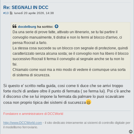
Re: SEGNALI IN DCC
M
#13
lunedì 20 aprile 2026, 14:38
e
s
s
docdelburg
ha scritto:
a
g
Da una serie di prove fatte, attivato un itinerario, se tu fai partire il
g
convoglio manualmente, ti distrai e non lo fermi al blocco d'arrivo, ci
i
o
pensa Rocrail a farlo.
La stessa cosa succede su un blocco con segnale di protezione, quindi
caratterizzato senza alcuna sosta; se il convoglio non ha libero il blocco
successivo Rocrail ti ferma il convoglio al segnale anche se tu non lo
fai.
Chiamalo come vuoi ma a mio modo di vedere è comunque una sorta
di sistema di sicurezza.
Si questo e' scritto nella guida, cosi come ti duce che se arrivi troppo
forte rischi di andare oltre il punto di fermata ( se ferma lui). Poi c'è anche
il discorso che se lui impone la fermata da palmare lo puoi scavalcare
cosa non proprio tipica dei sistemi di sucurezza
Fondatore e amministratore di DCCWorld
http://www.DCCWorld.com
- il sito dedicato interamente ai sistemi di controllo digitale per
il modellismo ferroviario.