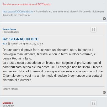
Fondatore e amministratore di DCCWorld
http://www.DCCWorld.com
- il sito dedicato interamente ai sistemi di controllo digitale per
il modellismo ferroviario.
docdelburg
PlasticoDigitale
Re: SEGNALI IN DCC
M
#12
lunedì 20 aprile 2026, 12:53
e
s
Da una serie di prove fatte, attivato un itinerario, se tu fai partire il
s
convoglio manualmente, ti distrai e non lo fermi al blocco d'arrivo, ci
a
g
pensa Rocrail a farlo.
g
La stessa cosa succede su un blocco con segnale di protezione, quindi
i
o
caratterizzato senza alcuna sosta; se il convoglio non ha libero il blocco
successivo Rocrail ti ferma il convoglio al segnale anche se tu non lo fai.
Chiamalo come vuoi ma a mio modo di vedere è comunque una sorta di
sistema di sicurezza.
Mauro Menini
Buddace
Site Admin