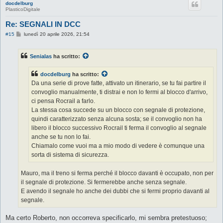
docdelburg
PlasticoDigitale
Re: SEGNALI IN DCC
M
#15
lunedì 20 aprile 2026, 21:54
e
s
s
Senialas
ha scritto:
a
g
g
docdelburg
ha scritto:
i
o
Da una serie di prove fatte, attivato un itinerario, se tu fai partire il
convoglio manualmente, ti distrai e non lo fermi al blocco d'arrivo,
ci pensa Rocrail a farlo.
La stessa cosa succede su un blocco con segnale di protezione,
quindi caratterizzato senza alcuna sosta; se il convoglio non ha
libero il blocco successivo Rocrail ti ferma il convoglio al segnale
anche se tu non lo fai.
Chiamalo come vuoi ma a mio modo di vedere è comunque una
sorta di sistema di sicurezza.
Mauro, ma il treno si ferma perché il blocco davanti è occupato, non per
il segnale di protezione. Si fermerebbe anche senza segnale.
E avendo il segnale ho anche dei dubbi che si fermi proprio davanti al
segnale.
Ma certo Roberto, non occorreva specificarlo, mi sembra pretestuoso;