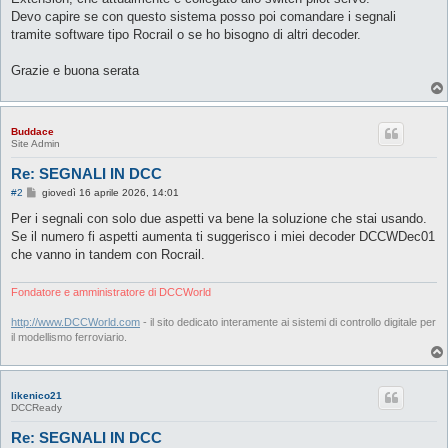
Devo capire se con questo sistema posso poi comandare i segnali
tramite software tipo Rocrail o se ho bisogno di altri decoder.
Grazie e buona serata
Buddace
Site Admin
Re: SEGNALI IN DCC
M
#2
giovedì 16 aprile 2026, 14:01
e
s
Per i segnali con solo due aspetti va bene la soluzione che stai usando.
s
Se il numero fi aspetti aumenta ti suggerisco i miei decoder DCCWDec01
a
g
che vanno in tandem con Rocrail.
g
i
o
Fondatore e amministratore di DCCWorld
http://www.DCCWorld.com
- il sito dedicato interamente ai sistemi di controllo digitale per
il modellismo ferroviario.
likenico21
DCCReady
Re: SEGNALI IN DCC