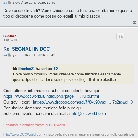
M
#3
giovedì 16 aprile 2026, 19:49
e
s
Dove posso trovarli? Vorrei chiedere come funziona esattamente questo
s
tipo di decoder e come posso collegarli al mio plastico
a
g
g
i
o
Buddace
Site Admin
Re: SEGNALI IN DCC
M
#4
giovedì 16 aprile 2026, 20:42
e
s
s
likenico21
ha scritto:
a
g
Dove posso trovarli? Vorrei chiedere come funziona esattamente
g
questo tipo di decoder e come posso collegarli al mio plastico
i
o
Ciao, ulteriori informazioni sul mio decoder le trovi qui:
https://www.dccworld.it/index.php?page= ... ruito.html
Qui trovi i costi:
https://www.dropbox.com/scl/fi/8vu90vax ... 7g2rg&dl=0
Per ulteriori domande tecniche falle pure qui.
Sul come averlo mandami una mail a
info@dccworld.com
Fondatore e amministratore di DCCWorld
http://www.DCCWorld.com
- il sito dedicato interamente ai sistemi di controllo digitale per