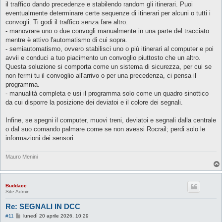
il traffico dando precedenze e stabilendo random gli itinerari. Puoi
i
o
eventualmente determinare certe sequenze di itinerari per alcuni o tutti i
convogli. Ti godi il traffico senza fare altro.
- manovrare uno o due convogli manualmente in una parte del tracciato
mentre è attivo l'automatismo di cui sopra.
- semiautomatismo, ovvero stabilisci uno o più itinerari al computer e poi
avvii e conduci a tuo piacimento un convoglio piuttosto che un altro.
Questa soluzione si comporta come un sistema di sicurezza, per cui se
non fermi tu il convoglio all'arrivo o per una precedenza, ci pensa il
programma.
- manualità completa e usi il programma solo come un quadro sinottico
da cui disporre la posizione dei deviatoi e il colore dei segnali.
Infine, se spegni il computer, muovi treni, deviatoi e segnali dalla centrale
o dal suo comando palmare come se non avessi Rocrail; perdi solo le
informazioni dei sensori.
Mauro Menini
Buddace
Site Admin
Re: SEGNALI IN DCC
M
#11
lunedì 20 aprile 2026, 10:29
e