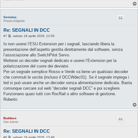
Senialas
PlasticoDigitale
Re: SEGNALI IN DCC
M
#7
sabato 18 aprile 2026, 12:00
e
s
Io non userei l’ESU Extension per i segnali, lasciando libera la
s
presentazione dell’aspetto gestita direttamente dal software, senza
a
g
l’associazione allo SwitchPilot Servo.
g
Metterei un decoder segnali dedicato e userei l’Extension per la
i
o
polarizzazione del cuore dei deviatoi.
Per un segnale semplice Rosso e Verde va bene un qualsiasi decoder
che commuti le uscite (incluso il DCCWdec01). Se il segnale impiega i
led si può usare anche un decoder senza alimentazione dedicata. Basta
comunque cercare sul web “decoder segnali DCC” e poi scegliere.
Funzionano quasi tutti con RocRail o altro software di gestione.
Roberto
Buddace
Site Admin
Re: SEGNALI IN DCC
M
#8
sabato 18 aprile 2026, 13:46