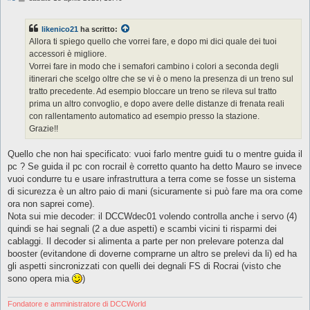
e
s
s
likenico21
ha scritto:
a
g
Allora ti spiego quello che vorrei fare, e dopo mi dici quale dei tuoi
g
accessori è migliore.
i
o
Vorrei fare in modo che i semafori cambino i colori a seconda degli
itinerari che scelgo oltre che se vi è o meno la presenza di un treno sul
tratto precedente. Ad esempio bloccare un treno se rileva sul tratto
prima un altro convoglio, e dopo avere delle distanze di frenata reali
con rallentamento automatico ad esempio presso la stazione.
Grazie!!
Quello che non hai specificato: vuoi farlo mentre guidi tu o mentre guida il
pc ? Se guida il pc con rocrail è corretto quanto ha detto Mauro se invece
vuoi condurre tu e usare infrastruttura a terra come se fosse un sistema
di sicurezza è un altro paio di mani (sicuramente si può fare ma ora come
ora non saprei come).
Nota sui mie decoder: il DCCWdec01 volendo controlla anche i servo (4)
quindi se hai segnali (2 a due aspetti) e scambi vicini ti risparmi dei
cablaggi. Il decoder si alimenta a parte per non prelevare potenza dal
booster (evitandone di doverne comprarne un altro se prelevi da li) ed ha
gli aspetti sincronizzati con quelli dei degnali FS di Rocrai (visto che
sono opera mia
)
Fondatore e amministratore di DCCWorld