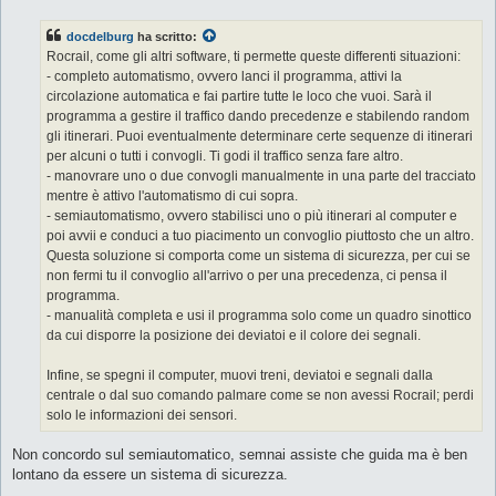
s
s
docdelburg
ha scritto:
a
g
Rocrail, come gli altri software, ti permette queste differenti situazioni:
g
- completo automatismo, ovvero lanci il programma, attivi la
i
o
circolazione automatica e fai partire tutte le loco che vuoi. Sarà il
programma a gestire il traffico dando precedenze e stabilendo random
gli itinerari. Puoi eventualmente determinare certe sequenze di itinerari
per alcuni o tutti i convogli. Ti godi il traffico senza fare altro.
- manovrare uno o due convogli manualmente in una parte del tracciato
mentre è attivo l'automatismo di cui sopra.
- semiautomatismo, ovvero stabilisci uno o più itinerari al computer e
poi avvii e conduci a tuo piacimento un convoglio piuttosto che un altro.
Questa soluzione si comporta come un sistema di sicurezza, per cui se
non fermi tu il convoglio all'arrivo o per una precedenza, ci pensa il
programma.
- manualità completa e usi il programma solo come un quadro sinottico
da cui disporre la posizione dei deviatoi e il colore dei segnali.
Infine, se spegni il computer, muovi treni, deviatoi e segnali dalla
centrale o dal suo comando palmare come se non avessi Rocrail; perdi
solo le informazioni dei sensori.
Non concordo sul semiautomatico, semnai assiste che guida ma è ben
lontano da essere un sistema di sicurezza.