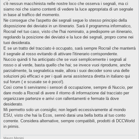
g
c'è nessun macchinista nelle nostre loco che osserva i segnali, ma ci
g
siamo noi che siamo contenti di vedere la luce appropriata di un segnale
i
o
in base al traffico del momento.
Ne consegue che l'aspetto dei segnali segue lo stesso principio della
disposizione dei deviatoi in un itinerario. Sarà il programma informatico,
Rocrail nel tuo caso, visto che l'hai nominato, a predisporre un itinerario,
regolando la posizione dei deviatoi e la luce dei segnali, propro come nei
tuoi desiderata.
E se un tratto del tracciato è occupato, sarà sempre Rocrail che manterrà
il segnale al rosso evitando di attivare l'itinerario corrispondente.
Nuccio quindi ti ha anticipato che se vuoi semplicemente i segnali al
rosso o al verde, basta quello che hai; se invece vuoi riprodurre, anche
parzialmente, la segnaletica reale, allora i suoi decoder sono una delle
soluzioni più efficaci e per i quali avrai assistenza diretta in italiano qui
sul forum ( e scusate se è poco!).
Così come ti serviranno i sensori di occupazione, sempre di Nuccio, per
dare modo a Rocrail di avere il ritorno di informazione dal tracciato per
organizzare partenze e arrivi con rallentamenti e fermate là dove
desiderato.
Mi permetto solo un consiglio; non legarti eccessivamente al mondo
ESU, visto che hai la Ecos, sennò darai una bella botta al tuo conto
corrente. Considera alternative, sempre compatibili, prodotti di DCCWorld
in primis.
Mauro Menini