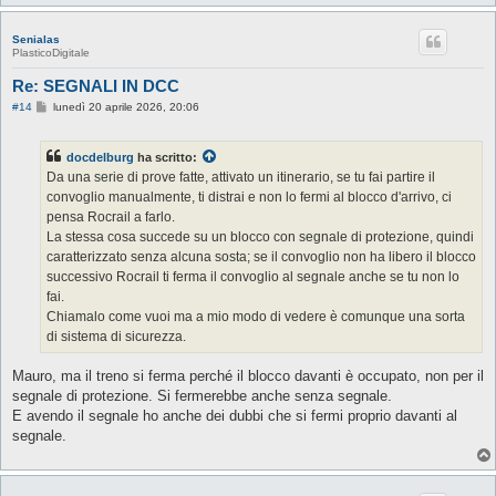
Senialas
PlasticoDigitale
Re: SEGNALI IN DCC
M
#14
lunedì 20 aprile 2026, 20:06
e
s
s
docdelburg
ha scritto:
a
g
Da una serie di prove fatte, attivato un itinerario, se tu fai partire il
g
convoglio manualmente, ti distrai e non lo fermi al blocco d'arrivo, ci
i
o
pensa Rocrail a farlo.
La stessa cosa succede su un blocco con segnale di protezione, quindi
caratterizzato senza alcuna sosta; se il convoglio non ha libero il blocco
successivo Rocrail ti ferma il convoglio al segnale anche se tu non lo
fai.
Chiamalo come vuoi ma a mio modo di vedere è comunque una sorta
di sistema di sicurezza.
Mauro, ma il treno si ferma perché il blocco davanti è occupato, non per il
segnale di protezione. Si fermerebbe anche senza segnale.
E avendo il segnale ho anche dei dubbi che si fermi proprio davanti al
segnale.