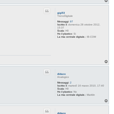
T
o
p
gigi53
TrenoDigitale
Messaggi:
97
Iscritto il:
domenica 28 ottobre 2012,
15:37
Scala:
H0
Ho il plastico:
Si
La mia centrale digitale.:
IB-COM
T
o
p
didaco
Analogico
Messaggi:
2
Iscritto il:
martedì 16 marzo 2010, 17:40
Scala:
H0
Ho il plastico:
No
La mia centrale digitale.:
Marklin
T
o
p
didaco