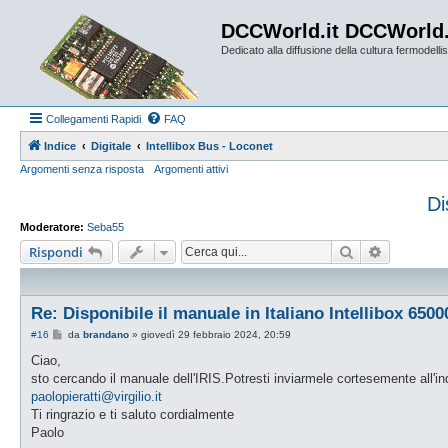
DCCWorld.it DCCWorld
Dedicato alla diffusione della cultura fermodellist
Collegamenti Rapidi
FAQ
Indice
Digitale
Intellibox Bus - Loconet
Argomenti senza risposta
Argomenti attivi
Di
Moderatore:
Seba55
Cerca
Ricerca a
Rispondi
Re: Disponibile il manuale in Italiano Intellibox 6500
M
#16
da
brandano
»
giovedì 29 febbraio 2024, 20:59
e
s
Ciao,
s
sto cercando il manuale dell'IRIS.Potresti inviarmele cortesemente all'in
a
g
paolopieratti@virgilio.it
g
Ti ringrazio e ti saluto cordialmente
i
o
Paolo