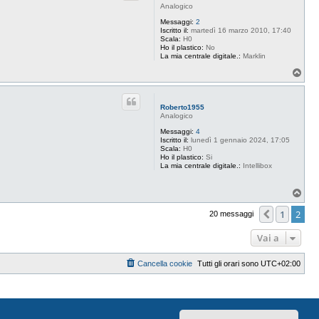
Analogico
Messaggi:
2
Iscritto il:
martedì 16 marzo 2010, 17:40
Scala:
H0
Ho il plastico:
No
La mia centrale digitale.:
Marklin
T
o
p
Roberto1955
Analogico
Messaggi:
4
Iscritto il:
lunedì 1 gennaio 2024, 17:05
Scala:
H0
Ho il plastico:
Si
La mia centrale digitale.:
Intellibox
T
o
p
1
2
Preceden
20 messaggi
Vai a
Cancella cookie
Tutti gli orari sono
UTC+02:00