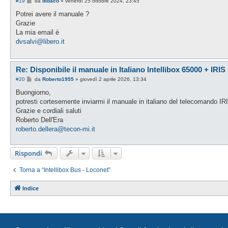
M
#19
da
didaco
»
venerdì 25 ottobre 2024, 23:45
e
s
Potrei avere il manuale ?
s
Grazie
a
g
La mia email è
g
dvsalvi@libero.it
i
o
Re: Disponibile il manuale in Italiano Intellibox 65000 + IRIS
M
#20
da
Roberto1955
»
giovedì 2 aprile 2026, 13:34
e
s
Buongiorno,
s
potresti cortesemente inviarmi il manuale in italiano del telecomando IR
a
g
Grazie e cordiali saluti
g
Roberto Dell'Era
i
o
roberto.dellera@tecon-mi.it
Rispondi
Torna a “Intellibox Bus - Loconet”
Indice