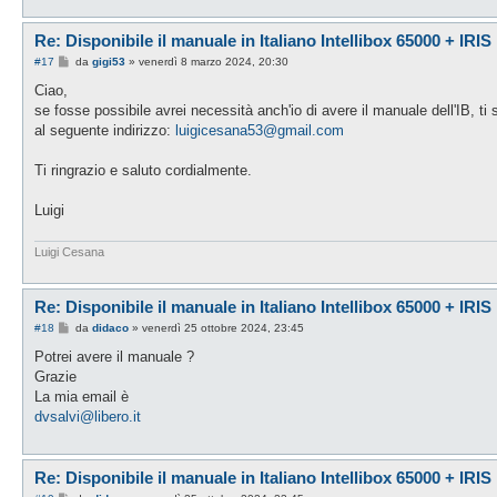
Re: Disponibile il manuale in Italiano Intellibox 65000 + IRIS
M
#17
da
gigi53
»
venerdì 8 marzo 2024, 20:30
e
s
Ciao,
s
se fosse possibile avrei necessità anch'io di avere il manuale dell'IB, ti
a
g
al seguente indirizzo:
luigicesana53@gmail.com
g
i
o
Ti ringrazio e saluto cordialmente.
Luigi
Luigi Cesana
Re: Disponibile il manuale in Italiano Intellibox 65000 + IRIS
M
#18
da
didaco
»
venerdì 25 ottobre 2024, 23:45
e
s
Potrei avere il manuale ?
s
Grazie
a
g
La mia email è
g
dvsalvi@libero.it
i
o
Re: Disponibile il manuale in Italiano Intellibox 65000 + IRIS