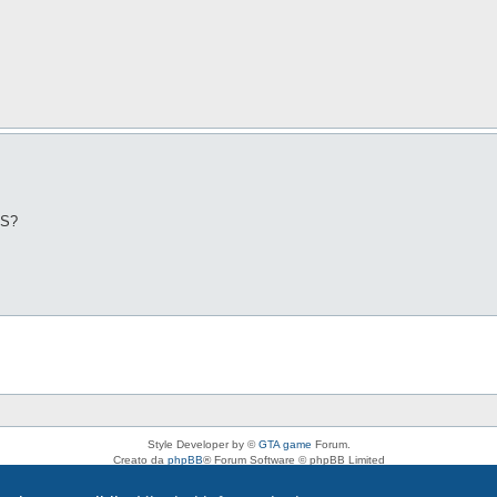
IS?
Style Developer by ©
GTA game
Forum.
Creato da
phpBB
® Forum Software © phpBB Limited
Traduzione Italiana
phpBB-Italia.it