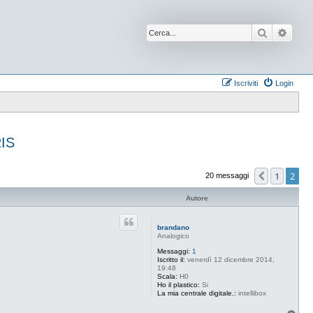
Cerca
Ricer
Iscriviti
Login
RIS
1
2
Preceden
20 messaggi
Autore
brandano
Analogico
Messaggi:
1
Iscritto il:
venerdì 12 dicembre 2014,
19:48
Scala:
H0
Ho il plastico:
Si
La mia centrale digitale.:
intellibox