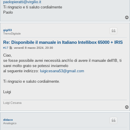
paolopieratti@virgilio.it
i
o
Ti ringrazio e ti saluto cordialmente
Paolo
gigi53
TrenoDigitale
Re: Disponibile il manuale in Italiano Intellibox 65000 + IRIS
M
#17
venerdì 8 marzo 2024, 20:30
e
s
Ciao,
s
se fosse possibile avrei necessità anch'io di avere il manuale dell'IB, ti
a
g
sarei molto grato se potessi inviarmelo
g
al seguente indirizzo:
luigicesana53@gmail.com
i
o
Ti ringrazio e saluto cordialmente.
Luigi
Luigi Cesana
didaco
Analogico