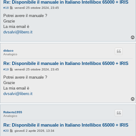
Re: Disponibile il manuale in Italiano Intellibox 65000 + IRIS
M
#18
venerdì 25 ottobre 2024, 23:45
e
s
Potrei avere il manuale ?
s
Grazie
a
g
La mia email è
g
dvsalvi@libero.it
i
o
didaco
Analogico
Re: Disponibile il manuale in Italiano Intellibox 65000 + IRIS
M
#19
venerdì 25 ottobre 2024, 23:45
e
s
Potrei avere il manuale ?
s
Grazie
a
g
La mia email è
g
dvsalvi@libero.it
i
o
Roberto1955
Analogico
Re: Disponibile il manuale in Italiano Intellibox 65000 + IRIS
M
#20
giovedì 2 aprile 2026, 13:34
e