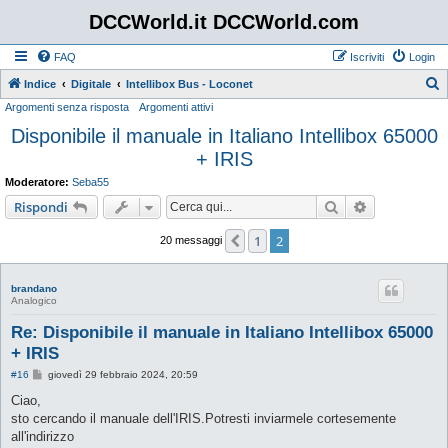
DCCWorld.it DCCWorld.com
FAQ
Iscriviti
Login
Indice
Digitale
Intellibox Bus - Loconet
Argomenti senza risposta
Argomenti attivi
e
Disponibile il manuale in Italiano Intellibox 65000
r
+ IRIS
c
a
Moderatore:
Seba55
Cerca
Ricerca avan
Rispondi
1
2
Precedente
20 messaggi
brandano
Analogico
Re: Disponibile il manuale in Italiano Intellibox 65000
+ IRIS
M
#16
giovedì 29 febbraio 2024, 20:59
e
s
Ciao,
s
sto cercando il manuale dell'IRIS.Potresti inviarmele cortesemente
a
g
all'indirizzo
g