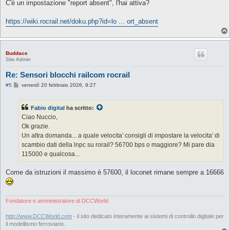
s
C'è un impostazione "report absent", l'hai attiva?
s
a
g
https://wiki.rocrail.net/doku.php?id=lo ... ort_absent
g
i
o
Buddace
Site Admin
Re: Sensori blocchi railcom rocrail
M
#5
venerdì 20 febbraio 2026, 9:27
e
s
s
Fabio digital
ha scritto:
a
g
Ciao Nuccio,
g
Ok grazie.
i
o
Un altra domanda... a quale velocita' consigli di impostare la velocita' di
scambio dati della lnpc su rorail? 56700 bps o maggiore? Mi pare dia
115000 e qualcosa...
Come da istruzioni il massimo è 57600, il loconet rimane sempre a 16666
Fondatore e amministratore di DCCWorld
http://www.DCCWorld.com
- il sito dedicato interamente ai sistemi di controllo digitale per
il modellismo ferroviario.