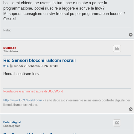
ho... e mi chiedo, se usassi la tua Lnpc e un stw a pc per la
programmazione, potrei riuscire a leggere e scrive le lncv?
Mi sapresti consigliare un stw free sul pc per programmare in loconet?
Grazie!
Fabio.
Buddace
Site Admin
Re: Sensori blocchi railcom rocrail
M
#14
lunedì 23 febbraio 2026, 18:39
e
s
Rocrail gestisce lncv
s
a
g
g
i
Fondatore e amministratore di DCCWorld
o
http://www.DCCWorld.com
- il sito dedicato interamente ai sistemi di controllo digitale per
il modellismo ferroviario.
Fabio digital
LocoDigitale