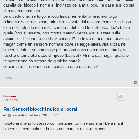
casella del blocco il nome e l'indirizzo della mia loco.. la casella si colora
di rosa internamente..
però vedo che, se tolgo la loco fisicamente dal binario e-o tolgo
l'alimentazione dai binari, tale dato rilevato dal railcom (nome e indirizzo
loco nello sfondo rosa della casellina del mio blocco) resta dov'è tale e
quale (non si resetta, non ritorna bianco) senza visualizzare nulla
appunto... E' corretto che funzioni così? Lo trovo strano, non funziona
magari come un sensore normale dove se legge allora visualizza nel
blocco il dato e se non legge più, magari dopo un tempo di ritardo, si
resetta e torna allo stato di riposo (bianco)? Mi manca magari qualche
impostazione da settare da qualche parte?
Grazie a tutti, spero che mi possiate dare una mano!
Fabio.
Buddace
Site Admin
Re: Sensori blocchi railcom rocrail
M
#2
venerdì 20 febbraio 2026, 0:27
e
s
notato anche io lo stesso comportamento, il sensore si libera ma il
s
blocco si libera solo se la loco compare in un altro blocco.
a
g
g