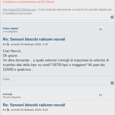
i
Fondatore e amministratore di DCCWorld
o
http://www.DCCWorld.com
- il sito dedicato interamente ai sistemi di controllo digitale per
il modellismo ferroviario.
Fabio digital
LocoDigitale
Re: Sensori blocchi railcom rocrail
M
#3
venerdì 20 febbraio 2026, 1:42
e
s
Ciao Nuccio,
s
Ok grazie.
a
g
Un altra domanda... a quale velocita' consigli di impostare la velocita' di
g
scambio dati della lnpc su rorail? 56700 bps o maggiore? Mi pare dia
i
o
115000 e qualcosa...
Fabio.
morenji
PlasticoDigitale
Re: Sensori blocchi railcom rocrail
M
#4
venerdì 20 febbraio 2026, 8:42
e