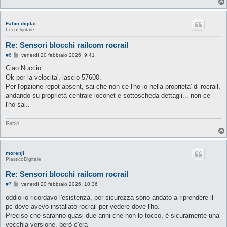
Fabio digital
LocoDigitale
Re: Sensori blocchi railcom rocrail
M
#6
venerdì 20 febbraio 2026, 9:41
e
s
Ciao Nuccio.
s
Ok per la velocita', lascio 57600.
a
g
Per l'opzione repot absent, sai che non ce l'ho io nella proprieta' di rocrail,
g
andando su proprietà centrale loconet e sottoscheda dettagli... non ce
i
o
l'ho sai..
Fabio.
morenji
PlasticoDigitale
Re: Sensori blocchi railcom rocrail
M
#7
venerdì 20 febbraio 2026, 10:36
e
s
oddio io ricordavo l'esistenza, per sicurezza sono andato a riprendere il
s
pc dove avevo installato rocrail per vedere dove l'ho.
a
g
Preciso che saranno quasi due anni che non lo tocco, è sicuramente una
g
vecchia versione, però c'era
i