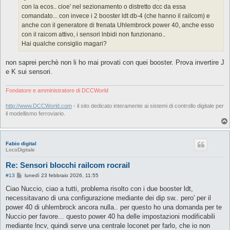
g
con la ecos.. cioe' nel sezionamento o distretto dcc da essa
i
o
comandato... con invece i 2 booster ldt db-4 (che hanno il railcom) e
anche con il generatore di frenata Uhlembrock power 40, anche esso
con il raicom attivo, i sensori lnbidi non funzionano..
Hai qualche consiglio magari?
non saprei perchè non li ho mai provati con quei booster. Prova invertire J
e K sui sensori.
Fondatore e amministratore di DCCWorld
http://www.DCCWorld.com
- il sito dedicato interamente ai sistemi di controllo digitale per
il modellismo ferroviario.
Fabio digital
LocoDigitale
Re: Sensori blocchi railcom rocrail
M
#13
lunedì 23 febbraio 2026, 11:55
e
s
Ciao Nuccio, ciao a tutti, problema risolto con i due booster ldt,
s
necessitavano di una configurazione mediante dei dip sw.. pero' per il
a
g
power 40 di uhlembrock ancora nulla.. per questo ho una domanda per te
g
Nuccio per favore... questo power 40 ha delle impostazioni modificabili
i
o
mediante lncv, quindi serve una centrale loconet per farlo, che io non