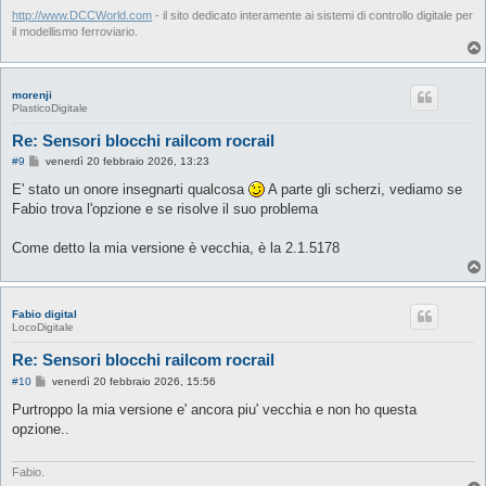
http://www.DCCWorld.com
- il sito dedicato interamente ai sistemi di controllo digitale per
il modellismo ferroviario.
morenji
PlasticoDigitale
Re: Sensori blocchi railcom rocrail
M
#9
venerdì 20 febbraio 2026, 13:23
e
s
E' stato un onore insegnarti qualcosa
A parte gli scherzi, vediamo se
s
Fabio trova l'opzione e se risolve il suo problema
a
g
g
Come detto la mia versione è vecchia, è la 2.1.5178
i
o
Fabio digital
LocoDigitale
Re: Sensori blocchi railcom rocrail
M
#10
venerdì 20 febbraio 2026, 15:56
e
s
Purtroppo la mia versione e' ancora piu' vecchia e non ho questa
s
opzione..
a
g
g
i
Fabio.
o