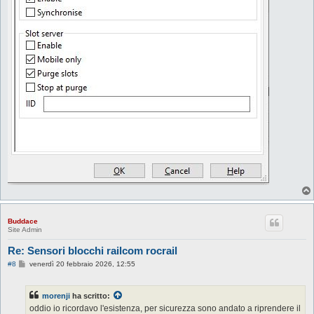
Buddace
Site Admin
Re: Sensori blocchi railcom rocrail
M
#8
venerdì 20 febbraio 2026, 12:55
e
s
s
morenji
ha scritto:
a
g
oddio io ricordavo l'esistenza, per sicurezza sono andato a riprendere il
g