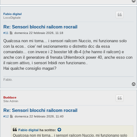
Fabio digital
LocoDigitale
Re: Sensori blocchi railcom rocrail
M
#11
domenica 22 febbraio 2026, 11:18
e
s
Qualcosa non mi torna... i sensori railcom Nuccio, mi funzionano solo
s
con la ecos.. cioe' nel sezionamento o distretto dcc da essa
a
g
comandato... con invece i 2 booster ldt db-4 (che hanno il railcom) e
g
anche con il generatore di frenata Uhlembrock power 40, anche esso con
i
o
il raicom attivo, i sensori lnbidi non funzionano..
Hai qualche consiglio magari?
Fabio.
Buddace
Site Admin
Re: Sensori blocchi railcom rocrail
M
#12
domenica 22 febbraio 2026, 11:40
e
s
s
Fabio digital
ha scritto:
a
g
Qualcosa non mi torna... i sensori railcom Nuccio, mi funzionano solo