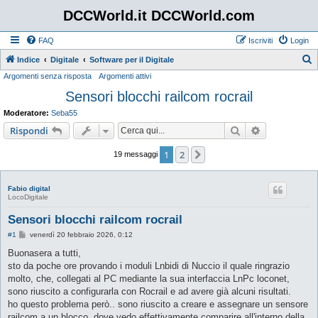
DCCWorld.it DCCWorld.com
FAQ
Iscriviti
Login
Indice
Digitale
Software per il Digitale
Argomenti senza risposta
Argomenti attivi
e
Sensori blocchi railcom rocrail
r
c
Moderatore:
Seba55
a
Cerca
Ricerca avan
Rispondi
1
2
Prossimo
19 messaggi
Fabio digital
LocoDigitale
Sensori blocchi railcom rocrail
M
#1
venerdì 20 febbraio 2026, 0:12
e
s
Buonasera a tutti,
s
sto da poche ore provando i moduli Lnbidi di Nuccio il quale ringrazio
a
g
molto, che, collegati al PC mediante la sua interfaccia LnPc loconet,
g
sono riuscito a configurarla con Rocrail e ad avere già alcuni risultati.
i
o
ho questo problema però.. sono riuscito a creare e assegnare un sensore
railcom a un blocco, dove vedo effettivamente comparire all'interno della