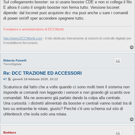
Sul collegamento booster: se si usano booster CDE e non si collega il filo
E allora il corto il singolo booster non ferma tutto. Versione loconet
dipende: dal loconet puoi acquisire dcc ma puoi anche u sare i comandi
di power on/off sper accendere spegnere tutto.
Fondatore e amministratore di DCCWorld
http://www.DCCWorld.com
- il sito dedicato interamente ai sistemi di controllo digitale per
il modellismo ferroviario.
Roberto Fainelli
TrenoDigitale
Re: DCC TRAZIONE ED ACCESSORI
M
#7
giovedì 19 febbraio 2026, 10:12
e
s
Scaturisce dal fatto che a volte quando ci sono molti treni il sistema non
s
risponde ai comandi non leggendo i sensori e non girando gli scambi ove
a
g
comandati. Ma ne avevamo già parlato dando la colpa alla centrale.
g
Una curiosità: i distretti alimentati da booster e centrali vanno isolati tra di
i
o
loro su entrambe le rotaie, giusto? Perché c'é uno schema sul sito di
uhlenbrock che isola solo una rotaia.
Buddace