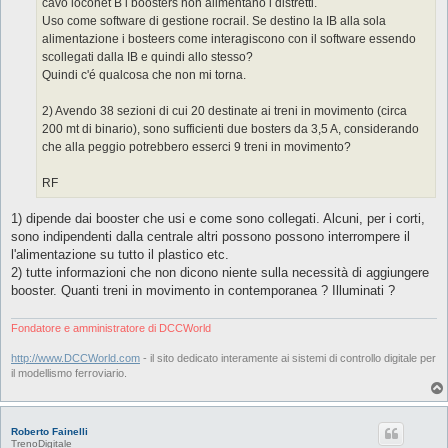
cavo loconet B i boosters non alimentano i distretti.
Uso come software di gestione rocrail. Se destino la IB alla sola
alimentazione i bosteers come interagiscono con il software essendo
scollegati dalla IB e quindi allo stesso?
Quindi c'é qualcosa che non mi torna.
2) Avendo 38 sezioni di cui 20 destinate ai treni in movimento (circa
200 mt di binario), sono sufficienti due bosters da 3,5 A, considerando
che alla peggio potrebbero esserci 9 treni in movimento?
RF
1) dipende dai booster che usi e come sono collegati. Alcuni, per i corti,
sono indipendenti dalla centrale altri possono possono interrompere il
l'alimentazione su tutto il plastico etc.
2) tutte informazioni che non dicono niente sulla necessità di aggiungere
booster. Quanti treni in movimento in contemporanea ? Illuminati ?
Fondatore e amministratore di DCCWorld
http://www.DCCWorld.com
- il sito dedicato interamente ai sistemi di controllo digitale per
il modellismo ferroviario.
Roberto Fainelli
TrenoDigitale