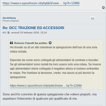
https://www.n-spoorforum.nl/phpbb3/view ... hp?t=12986
docdelburg
PlasticoDigitale
Re: DCC TRAZIONE ED ACCESSORI
M
#11
venerdì 20 febbraio 2026, 15:24
e
s
s
Roberto Fainelli
ha scritto:
a
g
Ho trovato su di un sito olandese la spiegazione dell'uso di una sola
g
rotaia isolata.
i
o
Dipende da come sono collegati gli alimentatori di centrale e booster.
Se gli alimentatori sono isolati tra loro usano solo una rotaia. Se invece
agli alimentatori viene collegato il negativo allora si isolano entrambe
le rotaie. Per livellare la tensione, credo. ma lascio ai più tecnici la
spiegazione.
https://www.n-spoorforum.nl/phpbb3/view ... hp?t=12986
Sono anch'io convinto di questa spiegazione che volevo proporti, ma
aspettavo l'intervento di qualcuno più qualificato di me.