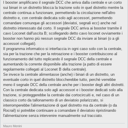
I booster amplificano il segnale DCC che arriva dalla centrale e un corto
sui binari in un distretto blocca la trazione solo in quel distretto mentre la
centrale continua a funzionare, permettendo la circolazione nell'altro
distretto e, con centrale dedicata solo agli accessori, permettendo
comandare comunque gli accessori (deviatoi, segnali ecc) anche nel
distretto interessato dal corto. Il segnale DCC arriva ai booster tramite il
cavo Loconet dall'uscita B; scollegando detto cavo loconet ovviamente i
booster non hanno più nessun segnale DCC da inviare ai binari (o a gli
accessori collegati).
Il programma informatico si interfaccia in ogni caso solo con la centrale,
sia per la trazione che per la retroazione e i booster contribuiscono al
funzionamento del tutto replicando il segnale DCC della centrale e
aumentando la corrente disponibile alla trazione (a patto di essere
regolarmente collegati al Loconet B della centrale).
Se invece la centrale alimentasse (anche) i binari di un distretto, un
eventuale corto in quel distretto bloccherebbe tutto, perchè verrebbe
meno il segnale DCC della centrale anche per i booster degli altri distretti.
Con la centrale dedicata solo agli accessori e i booster dedicati solo alla
trazione, si proteggerebbe la centrale dai cortocircuiti e, nel caso di un
classico corto da tallonamento di un deviatoio polarizzato, si
interromperebbe l'alimentazione di quel distretto ma da centrale (o da
Rocrail) si potrebbe continuare a comandare il deviatoio ripristinando
l'alimentazione senza intervenire manualmente sul tracciato.
Mauro Menini