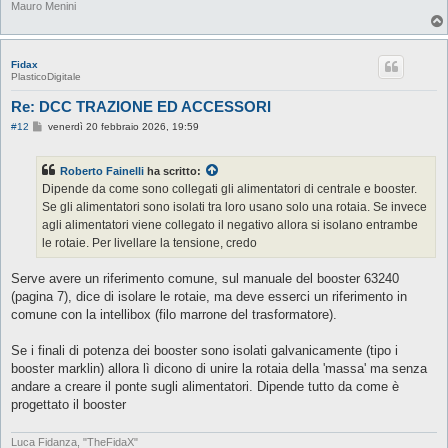
Mauro Menini
Fidax
PlasticoDigitale
Re: DCC TRAZIONE ED ACCESSORI
M
#12
venerdì 20 febbraio 2026, 19:59
e
s
s
Roberto Fainelli
ha scritto:
a
g
Dipende da come sono collegati gli alimentatori di centrale e booster.
g
Se gli alimentatori sono isolati tra loro usano solo una rotaia. Se invece
i
o
agli alimentatori viene collegato il negativo allora si isolano entrambe
le rotaie. Per livellare la tensione, credo
Serve avere un riferimento comune, sul manuale del booster 63240
(pagina 7), dice di isolare le rotaie, ma deve esserci un riferimento in
comune con la intellibox (filo marrone del trasformatore).
Se i finali di potenza dei booster sono isolati galvanicamente (tipo i
booster marklin) allora lì dicono di unire la rotaia della 'massa' ma senza
andare a creare il ponte sugli alimentatori. Dipende tutto da come è
progettato il booster
Luca Fidanza, "TheFidaX"