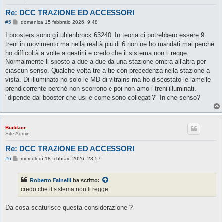
Re: DCC TRAZIONE ED ACCESSORI
M
#5
domenica 15 febbraio 2026, 9:48
e
s
I boosters sono gli uhlenbrock 63240. In teoria ci potrebbero essere 9
s
treni in movimento ma nella realtà più di 6 non ne ho mandati mai perché
a
g
ho difficoltà a volte a gestirli e credo che il sistema non li regge.
g
Normalmente li sposto a due a due da una stazione ombra all'altra per
i
o
ciascun senso. Qualche volta tre a tre con precedenza nella stazione a
vista. Di illuminato ho solo le MD di vitrains ma ho discostato le lamelle
prendicorrente perché non scorrono e poi non amo i treni illuminati.
"dipende dai booster che usi e come sono collegati?" In che senso?
Buddace
Site Admin
Re: DCC TRAZIONE ED ACCESSORI
M
#6
mercoledì 18 febbraio 2026, 23:57
e
s
s
Roberto Fainelli
ha scritto:
a
g
credo che il sistema non li regge
g
i
o
Da cosa scaturisce questa considerazione ?