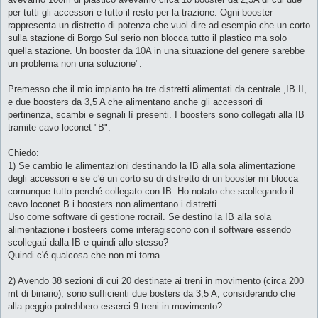
per tutti gli accessori e tutto il resto per la trazione. Ogni booster
rappresenta un distretto di potenza che vuol dire ad esempio che un corto
sulla stazione di Borgo Sul serio non blocca tutto il plastico ma solo
quella stazione. Un booster da 10A in una situazione del genere sarebbe
un problema non una soluzione".
Premesso che il mio impianto ha tre distretti alimentati da centrale ,IB II,
e due boosters da 3,5 A che alimentano anche gli accessori di
pertinenza, scambi e segnali lì presenti. I boosters sono collegati alla IB
tramite cavo loconet "B".
Chiedo:
1) Se cambio le alimentazioni destinando la IB alla sola alimentazione
degli accessori e se c'é un corto su di distretto di un booster mi blocca
comunque tutto perché collegato con IB. Ho notato che scollegando il
cavo loconet B i boosters non alimentano i distretti.
Uso come software di gestione rocrail. Se destino la IB alla sola
alimentazione i bosteers come interagiscono con il software essendo
scollegati dalla IB e quindi allo stesso?
Quindi c'é qualcosa che non mi torna.
2) Avendo 38 sezioni di cui 20 destinate ai treni in movimento (circa 200
mt di binario), sono sufficienti due bosters da 3,5 A, considerando che
alla peggio potrebbero esserci 9 treni in movimento?