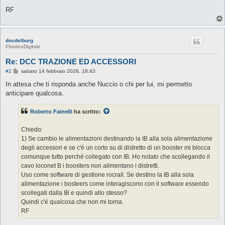
RF
docdelburg
PlasticoDigitale
Re: DCC TRAZIONE ED ACCESSORI
M
#2
sabato 14 febbraio 2026, 18:43
e
s
In attesa che ti risponda anche Nuccio o chi per lui, mi permetto
s
anticipare qualcosa.
a
g
g
Roberto Fainelli
ha scritto:
i
o
Chiedo:
1) Se cambio le alimentazioni destinando la IB alla sola alimentazione
degli accessori e se c'é un corto su di distretto di un booster mi blocca
comunque tutto perché collegato con IB. Ho notato che scollegando il
cavo loconet B i boosters non alimentano i distretti.
Uso come software di gestione rocrail. Se destino la IB alla sola
alimentazione i bosteers come interagiscono con il software essendo
scollegati dalla IB e quindi allo stesso?
Quindi c'é qualcosa che non mi torna.
RF