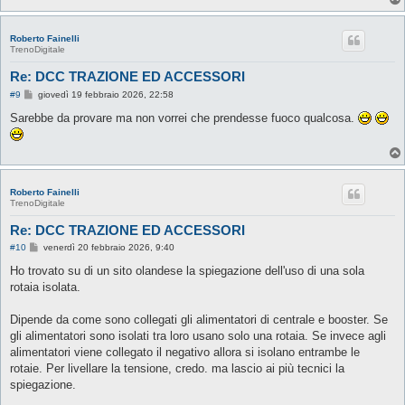
Roberto Fainelli
TrenoDigitale
Re: DCC TRAZIONE ED ACCESSORI
M
#9
giovedì 19 febbraio 2026, 22:58
e
s
Sarebbe da provare ma non vorrei che prendesse fuoco qualcosa.
s
a
g
g
i
o
Roberto Fainelli
TrenoDigitale
Re: DCC TRAZIONE ED ACCESSORI
M
#10
venerdì 20 febbraio 2026, 9:40
e
s
Ho trovato su di un sito olandese la spiegazione dell'uso di una sola
s
rotaia isolata.
a
g
g
Dipende da come sono collegati gli alimentatori di centrale e booster. Se
i
o
gli alimentatori sono isolati tra loro usano solo una rotaia. Se invece agli
alimentatori viene collegato il negativo allora si isolano entrambe le
rotaie. Per livellare la tensione, credo. ma lascio ai più tecnici la
spiegazione.