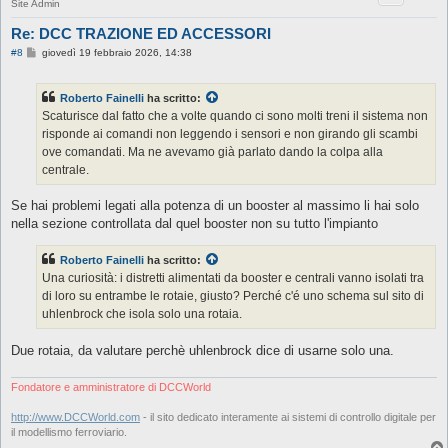
Site Admin
Re: DCC TRAZIONE ED ACCESSORI
M
#8
giovedì 19 febbraio 2026, 14:38
e
s
s
Roberto Fainelli
ha scritto:
a
g
Scaturisce dal fatto che a volte quando ci sono molti treni il sistema non
g
risponde ai comandi non leggendo i sensori e non girando gli scambi
i
o
ove comandati. Ma ne avevamo già parlato dando la colpa alla
centrale.
Se hai problemi legati alla potenza di un booster al massimo li hai solo
nella sezione controllata dal quel booster non su tutto l'impianto
Roberto Fainelli
ha scritto:
Una curiosità: i distretti alimentati da booster e centrali vanno isolati tra
di loro su entrambe le rotaie, giusto? Perché c'é uno schema sul sito di
uhlenbrock che isola solo una rotaia.
Due rotaia, da valutare perchè uhlenbrock dice di usarne solo una.
Fondatore e amministratore di DCCWorld
http://www.DCCWorld.com
- il sito dedicato interamente ai sistemi di controllo digitale per
il modellismo ferroviario.