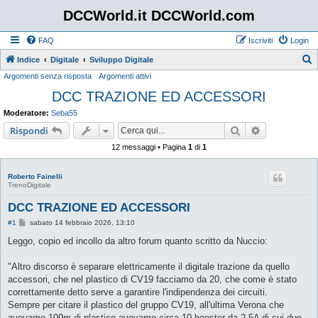
DCCWorld.it DCCWorld.com
FAQ
Iscriviti
Login
Indice
Digitale
Sviluppo Digitale
Argomenti senza risposta
Argomenti attivi
e
DCC TRAZIONE ED ACCESSORI
r
c
Moderatore:
Seba55
a
Cerca
Ricerca avan
Rispondi
12 messaggi • Pagina
1
di
1
Roberto Fainelli
TrenoDigitale
DCC TRAZIONE ED ACCESSORI
M
#1
sabato 14 febbraio 2026, 13:10
e
s
Leggo, copio ed incollo da altro forum quanto scritto da Nuccio:
s
a
g
"Altro discorso è separare elettricamente il digitale trazione da quello
g
accessori, che nel plastico di CV19 facciamo da 20, che come è stato
i
o
correttamente detto serve a garantire l'indipendenza dei circuiti.
Sempre per citare il plastico del gruppo CV19, all'ultima Verona che
avevamo 100m di plastico avevamo circa 10 booster da 2,5A di cui due