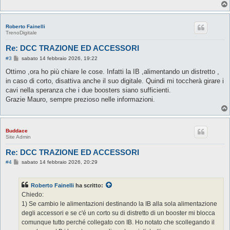
Roberto Fainelli
TrenoDigitale
Re: DCC TRAZIONE ED ACCESSORI
M
#3
sabato 14 febbraio 2026, 19:22
e
s
Ottimo ,ora ho più chiare le cose. Infatti la IB ,alimentando un distretto ,
s
in caso di corto, disattiva anche il suo digitale. Quindi mi toccherà girare i
a
g
cavi nella speranza che i due boosters siano sufficienti.
g
Grazie Mauro, sempre prezioso nelle informazioni.
i
o
Buddace
Site Admin
Re: DCC TRAZIONE ED ACCESSORI
M
#4
sabato 14 febbraio 2026, 20:29
e
s
s
Roberto Fainelli
ha scritto:
a
g
Chiedo:
g
1) Se cambio le alimentazioni destinando la IB alla sola alimentazione
i
o
degli accessori e se c'é un corto su di distretto di un booster mi blocca
comunque tutto perché collegato con IB. Ho notato che scollegando il