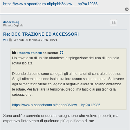
https://www.n-spoorforum.nl/phpbb3/view ... hp?t=12986
docdelburg
PlasticoDigitale
Re: DCC TRAZIONE ED ACCESSORI
M
#11
venerdì 20 febbraio 2026, 15:24
e
s
s
Roberto Fainelli
ha scritto:
a
g
Ho trovato su di un sito olandese la spiegazione dell'uso di una sola
g
rotaia isolata.
i
o
Dipende da come sono collegati gli alimentatori di centrale e booster.
Se gli alimentatori sono isolati tra loro usano solo una rotaia. Se invece
agli alimentatori viene collegato il negativo allora si isolano entrambe
le rotaie. Per livellare la tensione, credo. ma lascio ai più tecnici la
spiegazione.
https://www.n-spoorforum.nl/phpbb3/view ... hp?t=12986
Sono anch'io convinto di questa spiegazione che volevo proporti, ma
aspettavo l'intervento di qualcuno più qualificato di me.