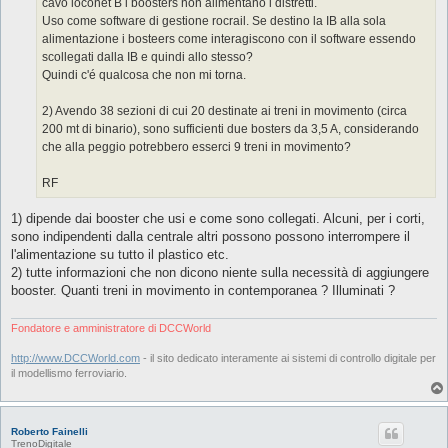
cavo loconet B i boosters non alimentano i distretti.
Uso come software di gestione rocrail. Se destino la IB alla sola
alimentazione i bosteers come interagiscono con il software essendo
scollegati dalla IB e quindi allo stesso?
Quindi c'é qualcosa che non mi torna.
2) Avendo 38 sezioni di cui 20 destinate ai treni in movimento (circa
200 mt di binario), sono sufficienti due bosters da 3,5 A, considerando
che alla peggio potrebbero esserci 9 treni in movimento?
RF
1) dipende dai booster che usi e come sono collegati. Alcuni, per i corti,
sono indipendenti dalla centrale altri possono possono interrompere il
l'alimentazione su tutto il plastico etc.
2) tutte informazioni che non dicono niente sulla necessità di aggiungere
booster. Quanti treni in movimento in contemporanea ? Illuminati ?
Fondatore e amministratore di DCCWorld
http://www.DCCWorld.com
- il sito dedicato interamente ai sistemi di controllo digitale per
il modellismo ferroviario.
Roberto Fainelli
TrenoDigitale