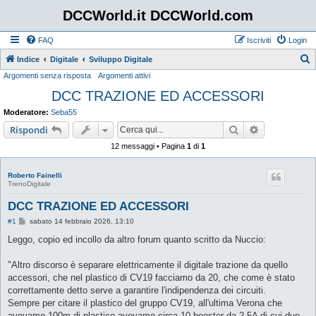
DCCWorld.it DCCWorld.com
FAQ
Iscriviti
Login
Indice
Digitale
Sviluppo Digitale
Argomenti senza risposta
Argomenti attivi
e
DCC TRAZIONE ED ACCESSORI
r
c
Moderatore:
Seba55
a
Cerca
Ricerca avan
Rispondi
12 messaggi • Pagina
1
di
1
Roberto Fainelli
TrenoDigitale
DCC TRAZIONE ED ACCESSORI
M
#1
sabato 14 febbraio 2026, 13:10
e
s
Leggo, copio ed incollo da altro forum quanto scritto da Nuccio:
s
a
g
"Altro discorso è separare elettricamente il digitale trazione da quello
g
accessori, che nel plastico di CV19 facciamo da 20, che come è stato
i
o
correttamente detto serve a garantire l'indipendenza dei circuiti.
Sempre per citare il plastico del gruppo CV19, all'ultima Verona che
avevamo 100m di plastico avevamo circa 10 booster da 2,5A di cui due