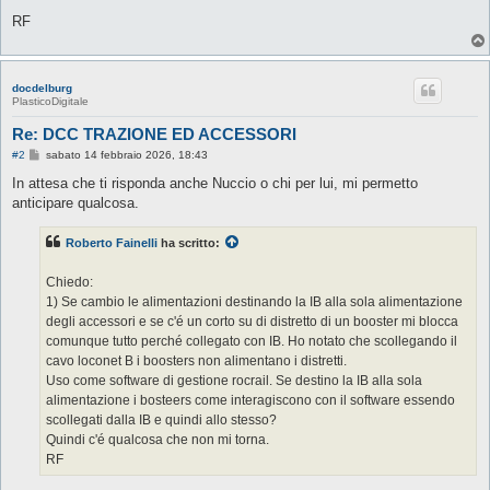
RF
docdelburg
PlasticoDigitale
Re: DCC TRAZIONE ED ACCESSORI
M
#2
sabato 14 febbraio 2026, 18:43
e
s
In attesa che ti risponda anche Nuccio o chi per lui, mi permetto
s
anticipare qualcosa.
a
g
g
Roberto Fainelli
ha scritto:
i
o
Chiedo:
1) Se cambio le alimentazioni destinando la IB alla sola alimentazione
degli accessori e se c'é un corto su di distretto di un booster mi blocca
comunque tutto perché collegato con IB. Ho notato che scollegando il
cavo loconet B i boosters non alimentano i distretti.
Uso come software di gestione rocrail. Se destino la IB alla sola
alimentazione i bosteers come interagiscono con il software essendo
scollegati dalla IB e quindi allo stesso?
Quindi c'é qualcosa che non mi torna.
RF