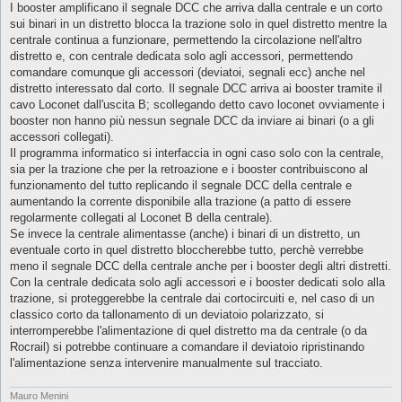
I booster amplificano il segnale DCC che arriva dalla centrale e un corto
sui binari in un distretto blocca la trazione solo in quel distretto mentre la
centrale continua a funzionare, permettendo la circolazione nell'altro
distretto e, con centrale dedicata solo agli accessori, permettendo
comandare comunque gli accessori (deviatoi, segnali ecc) anche nel
distretto interessato dal corto. Il segnale DCC arriva ai booster tramite il
cavo Loconet dall'uscita B; scollegando detto cavo loconet ovviamente i
booster non hanno più nessun segnale DCC da inviare ai binari (o a gli
accessori collegati).
Il programma informatico si interfaccia in ogni caso solo con la centrale,
sia per la trazione che per la retroazione e i booster contribuiscono al
funzionamento del tutto replicando il segnale DCC della centrale e
aumentando la corrente disponibile alla trazione (a patto di essere
regolarmente collegati al Loconet B della centrale).
Se invece la centrale alimentasse (anche) i binari di un distretto, un
eventuale corto in quel distretto bloccherebbe tutto, perchè verrebbe
meno il segnale DCC della centrale anche per i booster degli altri distretti.
Con la centrale dedicata solo agli accessori e i booster dedicati solo alla
trazione, si proteggerebbe la centrale dai cortocircuiti e, nel caso di un
classico corto da tallonamento di un deviatoio polarizzato, si
interromperebbe l'alimentazione di quel distretto ma da centrale (o da
Rocrail) si potrebbe continuare a comandare il deviatoio ripristinando
l'alimentazione senza intervenire manualmente sul tracciato.
Mauro Menini