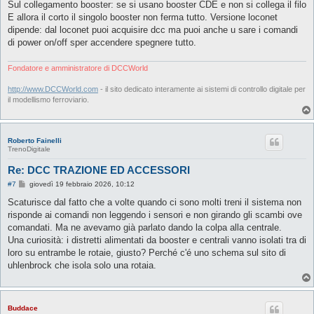
Sul collegamento booster: se si usano booster CDE e non si collega il filo
E allora il corto il singolo booster non ferma tutto. Versione loconet
dipende: dal loconet puoi acquisire dcc ma puoi anche u sare i comandi
di power on/off sper accendere spegnere tutto.
Fondatore e amministratore di DCCWorld
http://www.DCCWorld.com
- il sito dedicato interamente ai sistemi di controllo digitale per
il modellismo ferroviario.
Roberto Fainelli
TrenoDigitale
Re: DCC TRAZIONE ED ACCESSORI
M
#7
giovedì 19 febbraio 2026, 10:12
e
s
Scaturisce dal fatto che a volte quando ci sono molti treni il sistema non
s
risponde ai comandi non leggendo i sensori e non girando gli scambi ove
a
g
comandati. Ma ne avevamo già parlato dando la colpa alla centrale.
g
Una curiosità: i distretti alimentati da booster e centrali vanno isolati tra di
i
o
loro su entrambe le rotaie, giusto? Perché c'é uno schema sul sito di
uhlenbrock che isola solo una rotaia.
Buddace