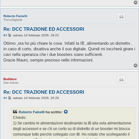
Roberto Fainelli
TrenoDigitale
Re: DCC TRAZIONE ED ACCESSORI
M
#3
sabato 14 febbraio 2026, 19:22
e
s
Ottimo ,ora ho più chiare le cose. Infatti la IB ,alimentando un distretto ,
s
in caso di corto, disattiva anche il suo digitale. Quindi mi toccherà girare i
a
g
cavi nella speranza che i due boosters siano sufficienti.
g
Grazie Mauro, sempre prezioso nelle informazioni.
i
o
Buddace
Site Admin
Re: DCC TRAZIONE ED ACCESSORI
M
#4
sabato 14 febbraio 2026, 20:29
e
s
s
Roberto Fainelli
ha scritto:
a
g
Chiedo:
g
1) Se cambio le alimentazioni destinando la IB alla sola alimentazione
i
o
degli accessori e se c'é un corto su di distretto di un booster mi blocca
comunque tutto perché collegato con IB. Ho notato che scollegando il