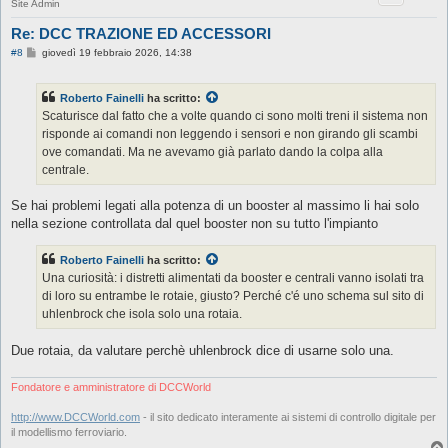
Site Admin
Re: DCC TRAZIONE ED ACCESSORI
M
#8
giovedì 19 febbraio 2026, 14:38
e
s
s
Roberto Fainelli
ha scritto:
a
g
Scaturisce dal fatto che a volte quando ci sono molti treni il sistema non
g
risponde ai comandi non leggendo i sensori e non girando gli scambi
i
o
ove comandati. Ma ne avevamo già parlato dando la colpa alla
centrale.
Se hai problemi legati alla potenza di un booster al massimo li hai solo
nella sezione controllata dal quel booster non su tutto l'impianto
Roberto Fainelli
ha scritto:
Una curiosità: i distretti alimentati da booster e centrali vanno isolati tra
di loro su entrambe le rotaie, giusto? Perché c'é uno schema sul sito di
uhlenbrock che isola solo una rotaia.
Due rotaia, da valutare perchè uhlenbrock dice di usarne solo una.
Fondatore e amministratore di DCCWorld
http://www.DCCWorld.com
- il sito dedicato interamente ai sistemi di controllo digitale per
il modellismo ferroviario.