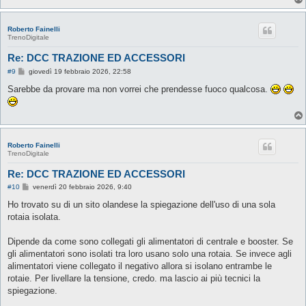
Roberto Fainelli
TrenoDigitale
Re: DCC TRAZIONE ED ACCESSORI
M
#9
giovedì 19 febbraio 2026, 22:58
e
s
Sarebbe da provare ma non vorrei che prendesse fuoco qualcosa.
s
a
g
g
i
o
Roberto Fainelli
TrenoDigitale
Re: DCC TRAZIONE ED ACCESSORI
M
#10
venerdì 20 febbraio 2026, 9:40
e
s
Ho trovato su di un sito olandese la spiegazione dell'uso di una sola
s
rotaia isolata.
a
g
g
Dipende da come sono collegati gli alimentatori di centrale e booster. Se
i
o
gli alimentatori sono isolati tra loro usano solo una rotaia. Se invece agli
alimentatori viene collegato il negativo allora si isolano entrambe le
rotaie. Per livellare la tensione, credo. ma lascio ai più tecnici la
spiegazione.