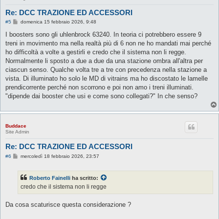
Re: DCC TRAZIONE ED ACCESSORI
M
#5
domenica 15 febbraio 2026, 9:48
e
s
I boosters sono gli uhlenbrock 63240. In teoria ci potrebbero essere 9
s
treni in movimento ma nella realtà più di 6 non ne ho mandati mai perché
a
g
ho difficoltà a volte a gestirli e credo che il sistema non li regge.
g
Normalmente li sposto a due a due da una stazione ombra all'altra per
i
o
ciascun senso. Qualche volta tre a tre con precedenza nella stazione a
vista. Di illuminato ho solo le MD di vitrains ma ho discostato le lamelle
prendicorrente perché non scorrono e poi non amo i treni illuminati.
"dipende dai booster che usi e come sono collegati?" In che senso?
Buddace
Site Admin
Re: DCC TRAZIONE ED ACCESSORI
M
#6
mercoledì 18 febbraio 2026, 23:57
e
s
s
Roberto Fainelli
ha scritto:
a
g
credo che il sistema non li regge
g
i
o
Da cosa scaturisce questa considerazione ?