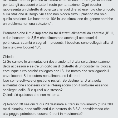
per tutti gli accessori e tutto il resto per la trazione. Ogni booster
rappresenta un distretto di potenza che vuol dire ad esempio che un corto
sulla stazione di Borgo Sul serio non blocca tutto il plastico ma solo
quella stazione. Un booster da 10A in una situazione del genere sarebbe
un problema non una soluzione".
Premesso che il mio impianto ha tre distretti alimentati da centrale ,IB II,
e due boosters da 3,5 A che alimentano anche gli accessori di
pertinenza, scambi e segnali lì presenti. I boosters sono collegati alla IB
tramite cavo loconet "B".
Chiedo:
1) Se cambio le alimentazioni destinando la IB alla sola alimentazione
degli accessori e se c'é un corto su di distretto di un booster mi blocca
comunque tutto perché collegato con IB. Ho notato che scollegando il
cavo loconet B i boosters non alimentano i distretti.
Uso come software di gestione rocrail. Se destino la IB alla sola
alimentazione i bosteers come interagiscono con il software essendo
scollegati dalla IB e quindi allo stesso?
Quindi c'é qualcosa che non mi torna.
2) Avendo 38 sezioni di cui 20 destinate ai treni in movimento (circa 200
mt di binario), sono sufficienti due bosters da 3,5 A, considerando che
alla peggio potrebbero esserci 9 treni in movimento?