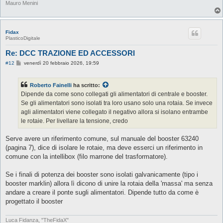
Mauro Menini
Fidax
PlasticoDigitale
Re: DCC TRAZIONE ED ACCESSORI
M
#12
venerdì 20 febbraio 2026, 19:59
e
s
s
Roberto Fainelli
ha scritto:
a
g
Dipende da come sono collegati gli alimentatori di centrale e booster.
g
Se gli alimentatori sono isolati tra loro usano solo una rotaia. Se invece
i
o
agli alimentatori viene collegato il negativo allora si isolano entrambe
le rotaie. Per livellare la tensione, credo
Serve avere un riferimento comune, sul manuale del booster 63240
(pagina 7), dice di isolare le rotaie, ma deve esserci un riferimento in
comune con la intellibox (filo marrone del trasformatore).
Se i finali di potenza dei booster sono isolati galvanicamente (tipo i
booster marklin) allora lì dicono di unire la rotaia della 'massa' ma senza
andare a creare il ponte sugli alimentatori. Dipende tutto da come è
progettato il booster
Luca Fidanza, "TheFidaX"