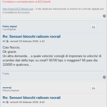
i
Fondatore e amministratore di DCCWorld
o
http://www.DCCWorld.com
- il sito dedicato interamente ai sistemi di controllo digitale per
il modellismo ferroviario.
Fabio digital
LocoDigitale
Re: Sensori blocchi railcom rocrail
M
#3
venerdì 20 febbraio 2026, 1:42
e
s
Ciao Nuccio,
s
Ok grazie.
a
g
Un altra domanda... a quale velocita' consigli di impostare la velocita' di
g
scambio dati della lnpc su rorail? 56700 bps o maggiore? Mi pare dia
i
o
115000 e qualcosa...
Fabio.
morenji
PlasticoDigitale
Re: Sensori blocchi railcom rocrail
M
#4
venerdì 20 febbraio 2026, 8:42
e