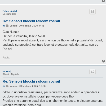
Fabio digital
LocoDigitale
Re: Sensori blocchi railcom rocrail
M
#6
venerdì 20 febbraio 2026, 9:41
e
s
Ciao Nuccio.
s
Ok per la velocita', lascio 57600.
a
g
Per l'opzione repot absent, sai che non ce l'ho io nella proprieta' di rocrail,
g
andando su proprietà centrale loconet e sottoscheda dettagli... non ce
i
o
l'ho sai..
Fabio.
morenji
PlasticoDigitale
Re: Sensori blocchi railcom rocrail
M
#7
venerdì 20 febbraio 2026, 10:36
e
s
oddio io ricordavo l'esistenza, per sicurezza sono andato a riprendere il
s
pc dove avevo installato rocrail per vedere dove l'ho.
a
g
Preciso che saranno quasi due anni che non lo tocco, è sicuramente una
g
vecchia versione, però c'era
i