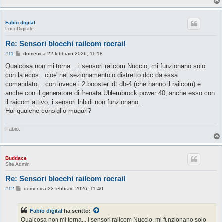
Fabio digital
LocoDigitale
Re: Sensori blocchi railcom rocrail
M
#11
domenica 22 febbraio 2026, 11:18
e
s
Qualcosa non mi torna... i sensori railcom Nuccio, mi funzionano solo
s
con la ecos.. cioe' nel sezionamento o distretto dcc da essa
a
g
comandato... con invece i 2 booster ldt db-4 (che hanno il railcom) e
g
anche con il generatore di frenata Uhlembrock power 40, anche esso con
i
o
il raicom attivo, i sensori lnbidi non funzionano..
Hai qualche consiglio magari?
Fabio.
Buddace
Site Admin
Re: Sensori blocchi railcom rocrail
M
#12
domenica 22 febbraio 2026, 11:40
e
s
s
Fabio digital
ha scritto:
a
g
Qualcosa non mi torna... i sensori railcom Nuccio, mi funzionano solo