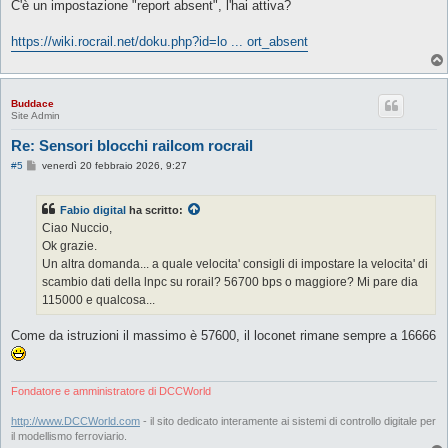
s
C'è un impostazione "report absent", l'hai attiva?
s
a
g
https://wiki.rocrail.net/doku.php?id=lo ... ort_absent
g
i
o
Buddace
Site Admin
Re: Sensori blocchi railcom rocrail
M
#5
venerdì 20 febbraio 2026, 9:27
e
s
s
Fabio digital
ha scritto:
a
g
Ciao Nuccio,
g
Ok grazie.
i
o
Un altra domanda... a quale velocita' consigli di impostare la velocita' di
scambio dati della lnpc su rorail? 56700 bps o maggiore? Mi pare dia
115000 e qualcosa...
Come da istruzioni il massimo è 57600, il loconet rimane sempre a 16666
Fondatore e amministratore di DCCWorld
http://www.DCCWorld.com
- il sito dedicato interamente ai sistemi di controllo digitale per
il modellismo ferroviario.