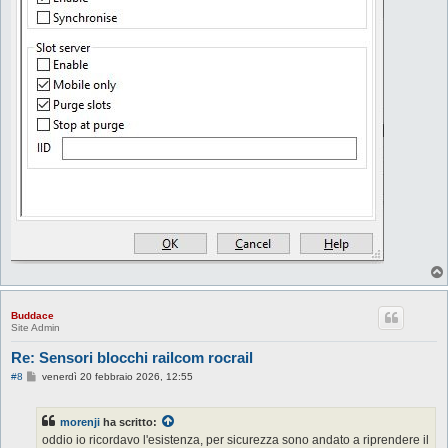
Buddace
Site Admin
Re: Sensori blocchi railcom rocrail
M
#8
venerdì 20 febbraio 2026, 12:55
e
s
s
morenji
ha scritto:
a
g
oddio io ricordavo l'esistenza, per sicurezza sono andato a riprendere il
g