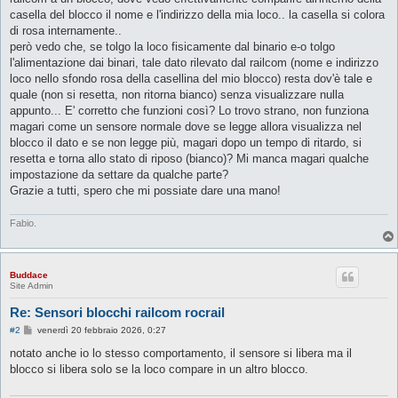
casella del blocco il nome e l'indirizzo della mia loco.. la casella si colora
di rosa internamente..
però vedo che, se tolgo la loco fisicamente dal binario e-o tolgo
l'alimentazione dai binari, tale dato rilevato dal railcom (nome e indirizzo
loco nello sfondo rosa della casellina del mio blocco) resta dov'è tale e
quale (non si resetta, non ritorna bianco) senza visualizzare nulla
appunto... E' corretto che funzioni così? Lo trovo strano, non funziona
magari come un sensore normale dove se legge allora visualizza nel
blocco il dato e se non legge più, magari dopo un tempo di ritardo, si
resetta e torna allo stato di riposo (bianco)? Mi manca magari qualche
impostazione da settare da qualche parte?
Grazie a tutti, spero che mi possiate dare una mano!
Fabio.
Buddace
Site Admin
Re: Sensori blocchi railcom rocrail
M
#2
venerdì 20 febbraio 2026, 0:27
e
s
notato anche io lo stesso comportamento, il sensore si libera ma il
s
blocco si libera solo se la loco compare in un altro blocco.
a
g
g