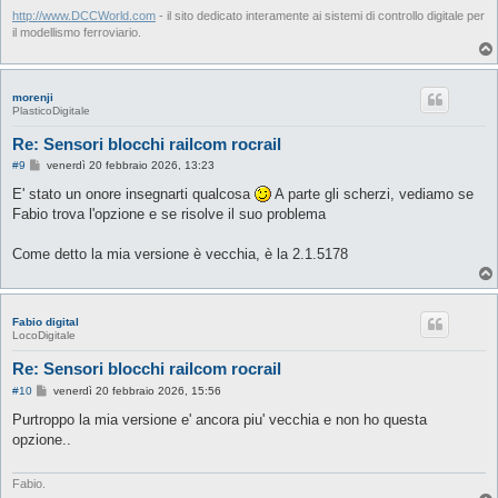
http://www.DCCWorld.com
- il sito dedicato interamente ai sistemi di controllo digitale per
il modellismo ferroviario.
morenji
PlasticoDigitale
Re: Sensori blocchi railcom rocrail
M
#9
venerdì 20 febbraio 2026, 13:23
e
s
E' stato un onore insegnarti qualcosa
A parte gli scherzi, vediamo se
s
Fabio trova l'opzione e se risolve il suo problema
a
g
g
Come detto la mia versione è vecchia, è la 2.1.5178
i
o
Fabio digital
LocoDigitale
Re: Sensori blocchi railcom rocrail
M
#10
venerdì 20 febbraio 2026, 15:56
e
s
Purtroppo la mia versione e' ancora piu' vecchia e non ho questa
s
opzione..
a
g
g
i
Fabio.
o