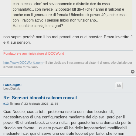
g
con la ecos.. cioe' nel sezionamento o distretto dcc da essa
i
o
comandato... con invece i 2 booster ldt db-4 (che hanno il railcom) e
anche con il generatore di frenata Uhlembrock power 40, anche esso
con il raicom attivo, i sensori lnbidi non funzionano..
Hai qualche consiglio magari?
non saprei perchè non li ho mai provati con quei booster. Prova invertire J
e K sui sensori.
Fondatore e amministratore di DCCWorld
http://www.DCCWorld.com
- il sito dedicato interamente ai sistemi di controllo digitale per
il modellismo ferroviario.
Fabio digital
LocoDigitale
Re: Sensori blocchi railcom rocrail
M
#13
lunedì 23 febbraio 2026, 11:55
e
s
Ciao Nuccio, ciao a tutti, problema risolto con i due booster ldt,
s
necessitavano di una configurazione mediante dei dip sw.. pero' per il
a
g
power 40 di uhlembrock ancora nulla.. per questo ho una domanda per te
g
Nuccio per favore... questo power 40 ha delle impostazioni modificabili
i
o
mediante lncv, quindi serve una centrale loconet per farlo, che io non