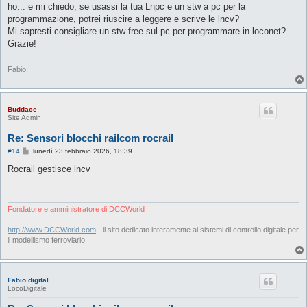
ho... e mi chiedo, se usassi la tua Lnpc e un stw a pc per la
programmazione, potrei riuscire a leggere e scrive le lncv?
Mi sapresti consigliare un stw free sul pc per programmare in loconet?
Grazie!
Fabio.
Buddace
Site Admin
Re: Sensori blocchi railcom rocrail
M
#14
lunedì 23 febbraio 2026, 18:39
e
s
Rocrail gestisce lncv
s
a
g
g
i
Fondatore e amministratore di DCCWorld
o
http://www.DCCWorld.com
- il sito dedicato interamente ai sistemi di controllo digitale per
il modellismo ferroviario.
Fabio digital
LocoDigitale