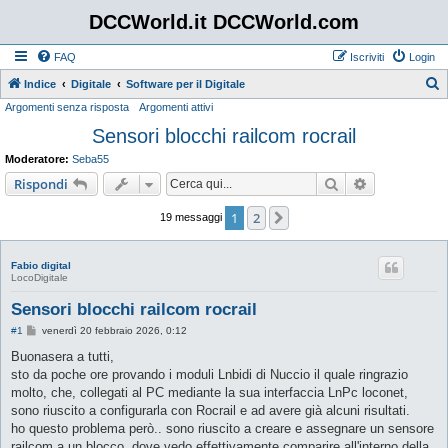
DCCWorld.it DCCWorld.com
FAQ
Iscriviti
Login
Indice
Digitale
Software per il Digitale
Argomenti senza risposta
Argomenti attivi
e
Sensori blocchi railcom rocrail
r
c
Moderatore:
Seba55
a
Cerca
Ricerca avan
Rispondi
1
2
Prossimo
19 messaggi
Fabio digital
LocoDigitale
Sensori blocchi railcom rocrail
M
#1
venerdì 20 febbraio 2026, 0:12
e
s
Buonasera a tutti,
s
sto da poche ore provando i moduli Lnbidi di Nuccio il quale ringrazio
a
g
molto, che, collegati al PC mediante la sua interfaccia LnPc loconet,
g
sono riuscito a configurarla con Rocrail e ad avere già alcuni risultati.
i
o
ho questo problema però.. sono riuscito a creare e assegnare un sensore
railcom a un blocco, dove vedo effettivamente comparire all'interno della