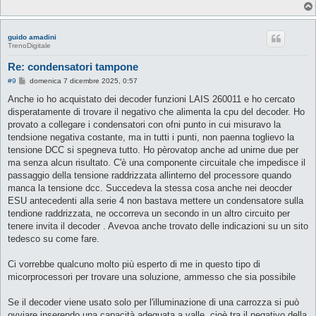
guido amadini
TrenoDigitale
Re: condensatori tampone
M
#9
domenica 7 dicembre 2025, 0:57
e
s
Anche io ho acquistato dei decoder funzioni LAIS 260011 e ho cercato
s
disperatamente di trovare il negativo che alimenta la cpu del decoder. Ho
a
g
provato a collegare i condensatori con ofni punto in cui misuravo la
g
tendsione negativa costante, ma in tutti i punti, non paenna toglievo la
i
o
tensione DCC si spegneva tutto. Ho pèrovatop anche ad unirne due per
ma senza alcun risultato. C'è una componente circuitale che impedisce il
passaggio della tensione raddrizzata allinterno del processore quando
manca la tensione dcc. Succedeva la stessa cosa anche nei deocder
ESU antecedenti alla serie 4 non bastava mettere un condensatore sulla
tendione raddrizzata, ne occorreva un secondo in un altro circuito per
tenere invita il decoder . Avevoa anche trovato delle indicazioni su un sito
tedesco su come fare.
Ci vorrebbe qualcuno molto più esperto di me in questo tipo di
micorprocessori per trovare una soluzione, ammesso che sia possibile
Se il decoder viene usato solo per l'illuminazione di una carrozza si può
ovviare inserendo una capacità adeguata a valle, cioè tra il negativo della