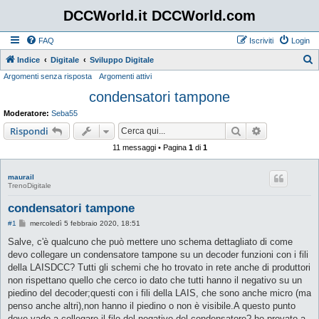
DCCWorld.it DCCWorld.com
FAQ
Iscriviti
Login
Indice
Digitale
Sviluppo Digitale
Argomenti senza risposta
Argomenti attivi
e
condensatori tampone
r
c
Moderatore:
Seba55
a
Cerca
Ricerca avan
Rispondi
11 messaggi • Pagina
1
di
1
maurail
TrenoDigitale
condensatori tampone
M
#1
mercoledì 5 febbraio 2020, 18:51
e
s
Salve, c'è qualcuno che può mettere uno schema dettagliato di come
s
devo collegare un condensatore tampone su un decoder funzioni con i fili
a
g
della LAISDCC? Tutti gli schemi che ho trovato in rete anche di produttori
g
non rispettano quello che cerco io dato che tutti hanno il negativo su un
i
o
piedino del decoder;questi con i fili della LAIS, che sono anche micro (ma
penso anche altri),non hanno il piedino o non è visibile.A questo punto
dove vado a collegare il filo del negativo del condensatore? ho provato a