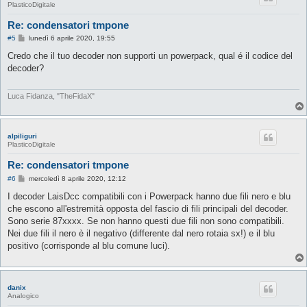
PlasticoDigitale
Re: condensatori tmpone
M
#5
lunedì 6 aprile 2020, 19:55
e
s
Credo che il tuo decoder non supporti un powerpack, qual é il codice del
s
decoder?
a
g
g
i
Luca Fidanza, "TheFidaX"
o
alpiliguri
PlasticoDigitale
Re: condensatori tmpone
M
#6
mercoledì 8 aprile 2020, 12:12
e
s
I decoder LaisDcc compatibili con i Powerpack hanno due fili nero e blu
s
che escono all'estremità opposta del fascio di fili principali del decoder.
a
g
Sono serie 87xxxx. Se non hanno questi due fili non sono compatibili.
g
Nei due fili il nero è il negativo (differente dal nero rotaia sx!) e il blu
i
o
positivo (corrisponde al blu comune luci).
danix
Analogico