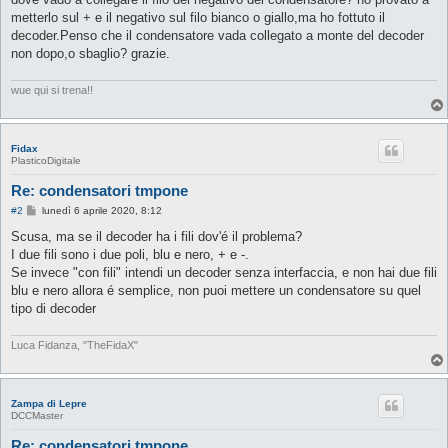
metterlo sul + e il negativo sul filo bianco o giallo,ma ho fottuto il
decoder.Penso che il condensatore vada collegato a monte del decoder
non dopo,o sbaglio? grazie.
wue qui si trena!!
Fidax
PlasticoDigitale
Re: condensatori tmpone
M
#2
lunedì 6 aprile 2020, 8:12
e
s
Scusa, ma se il decoder ha i fili dov'é il problema?
s
I due fili sono i due poli, blu e nero, + e -.
a
g
Se invece "con fili" intendi un decoder senza interfaccia, e non hai due fili
g
blu e nero allora é semplice, non puoi mettere un condensatore su quel
i
o
tipo di decoder
Luca Fidanza, "TheFidaX"
Zampa di Lepre
DCCMaster
Re: condensatori tmpone