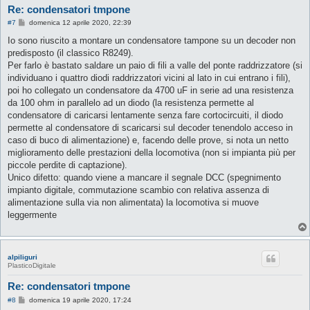
Re: condensatori tmpone
M
#7
domenica 12 aprile 2020, 22:39
e
s
Io sono riuscito a montare un condensatore tampone su un decoder non
s
predisposto (il classico R8249).
a
g
Per farlo è bastato saldare un paio di fili a valle del ponte raddrizzatore (si
g
individuano i quattro diodi raddrizzatori vicini al lato in cui entrano i fili),
i
o
poi ho collegato un condensatore da 4700 uF in serie ad una resistenza
da 100 ohm in parallelo ad un diodo (la resistenza permette al
condensatore di caricarsi lentamente senza fare cortocircuiti, il diodo
permette al condensatore di scaricarsi sul decoder tenendolo acceso in
caso di buco di alimentazione) e, facendo delle prove, si nota un netto
miglioramento delle prestazioni della locomotiva (non si impianta più per
piccole perdite di captazione).
Unico difetto: quando viene a mancare il segnale DCC (spegnimento
impianto digitale, commutazione scambio con relativa assenza di
alimentazione sulla via non alimentata) la locomotiva si muove
leggermente
alpiliguri
PlasticoDigitale
Re: condensatori tmpone
M
#8
domenica 19 aprile 2020, 17:24
e