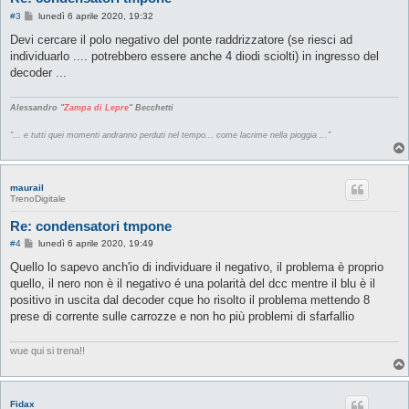
M
#3
lunedì 6 aprile 2020, 19:32
e
s
Devi cercare il polo negativo del ponte raddrizzatore (se riesci ad
s
individuarlo .... potrebbero essere anche 4 diodi sciolti) in ingresso del
a
g
decoder ...
g
i
o
Alessandro "
Zampa di Lepre
" Becchetti
"... e tutti quei momenti andranno perduti nel tempo... come lacrime nella pioggia ..."
maurail
TrenoDigitale
Re: condensatori tmpone
M
#4
lunedì 6 aprile 2020, 19:49
e
s
Quello lo sapevo anch'io di individuare il negativo, il problema è proprio
s
quello, il nero non è il negativo é una polarità del dcc mentre il blu è il
a
g
positivo in uscita dal decoder cque ho risolto il problema mettendo 8
g
prese di corrente sulle carrozze e non ho più problemi di sfarfallio
i
o
wue qui si trena!!
Fidax