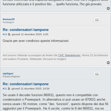
funziona utilizzata e il positivo blu ... quello funziona, l'ho già provato.
thomas29
Analogico
Re: condensatori tampone
M
#10
giovedì 11 dicembre 2025, 4:00
e
s
Grazie per aver condiviso queste informazioni.
s
a
g
g
i
Auf unserer Website oyostepper.de finden Sie
CNC Spindelmotor
, Nema 23 Schrittmotor
o
und weitere Produkte. Weltweiter Versand ist möglich.
alpiliguri
PlasticoDigitale
Re: condensatori tampone
M
#11
giovedì 11 dicembre 2025, 14:54
e
s
Se usate il decoder funzioni 860011, questo non è compatibile con
s
condensatori o Powerpack. In alternativa si può usare un 870021 anche
a
g
senza usare i fili motore, come "dec. funzioni", questo dispone dei due fili
g
aggiuntivi per il Powerpack. Ha 4 uscite, contro le 8 del 860011, ma se
i