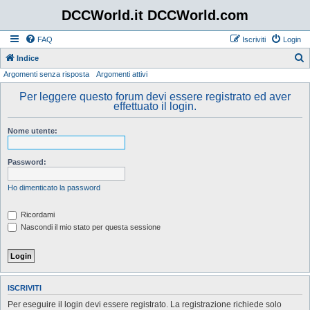
DCCWorld.it DCCWorld.com
FAQ
Iscriviti
Login
Indice
Argomenti senza risposta
Argomenti attivi
e
r
Per leggere questo forum devi essere registrato ed aver
effettuato il login.
c
a
Nome utente:
Password:
Ho dimenticato la password
Ricordami
Nascondi il mio stato per questa sessione
ISCRIVITI
Per eseguire il login devi essere registrato. La registrazione richiede solo