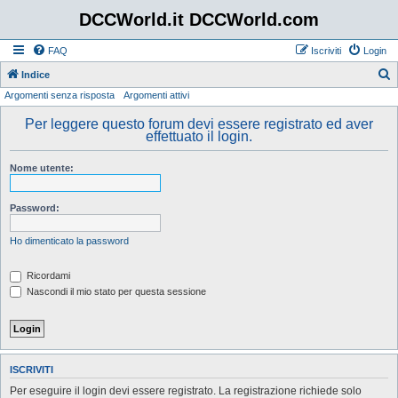
DCCWorld.it DCCWorld.com
FAQ
Iscriviti
Login
Indice
Argomenti senza risposta
Argomenti attivi
e
r
Per leggere questo forum devi essere registrato ed aver
effettuato il login.
c
a
Nome utente:
Password:
Ho dimenticato la password
Ricordami
Nascondi il mio stato per questa sessione
ISCRIVITI
Per eseguire il login devi essere registrato. La registrazione richiede solo