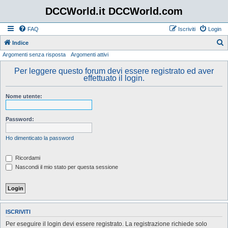
DCCWorld.it DCCWorld.com
FAQ
Iscriviti
Login
Indice
Argomenti senza risposta
Argomenti attivi
e
r
Per leggere questo forum devi essere registrato ed aver
effettuato il login.
c
a
Nome utente:
Password:
Ho dimenticato la password
Ricordami
Nascondi il mio stato per questa sessione
ISCRIVITI
Per eseguire il login devi essere registrato. La registrazione richiede solo