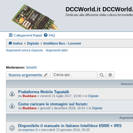
DCCWorld.it DCCWorld
Dedicato alla diffusione della cultura fermodellist
Collegamenti Rapidi
FAQ
Indice
Digitale
Intellibox Bus - Loconet
Argomenti senza risposta
Argomenti attivi
Moderatore:
Seba55
Cerca
Ricerca av
Nuovo argomento
Annunci
Piattaforma Mobile Tapatalk
da
Buddace
»
venerdì 21 luglio 2017, 10:00
» in
Digitale
Come caricare le immagini sul forum:
da
Buddace
»
giovedì 1 dicembre 2016, 16:41
» in
Digitale
Argoment
Disponibile il manuale in Italiano Intellibox 65000 + IRIS
da
express-3
»
mercoledì 13 gennaio 2016, 20:20