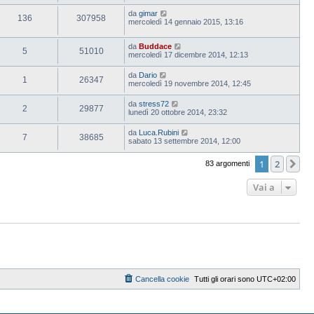
da
gimar
136
307958
mercoledì 14 gennaio 2015, 13:16
da
Buddace
5
51010
mercoledì 17 dicembre 2014, 12:13
da
Dario
1
26347
mercoledì 19 novembre 2014, 12:45
da
stress72
2
29877
lunedì 20 ottobre 2014, 23:32
da
Luca.Rubini
7
38685
sabato 13 settembre 2014, 12:00
1
2
Pr
83 argomenti
Vai a
Cancella cookie
Tutti gli orari sono
UTC+02:00