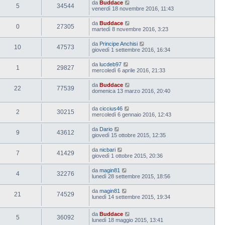
da
Buddace
5
34544
venerdì 18 novembre 2016, 11:43
da
Buddace
0
27305
martedì 8 novembre 2016, 3:23
da
Principe Anchisi
10
47573
giovedì 1 settembre 2016, 16:34
da
lucdeb97
1
29827
mercoledì 6 aprile 2016, 21:33
da
Buddace
22
77539
domenica 13 marzo 2016, 20:40
da
ciccius46
2
30215
mercoledì 6 gennaio 2016, 12:43
da
Dario
9
43612
giovedì 15 ottobre 2015, 12:35
da
nicbari
7
41429
giovedì 1 ottobre 2015, 20:36
da
magin81
4
32276
lunedì 28 settembre 2015, 18:56
da
magin81
21
74529
lunedì 14 settembre 2015, 19:34
da
Buddace
5
36092
lunedì 18 maggio 2015, 13:41