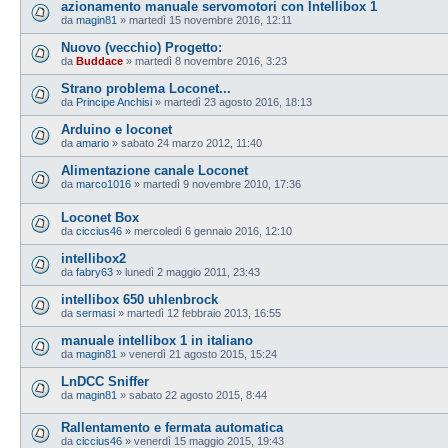
azionamento manuale servomotori con Intellibox 1
da
magin81
»
martedì 15 novembre 2016, 12:11
Nuovo (vecchio) Progetto:
da
Buddace
»
martedì 8 novembre 2016, 3:23
Strano problema Loconet...
da
Principe Anchisi
»
martedì 23 agosto 2016, 18:13
Arduino e loconet
da
amario
»
sabato 24 marzo 2012, 11:40
Alimentazione canale Loconet
da
marco1016
»
martedì 9 novembre 2010, 17:36
Loconet Box
da
ciccius46
»
mercoledì 6 gennaio 2016, 12:10
intellibox2
da
fabry63
»
lunedì 2 maggio 2011, 23:43
intellibox 650 uhlenbrock
da
sermasi
»
martedì 12 febbraio 2013, 16:55
manuale intellibox 1 in italiano
da
magin81
»
venerdì 21 agosto 2015, 15:24
LnDCC Sniffer
da
magin81
»
sabato 22 agosto 2015, 8:44
Rallentamento e fermata automatica
da
ciccius46
»
venerdì 15 maggio 2015, 19:43