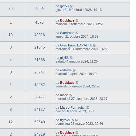
da
gigi53
28
30807
giovedì 19 febbraio 2026, 19:13
da
Buddace
1
4570
martedì 9 settembre 2025, 13:51
da
Sandrone
10
43816
lunedì 21 ottobre 2024, 18:32
da
Gian Paolo BARATTA
3
21645
mercoledì 11 settembre 2024, 16:36
da
gigi53
4
21568
sabato 4 maggio 2024, 11:25
da
rodrosa
0
28747
martedì 2 aprile 2024, 19:29
da
Buddace
1
15582
venerdì 5 gennaio 2024, 22:26
da
mario
2
28477
mercoledì 27 dicembre 2023, 23:17
da
Marco Fornaciari
3
24117
giovedì 6 aprile 2023, 0:27
da
tigro4915
12
52649
domenica 26 marzo 2023, 20:44
da
Buddace
2
24219
giovedì 16 giugno 2022, 9:58