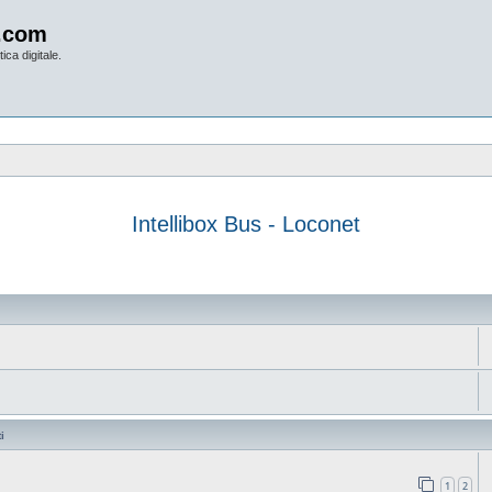
.com
ica digitale.
Intellibox Bus - Loconet
anzata
i
1
2