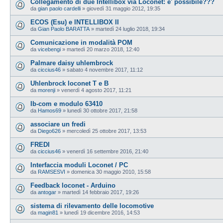
Collegamento di due Intellibox via Loconet: e' possibile???
da
gian paolo cardelli
»
giovedì 31 maggio 2012, 19:35
ECOS (Esu) e INTELLIBOX II
da
Gian Paolo BARATTA
»
martedì 24 luglio 2018, 19:34
Comunicazione in modalità POM
da
vicebengi
»
martedì 20 marzo 2018, 12:40
Palmare daisy uhlembrock
da
ciccius46
»
sabato 4 novembre 2017, 11:12
Uhlenbrock loconet T e B
da
morenji
»
venerdì 4 agosto 2017, 11:21
Ib-com e modulo 63410
da
Hamos69
»
lunedì 30 ottobre 2017, 21:58
associare un fredi
da
Diego626
»
mercoledì 25 ottobre 2017, 13:53
FREDI
da
ciccius46
»
venerdì 16 settembre 2016, 21:40
Interfaccia moduli Loconet / PC
da
RAMSESVI
»
domenica 30 maggio 2010, 15:58
Feedback loconet - Arduino
da
antogar
»
martedì 14 febbraio 2017, 19:26
sistema di rilevamento delle locomotive
da
magin81
»
lunedì 19 dicembre 2016, 14:53