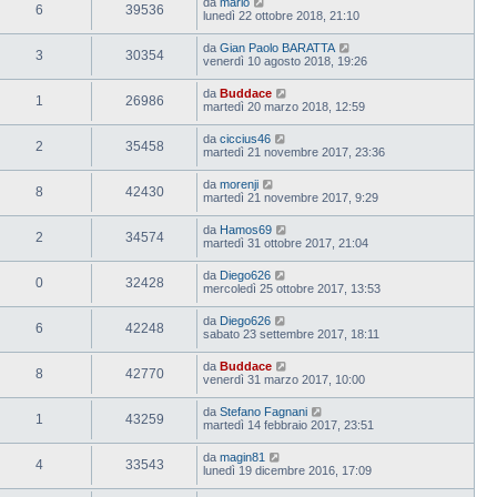
da
mario
6
39536
lunedì 22 ottobre 2018, 21:10
da
Gian Paolo BARATTA
3
30354
venerdì 10 agosto 2018, 19:26
da
Buddace
1
26986
martedì 20 marzo 2018, 12:59
da
ciccius46
2
35458
martedì 21 novembre 2017, 23:36
da
morenji
8
42430
martedì 21 novembre 2017, 9:29
da
Hamos69
2
34574
martedì 31 ottobre 2017, 21:04
da
Diego626
0
32428
mercoledì 25 ottobre 2017, 13:53
da
Diego626
6
42248
sabato 23 settembre 2017, 18:11
da
Buddace
8
42770
venerdì 31 marzo 2017, 10:00
da
Stefano Fagnani
1
43259
martedì 14 febbraio 2017, 23:51
da
magin81
4
33543
lunedì 19 dicembre 2016, 17:09