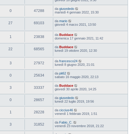
da
giusededo
0
47288
martedì 4 gennaio 2022, 15:30
da
mario
27
69103
giovedì 4 marzo 2021, 13:50
da
Buddace
1
23838
domenica 17 gennaio 2021, 11:42
da
Buddace
22
68565
lunedì 19 ottobre 2020, 12:30
da
francesco24
3
27972
lunedì 8 giugno 2020, 21:01
da
pit62
0
25634
sabato 16 maggio 2020, 22:13
da
Buddace
3
33337
giovedì 30 aprile 2020, 14:25
da
giusededo
0
28657
lunedì 22 luglio 2019, 19:56
da
ciccius46
1
28228
venerdì 1 febbraio 2019, 1:51
da
Fabio_C.
3
31852
venerdì 23 novembre 2018, 21:22