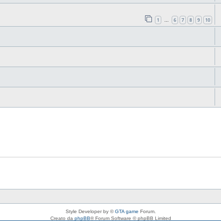
1
6
7
8
9
10
…
Style Developer by ©
GTA game
Forum.
Creato da
phpBB
® Forum Software © phpBB Limited