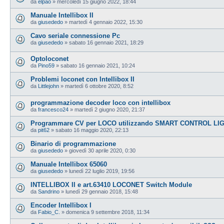
da
elpao
»
mercoledì 15 giugno 2022, 18:44
Manuale Intellibox II
da
giusededo
»
martedì 4 gennaio 2022, 15:30
Cavo seriale connessione Pc
da
giusededo
»
sabato 16 gennaio 2021, 18:29
Optoloconet
da
Pino59
»
sabato 16 gennaio 2021, 10:24
Problemi loconet con Intellibox II
da
Littlejohn
»
martedì 6 ottobre 2020, 8:52
programmazione decoder loco con intellibox
da
francesco24
»
martedì 2 giugno 2020, 21:37
Programmare CV per LOCO utilizzando SMART CONTROL LIG
da
pit62
»
sabato 16 maggio 2020, 22:13
Binario di programmazione
da
giusededo
»
giovedì 30 aprile 2020, 0:30
Manuale Intellibox 65060
da
giusededo
»
lunedì 22 luglio 2019, 19:56
INTELLIBOX II e art.63410 LOCONET Switch Module
da
Sandrino
»
lunedì 29 gennaio 2018, 15:48
Encoder Intellibox I
da
Fabio_C.
»
domenica 9 settembre 2018, 11:34