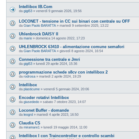
Intellibox IB.Com
da
gigi53
»
venerdì 9 gennaio 2026, 19:56
LOCONET - tensione in CC sui binari con centrale su OFF
da
Gian Paolo BARATTA
»
martedì 9 settembre 2025, 13:22
Uhlenbrock DAISY II
da
mario
»
domenica 14 agosto 2022, 17:23
UHLENBROCK 63410 - alimentazione comune semafori
da
Gian Paolo BARATTA
»
giovedì 8 agosto 2024, 16:54
Connessione tra centrale e Jmri
da
gigi53
»
lunedì 29 aprile 2024, 15:36
programmazione schede s8cv con intellibox 2
da
rodrosa
»
martedì 2 aprile 2024, 19:29
Intellibox
da
plasticume
»
venerdì 5 gennaio 2024, 20:06
Encoder rotativi Intellibox
da
giusededo
»
sabato 7 ottobre 2023, 14:07
Loconet Buffer - domande
da
leogrd
»
martedì 4 aprile 2023, 16:50
Claudia CS
da
miramare1
»
lunedì 19 maggio 2014, 11:00
Intellibox I con Traincontroller e controllo scambi