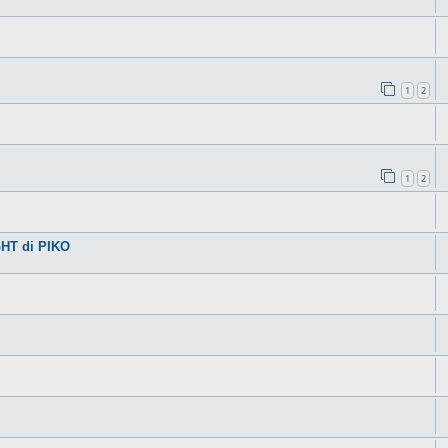
1
2
1
2
HT di PIKO