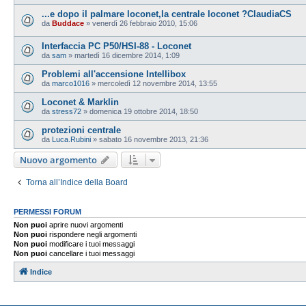
...e dopo il palmare loconet,la centrale loconet ?ClaudiaCS
da
Buddace
»
venerdì 26 febbraio 2010, 15:06
Interfaccia PC P50/HSI-88 - Loconet
da
sam
»
martedì 16 dicembre 2014, 1:09
Problemi all'accensione Intellibox
da
marco1016
»
mercoledì 12 novembre 2014, 13:55
Loconet & Marklin
da
stress72
»
domenica 19 ottobre 2014, 18:50
protezioni centrale
da
Luca.Rubini
»
sabato 16 novembre 2013, 21:36
Nuovo argomento
Torna all’Indice della Board
PERMESSI FORUM
Non puoi
aprire nuovi argomenti
Non puoi
rispondere negli argomenti
Non puoi
modificare i tuoi messaggi
Non puoi
cancellare i tuoi messaggi
Indice