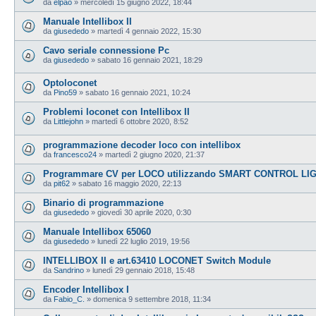
da
elpao
»
mercoledì 15 giugno 2022, 18:44
Manuale Intellibox II
da
giusededo
»
martedì 4 gennaio 2022, 15:30
Cavo seriale connessione Pc
da
giusededo
»
sabato 16 gennaio 2021, 18:29
Optoloconet
da
Pino59
»
sabato 16 gennaio 2021, 10:24
Problemi loconet con Intellibox II
da
Littlejohn
»
martedì 6 ottobre 2020, 8:52
programmazione decoder loco con intellibox
da
francesco24
»
martedì 2 giugno 2020, 21:37
Programmare CV per LOCO utilizzando SMART CONTROL LIG
da
pit62
»
sabato 16 maggio 2020, 22:13
Binario di programmazione
da
giusededo
»
giovedì 30 aprile 2020, 0:30
Manuale Intellibox 65060
da
giusededo
»
lunedì 22 luglio 2019, 19:56
INTELLIBOX II e art.63410 LOCONET Switch Module
da
Sandrino
»
lunedì 29 gennaio 2018, 15:48
Encoder Intellibox I
da
Fabio_C.
»
domenica 9 settembre 2018, 11:34