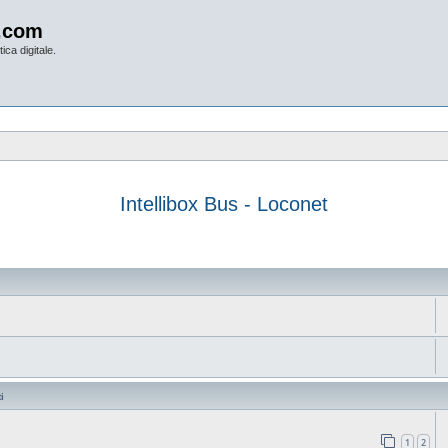
.com
ica digitale.
Intellibox Bus - Loconet
anzata
i
1
2