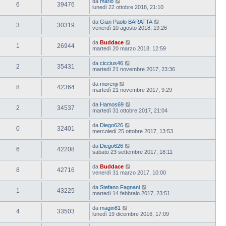
da
mario
6
39476
lunedì 22 ottobre 2018, 21:10
da
Gian Paolo BARATTA
3
30319
venerdì 10 agosto 2018, 19:26
da
Buddace
1
26944
martedì 20 marzo 2018, 12:59
da
ciccius46
2
35431
martedì 21 novembre 2017, 23:36
da
morenji
8
42364
martedì 21 novembre 2017, 9:29
da
Hamos69
2
34537
martedì 31 ottobre 2017, 21:04
da
Diego626
0
32401
mercoledì 25 ottobre 2017, 13:53
da
Diego626
6
42208
sabato 23 settembre 2017, 18:11
da
Buddace
8
42716
venerdì 31 marzo 2017, 10:00
da
Stefano Fagnani
1
43225
martedì 14 febbraio 2017, 23:51
da
magin81
4
33503
lunedì 19 dicembre 2016, 17:09