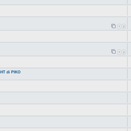
1
2
1
2
HT di PIKO