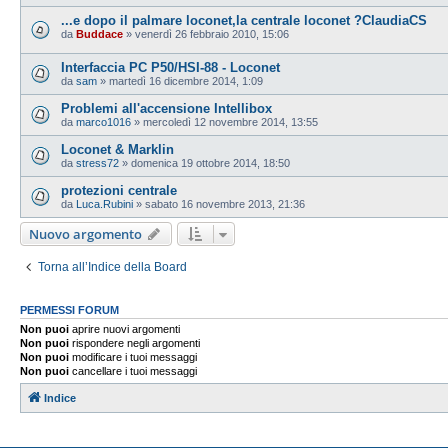
...e dopo il palmare loconet,la centrale loconet ?ClaudiaCS
da
Buddace
»
venerdì 26 febbraio 2010, 15:06
Interfaccia PC P50/HSI-88 - Loconet
da
sam
»
martedì 16 dicembre 2014, 1:09
Problemi all'accensione Intellibox
da
marco1016
»
mercoledì 12 novembre 2014, 13:55
Loconet & Marklin
da
stress72
»
domenica 19 ottobre 2014, 18:50
protezioni centrale
da
Luca.Rubini
»
sabato 16 novembre 2013, 21:36
Nuovo argomento
Torna all’Indice della Board
PERMESSI FORUM
Non puoi
aprire nuovi argomenti
Non puoi
rispondere negli argomenti
Non puoi
modificare i tuoi messaggi
Non puoi
cancellare i tuoi messaggi
Indice