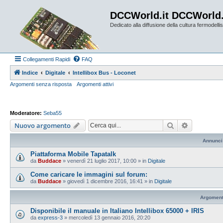
DCCWorld.it DCCWorld
Dedicato alla diffusione della cultura fermodellist
Collegamenti Rapidi
FAQ
Indice
Digitale
Intellibox Bus - Loconet
Argomenti senza risposta
Argomenti attivi
Moderatore:
Seba55
Cerca
Ricerca av
Nuovo argomento
Annunci
Piattaforma Mobile Tapatalk
da
Buddace
»
venerdì 21 luglio 2017, 10:00
» in
Digitale
Come caricare le immagini sul forum:
da
Buddace
»
giovedì 1 dicembre 2016, 16:41
» in
Digitale
Argoment
Disponibile il manuale in Italiano Intellibox 65000 + IRIS
da
express-3
»
mercoledì 13 gennaio 2016, 20:20