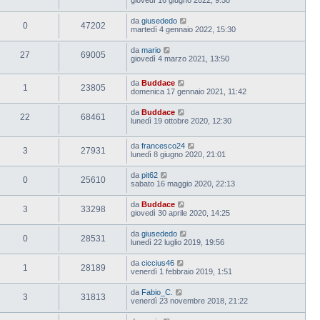
da
giusededo
0
47202
martedì 4 gennaio 2022, 15:30
da
mario
27
69005
giovedì 4 marzo 2021, 13:50
da
Buddace
1
23805
domenica 17 gennaio 2021, 11:42
da
Buddace
22
68461
lunedì 19 ottobre 2020, 12:30
da
francesco24
3
27931
lunedì 8 giugno 2020, 21:01
da
pit62
0
25610
sabato 16 maggio 2020, 22:13
da
Buddace
3
33298
giovedì 30 aprile 2020, 14:25
da
giusededo
0
28531
lunedì 22 luglio 2019, 19:56
da
ciccius46
1
28189
venerdì 1 febbraio 2019, 1:51
da
Fabio_C.
3
31813
venerdì 23 novembre 2018, 21:22