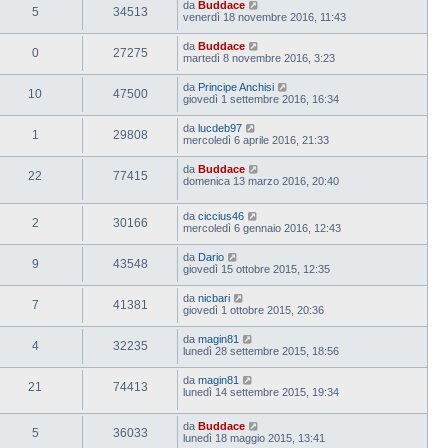
da
Buddace
5
34513
venerdì 18 novembre 2016, 11:43
da
Buddace
0
27275
martedì 8 novembre 2016, 3:23
da
Principe Anchisi
10
47500
giovedì 1 settembre 2016, 16:34
da
lucdeb97
1
29808
mercoledì 6 aprile 2016, 21:33
da
Buddace
22
77415
domenica 13 marzo 2016, 20:40
da
ciccius46
2
30166
mercoledì 6 gennaio 2016, 12:43
da
Dario
9
43548
giovedì 15 ottobre 2015, 12:35
da
nicbari
7
41381
giovedì 1 ottobre 2015, 20:36
da
magin81
4
32235
lunedì 28 settembre 2015, 18:56
da
magin81
21
74413
lunedì 14 settembre 2015, 19:34
da
Buddace
5
36033
lunedì 18 maggio 2015, 13:41