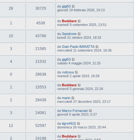
da
gigi53
28
30725
giovedì 19 febbraio 2026, 19:13
da
Buddace
1
4539
martedì 9 settembre 2025, 13:51
da
Sandrone
10
43766
lunedì 21 ottobre 2024, 18:32
da
Gian Paolo BARATTA
3
21585
mercoledì 11 settembre 2024, 16:36
da
gigi53
4
21532
sabato 4 maggio 2024, 11:25
da
rodrosa
0
28638
martedì 2 aprile 2024, 19:29
da
Buddace
1
15553
venerdì 5 gennaio 2024, 22:26
da
mario
2
28438
mercoledì 27 dicembre 2023, 23:17
da
Marco Fornaciari
3
24081
giovedì 6 aprile 2023, 0:27
da
tigro4915
12
52597
domenica 26 marzo 2023, 20:44
da
Buddace
2
24199
giovedì 16 giugno 2022, 9:58