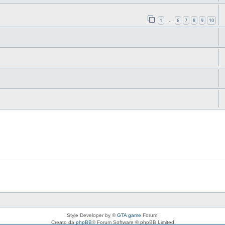
1
6
7
8
9
10
…
Style Developer by ©
GTA game
Forum.
Creato da
phpBB
® Forum Software © phpBB Limited