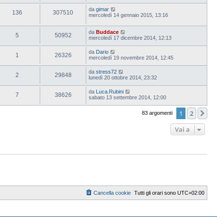
da
gimar
136
307510
mercoledì 14 gennaio 2015, 13:16
da
Buddace
5
50952
mercoledì 17 dicembre 2014, 12:13
da
Dario
1
26326
mercoledì 19 novembre 2014, 12:45
da
stress72
2
29848
lunedì 20 ottobre 2014, 23:32
da
Luca.Rubini
7
38626
sabato 13 settembre 2014, 12:00
1
2
Pr
83 argomenti
Vai a
Cancella cookie
Tutti gli orari sono
UTC+02:00