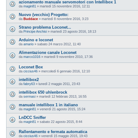
azionamento manuale servomotori con Intellibox 1
da
magin81
»
martedì 15 novembre 2016, 12:11
Nuovo (vecchio) Progetto:
da
Buddace
»
martedì 8 novembre 2016, 3:23
Strano problema Loconet...
da
Principe Anchisi
»
martedì 23 agosto 2016, 18:13
Arduino e loconet
da
amario
»
sabato 24 marzo 2012, 11:40
Alimentazione canale Loconet
da
marco1016
»
martedì 9 novembre 2010, 17:36
Loconet Box
da
ciccius46
»
mercoledì 6 gennaio 2016, 12:10
intellibox2
da
fabry63
»
lunedì 2 maggio 2011, 23:43
intellibox 650 uhlenbrock
da
sermasi
»
martedì 12 febbraio 2013, 16:55
manuale intellibox 1 in italiano
da
magin81
»
venerdì 21 agosto 2015, 15:24
LnDCC Sniffer
da
magin81
»
sabato 22 agosto 2015, 8:44
Rallentamento e fermata automatica
da
ciccius46
»
venerdì 15 maggio 2015, 19:43