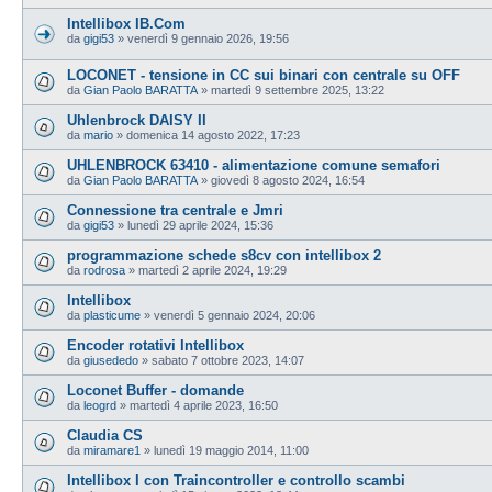
Intellibox IB.Com
da
gigi53
»
venerdì 9 gennaio 2026, 19:56
LOCONET - tensione in CC sui binari con centrale su OFF
da
Gian Paolo BARATTA
»
martedì 9 settembre 2025, 13:22
Uhlenbrock DAISY II
da
mario
»
domenica 14 agosto 2022, 17:23
UHLENBROCK 63410 - alimentazione comune semafori
da
Gian Paolo BARATTA
»
giovedì 8 agosto 2024, 16:54
Connessione tra centrale e Jmri
da
gigi53
»
lunedì 29 aprile 2024, 15:36
programmazione schede s8cv con intellibox 2
da
rodrosa
»
martedì 2 aprile 2024, 19:29
Intellibox
da
plasticume
»
venerdì 5 gennaio 2024, 20:06
Encoder rotativi Intellibox
da
giusededo
»
sabato 7 ottobre 2023, 14:07
Loconet Buffer - domande
da
leogrd
»
martedì 4 aprile 2023, 16:50
Claudia CS
da
miramare1
»
lunedì 19 maggio 2014, 11:00
Intellibox I con Traincontroller e controllo scambi