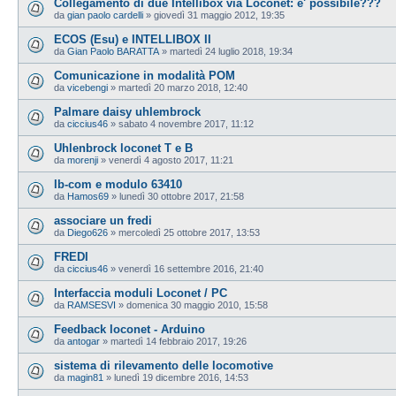
Collegamento di due Intellibox via Loconet: e' possibile???
da
gian paolo cardelli
»
giovedì 31 maggio 2012, 19:35
ECOS (Esu) e INTELLIBOX II
da
Gian Paolo BARATTA
»
martedì 24 luglio 2018, 19:34
Comunicazione in modalità POM
da
vicebengi
»
martedì 20 marzo 2018, 12:40
Palmare daisy uhlembrock
da
ciccius46
»
sabato 4 novembre 2017, 11:12
Uhlenbrock loconet T e B
da
morenji
»
venerdì 4 agosto 2017, 11:21
Ib-com e modulo 63410
da
Hamos69
»
lunedì 30 ottobre 2017, 21:58
associare un fredi
da
Diego626
»
mercoledì 25 ottobre 2017, 13:53
FREDI
da
ciccius46
»
venerdì 16 settembre 2016, 21:40
Interfaccia moduli Loconet / PC
da
RAMSESVI
»
domenica 30 maggio 2010, 15:58
Feedback loconet - Arduino
da
antogar
»
martedì 14 febbraio 2017, 19:26
sistema di rilevamento delle locomotive
da
magin81
»
lunedì 19 dicembre 2016, 14:53