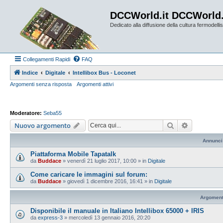
DCCWorld.it DCCWorld
Dedicato alla diffusione della cultura fermodellist
Collegamenti Rapidi
FAQ
Indice
Digitale
Intellibox Bus - Loconet
Argomenti senza risposta
Argomenti attivi
Moderatore:
Seba55
Cerca
Ricerca av
Nuovo argomento
Annunci
Piattaforma Mobile Tapatalk
da
Buddace
»
venerdì 21 luglio 2017, 10:00
» in
Digitale
Come caricare le immagini sul forum:
da
Buddace
»
giovedì 1 dicembre 2016, 16:41
» in
Digitale
Argoment
Disponibile il manuale in Italiano Intellibox 65000 + IRIS
da
express-3
»
mercoledì 13 gennaio 2016, 20:20