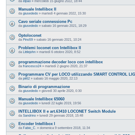
da
elpao
»
mercoledì 15 giugno 2022, 18:44
Manuale Intellibox II
da
giusededo
»
martedì 4 gennaio 2022, 15:30
Cavo seriale connessione Pc
da
giusededo
»
sabato 16 gennaio 2021, 18:29
Optoloconet
da
Pino59
»
sabato 16 gennaio 2021, 10:24
Problemi loconet con Intellibox II
da
Littlejohn
»
martedì 6 ottobre 2020, 8:52
programmazione decoder loco con intellibox
da
francesco24
»
martedì 2 giugno 2020, 21:37
Programmare CV per LOCO utilizzando SMART CONTROL LIG
da
pit62
»
sabato 16 maggio 2020, 22:13
Binario di programmazione
da
giusededo
»
giovedì 30 aprile 2020, 0:30
Manuale Intellibox 65060
da
giusededo
»
lunedì 22 luglio 2019, 19:56
INTELLIBOX II e art.63410 LOCONET Switch Module
da
Sandrino
»
lunedì 29 gennaio 2018, 15:48
Encoder Intellibox I
da
Fabio_C.
»
domenica 9 settembre 2018, 11:34