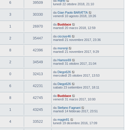
da
mario
6
39509
lunedì 22 ottobre 2018, 21:10
da
Gian Paolo BARATTA
3
30330
venerdì 10 agosto 2018, 19:26
da
Buddace
1
26970
martedì 20 marzo 2018, 12:59
da
ciccius46
2
35447
martedì 21 novembre 2017, 23:36
da
morenji
8
42396
martedì 21 novembre 2017, 9:29
da
Hamos69
2
34549
martedì 31 ottobre 2017, 21:04
da
Diego626
0
32413
mercoledì 25 ottobre 2017, 13:53
da
Diego626
6
42231
sabato 23 settembre 2017, 18:11
da
Buddace
8
42745
venerdì 31 marzo 2017, 10:00
da
Stefano Fagnani
1
43245
martedì 14 febbraio 2017, 23:51
da
magin81
4
33522
lunedì 19 dicembre 2016, 17:09