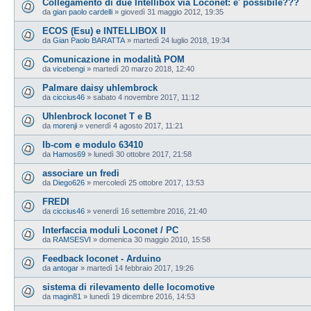
Collegamento di due Intellibox via Loconet: e' possibile???
da
gian paolo cardelli
»
giovedì 31 maggio 2012, 19:35
ECOS (Esu) e INTELLIBOX II
da
Gian Paolo BARATTA
»
martedì 24 luglio 2018, 19:34
Comunicazione in modalità POM
da
vicebengi
»
martedì 20 marzo 2018, 12:40
Palmare daisy uhlembrock
da
ciccius46
»
sabato 4 novembre 2017, 11:12
Uhlenbrock loconet T e B
da
morenji
»
venerdì 4 agosto 2017, 11:21
Ib-com e modulo 63410
da
Hamos69
»
lunedì 30 ottobre 2017, 21:58
associare un fredi
da
Diego626
»
mercoledì 25 ottobre 2017, 13:53
FREDI
da
ciccius46
»
venerdì 16 settembre 2016, 21:40
Interfaccia moduli Loconet / PC
da
RAMSESVI
»
domenica 30 maggio 2010, 15:58
Feedback loconet - Arduino
da
antogar
»
martedì 14 febbraio 2017, 19:26
sistema di rilevamento delle locomotive
da
magin81
»
lunedì 19 dicembre 2016, 14:53