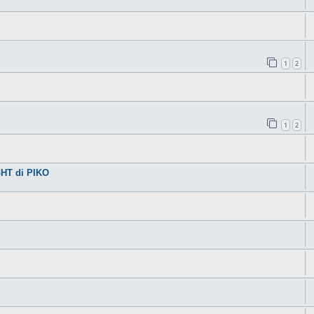
1
2
1
2
HT di PIKO