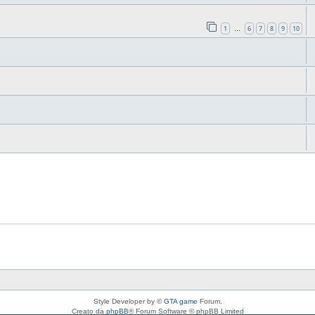
1
6
7
8
9
10
…
Style Developer by ©
GTA game
Forum.
Creato da
phpBB
® Forum Software © phpBB Limited