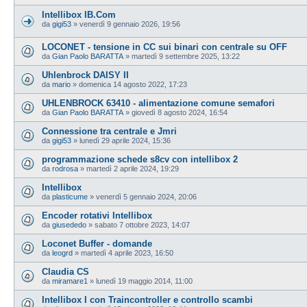
Intellibox IB.Com
da
gigi53
»
venerdì 9 gennaio 2026, 19:56
LOCONET - tensione in CC sui binari con centrale su OFF
da
Gian Paolo BARATTA
»
martedì 9 settembre 2025, 13:22
Uhlenbrock DAISY II
da
mario
»
domenica 14 agosto 2022, 17:23
UHLENBROCK 63410 - alimentazione comune semafori
da
Gian Paolo BARATTA
»
giovedì 8 agosto 2024, 16:54
Connessione tra centrale e Jmri
da
gigi53
»
lunedì 29 aprile 2024, 15:36
programmazione schede s8cv con intellibox 2
da
rodrosa
»
martedì 2 aprile 2024, 19:29
Intellibox
da
plasticume
»
venerdì 5 gennaio 2024, 20:06
Encoder rotativi Intellibox
da
giusededo
»
sabato 7 ottobre 2023, 14:07
Loconet Buffer - domande
da
leogrd
»
martedì 4 aprile 2023, 16:50
Claudia CS
da
miramare1
»
lunedì 19 maggio 2014, 11:00
Intellibox I con Traincontroller e controllo scambi