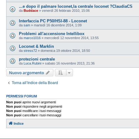
...e dopo il palmare loconet,la centrale loconet ?ClaudiaCS
da
Buddace
»
venerdì 26 febbraio 2010, 15:06
Interfaccia PC P50/HSI-88 - Loconet
da
sam
»
martedì 16 dicembre 2014, 1:09
Problemi all'accensione Intellibox
da
marco1016
»
mercoledì 12 novembre 2014, 13:55
Loconet & Marklin
da
stress72
»
domenica 19 ottobre 2014, 18:50
protezioni centrale
da
Luca.Rubini
»
sabato 16 novembre 2013, 21:36
Nuovo argomento
Torna all’Indice della Board
PERMESSI FORUM
Non puoi
aprire nuovi argomenti
Non puoi
rispondere negli argomenti
Non puoi
modificare i tuoi messaggi
Non puoi
cancellare i tuoi messaggi
Indice