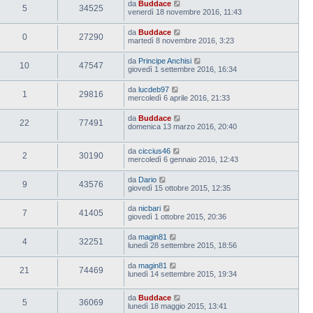
da
Buddace
5
34525
venerdì 18 novembre 2016, 11:43
da
Buddace
0
27290
martedì 8 novembre 2016, 3:23
da
Principe Anchisi
10
47547
giovedì 1 settembre 2016, 16:34
da
lucdeb97
1
29816
mercoledì 6 aprile 2016, 21:33
da
Buddace
22
77491
domenica 13 marzo 2016, 20:40
da
ciccius46
2
30190
mercoledì 6 gennaio 2016, 12:43
da
Dario
9
43576
giovedì 15 ottobre 2015, 12:35
da
nicbari
7
41405
giovedì 1 ottobre 2015, 20:36
da
magin81
4
32251
lunedì 28 settembre 2015, 18:56
da
magin81
21
74469
lunedì 14 settembre 2015, 19:34
da
Buddace
5
36069
lunedì 18 maggio 2015, 13:41