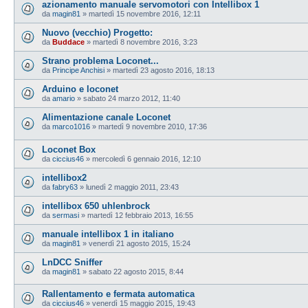
azionamento manuale servomotori con Intellibox 1
da
magin81
»
martedì 15 novembre 2016, 12:11
Nuovo (vecchio) Progetto:
da
Buddace
»
martedì 8 novembre 2016, 3:23
Strano problema Loconet...
da
Principe Anchisi
»
martedì 23 agosto 2016, 18:13
Arduino e loconet
da
amario
»
sabato 24 marzo 2012, 11:40
Alimentazione canale Loconet
da
marco1016
»
martedì 9 novembre 2010, 17:36
Loconet Box
da
ciccius46
»
mercoledì 6 gennaio 2016, 12:10
intellibox2
da
fabry63
»
lunedì 2 maggio 2011, 23:43
intellibox 650 uhlenbrock
da
sermasi
»
martedì 12 febbraio 2013, 16:55
manuale intellibox 1 in italiano
da
magin81
»
venerdì 21 agosto 2015, 15:24
LnDCC Sniffer
da
magin81
»
sabato 22 agosto 2015, 8:44
Rallentamento e fermata automatica
da
ciccius46
»
venerdì 15 maggio 2015, 19:43