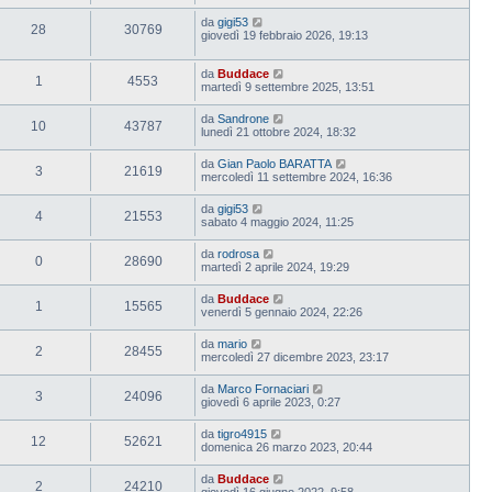
da
gigi53
28
30769
giovedì 19 febbraio 2026, 19:13
da
Buddace
1
4553
martedì 9 settembre 2025, 13:51
da
Sandrone
10
43787
lunedì 21 ottobre 2024, 18:32
da
Gian Paolo BARATTA
3
21619
mercoledì 11 settembre 2024, 16:36
da
gigi53
4
21553
sabato 4 maggio 2024, 11:25
da
rodrosa
0
28690
martedì 2 aprile 2024, 19:29
da
Buddace
1
15565
venerdì 5 gennaio 2024, 22:26
da
mario
2
28455
mercoledì 27 dicembre 2023, 23:17
da
Marco Fornaciari
3
24096
giovedì 6 aprile 2023, 0:27
da
tigro4915
12
52621
domenica 26 marzo 2023, 20:44
da
Buddace
2
24210
giovedì 16 giugno 2022, 9:58