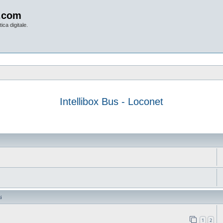
.com
ica digitale.
Intellibox Bus - Loconet
anzata
i
1
2