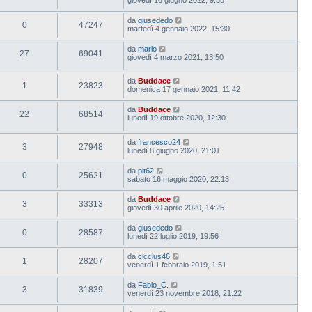
da
giusededo
0
47247
martedì 4 gennaio 2022, 15:30
da
mario
27
69041
giovedì 4 marzo 2021, 13:50
da
Buddace
1
23823
domenica 17 gennaio 2021, 11:42
da
Buddace
22
68514
lunedì 19 ottobre 2020, 12:30
da
francesco24
3
27948
lunedì 8 giugno 2020, 21:01
da
pit62
0
25621
sabato 16 maggio 2020, 22:13
da
Buddace
3
33313
giovedì 30 aprile 2020, 14:25
da
giusededo
0
28587
lunedì 22 luglio 2019, 19:56
da
ciccius46
1
28207
venerdì 1 febbraio 2019, 1:51
da
Fabio_C.
3
31839
venerdì 23 novembre 2018, 21:22