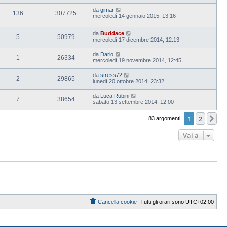
da
gimar
136
307725
mercoledì 14 gennaio 2015, 13:16
da
Buddace
5
50979
mercoledì 17 dicembre 2014, 12:13
da
Dario
1
26334
mercoledì 19 novembre 2014, 12:45
da
stress72
2
29865
lunedì 20 ottobre 2014, 23:32
da
Luca.Rubini
7
38654
sabato 13 settembre 2014, 12:00
1
2
Pr
83 argomenti
Vai a
Cancella cookie
Tutti gli orari sono
UTC+02:00