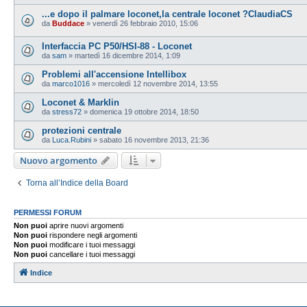
...e dopo il palmare loconet,la centrale loconet ?ClaudiaCS
da
Buddace
»
venerdì 26 febbraio 2010, 15:06
Interfaccia PC P50/HSI-88 - Loconet
da
sam
»
martedì 16 dicembre 2014, 1:09
Problemi all'accensione Intellibox
da
marco1016
»
mercoledì 12 novembre 2014, 13:55
Loconet & Marklin
da
stress72
»
domenica 19 ottobre 2014, 18:50
protezioni centrale
da
Luca.Rubini
»
sabato 16 novembre 2013, 21:36
Nuovo argomento
Torna all’Indice della Board
PERMESSI FORUM
Non puoi
aprire nuovi argomenti
Non puoi
rispondere negli argomenti
Non puoi
modificare i tuoi messaggi
Non puoi
cancellare i tuoi messaggi
Indice