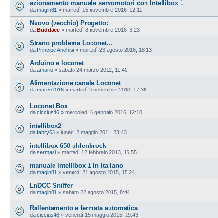
azionamento manuale servomotori con Intellibox 1
da
magin81
»
martedì 15 novembre 2016, 12:11
Nuovo (vecchio) Progetto:
da
Buddace
»
martedì 8 novembre 2016, 3:23
Strano problema Loconet...
da
Principe Anchisi
»
martedì 23 agosto 2016, 18:13
Arduino e loconet
da
amario
»
sabato 24 marzo 2012, 11:40
Alimentazione canale Loconet
da
marco1016
»
martedì 9 novembre 2010, 17:36
Loconet Box
da
ciccius46
»
mercoledì 6 gennaio 2016, 12:10
intellibox2
da
fabry63
»
lunedì 2 maggio 2011, 23:43
intellibox 650 uhlenbrock
da
sermasi
»
martedì 12 febbraio 2013, 16:55
manuale intellibox 1 in italiano
da
magin81
»
venerdì 21 agosto 2015, 15:24
LnDCC Sniffer
da
magin81
»
sabato 22 agosto 2015, 8:44
Rallentamento e fermata automatica
da
ciccius46
»
venerdì 15 maggio 2015, 19:43