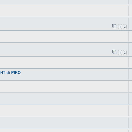
1
2
1
2
HT di PIKO