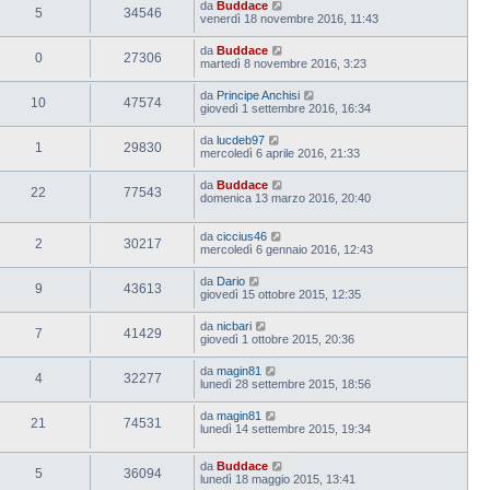
da
Buddace
5
34546
venerdì 18 novembre 2016, 11:43
da
Buddace
0
27306
martedì 8 novembre 2016, 3:23
da
Principe Anchisi
10
47574
giovedì 1 settembre 2016, 16:34
da
lucdeb97
1
29830
mercoledì 6 aprile 2016, 21:33
da
Buddace
22
77543
domenica 13 marzo 2016, 20:40
da
ciccius46
2
30217
mercoledì 6 gennaio 2016, 12:43
da
Dario
9
43613
giovedì 15 ottobre 2015, 12:35
da
nicbari
7
41429
giovedì 1 ottobre 2015, 20:36
da
magin81
4
32277
lunedì 28 settembre 2015, 18:56
da
magin81
21
74531
lunedì 14 settembre 2015, 19:34
da
Buddace
5
36094
lunedì 18 maggio 2015, 13:41