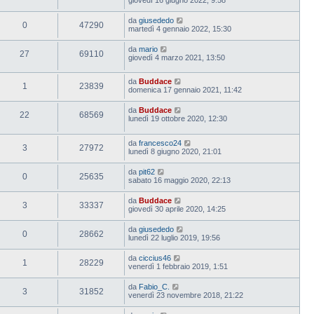
da
giusededo
0
47290
martedì 4 gennaio 2022, 15:30
da
mario
27
69110
giovedì 4 marzo 2021, 13:50
da
Buddace
1
23839
domenica 17 gennaio 2021, 11:42
da
Buddace
22
68569
lunedì 19 ottobre 2020, 12:30
da
francesco24
3
27972
lunedì 8 giugno 2020, 21:01
da
pit62
0
25635
sabato 16 maggio 2020, 22:13
da
Buddace
3
33337
giovedì 30 aprile 2020, 14:25
da
giusededo
0
28662
lunedì 22 luglio 2019, 19:56
da
ciccius46
1
28229
venerdì 1 febbraio 2019, 1:51
da
Fabio_C.
3
31852
venerdì 23 novembre 2018, 21:22