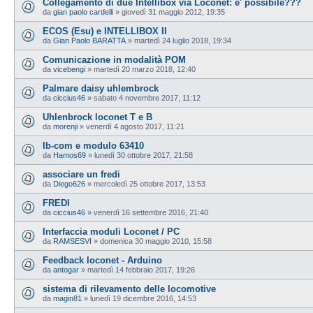
Collegamento di due Intellibox via Loconet: e' possibile???
da
gian paolo cardelli
»
giovedì 31 maggio 2012, 19:35
ECOS (Esu) e INTELLIBOX II
da
Gian Paolo BARATTA
»
martedì 24 luglio 2018, 19:34
Comunicazione in modalità POM
da
vicebengi
»
martedì 20 marzo 2018, 12:40
Palmare daisy uhlembrock
da
ciccius46
»
sabato 4 novembre 2017, 11:12
Uhlenbrock loconet T e B
da
morenji
»
venerdì 4 agosto 2017, 11:21
Ib-com e modulo 63410
da
Hamos69
»
lunedì 30 ottobre 2017, 21:58
associare un fredi
da
Diego626
»
mercoledì 25 ottobre 2017, 13:53
FREDI
da
ciccius46
»
venerdì 16 settembre 2016, 21:40
Interfaccia moduli Loconet / PC
da
RAMSESVI
»
domenica 30 maggio 2010, 15:58
Feedback loconet - Arduino
da
antogar
»
martedì 14 febbraio 2017, 19:26
sistema di rilevamento delle locomotive
da
magin81
»
lunedì 19 dicembre 2016, 14:53