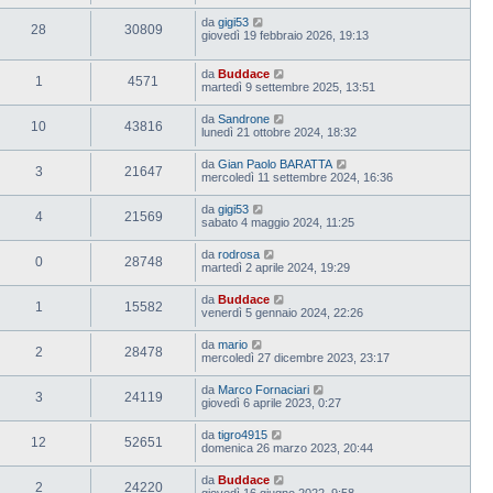
da
gigi53
28
30809
giovedì 19 febbraio 2026, 19:13
da
Buddace
1
4571
martedì 9 settembre 2025, 13:51
da
Sandrone
10
43816
lunedì 21 ottobre 2024, 18:32
da
Gian Paolo BARATTA
3
21647
mercoledì 11 settembre 2024, 16:36
da
gigi53
4
21569
sabato 4 maggio 2024, 11:25
da
rodrosa
0
28748
martedì 2 aprile 2024, 19:29
da
Buddace
1
15582
venerdì 5 gennaio 2024, 22:26
da
mario
2
28478
mercoledì 27 dicembre 2023, 23:17
da
Marco Fornaciari
3
24119
giovedì 6 aprile 2023, 0:27
da
tigro4915
12
52651
domenica 26 marzo 2023, 20:44
da
Buddace
2
24220
giovedì 16 giugno 2022, 9:58