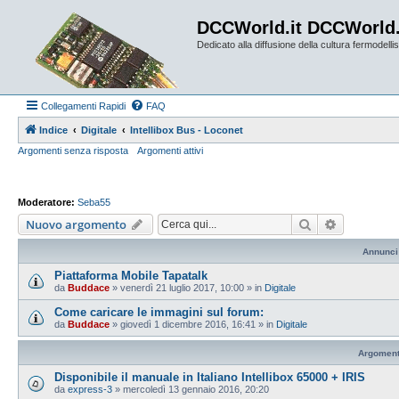
DCCWorld.it DCCWorld
Dedicato alla diffusione della cultura fermodellist
Collegamenti Rapidi
FAQ
Indice
Digitale
Intellibox Bus - Loconet
Argomenti senza risposta
Argomenti attivi
Moderatore:
Seba55
Cerca
Ricerca av
Nuovo argomento
Annunci
Piattaforma Mobile Tapatalk
da
Buddace
»
venerdì 21 luglio 2017, 10:00
» in
Digitale
Come caricare le immagini sul forum:
da
Buddace
»
giovedì 1 dicembre 2016, 16:41
» in
Digitale
Argoment
Disponibile il manuale in Italiano Intellibox 65000 + IRIS
da
express-3
»
mercoledì 13 gennaio 2016, 20:20