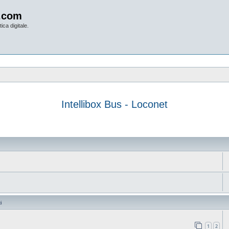
.com
ica digitale.
Intellibox Bus - Loconet
anzata
i
1
2