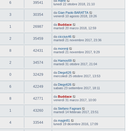
da
mario
6
39541
lunedì 22 ottobre 2018, 21:10
da
Gian Paolo BARATTA
3
30354
venerdì 10 agosto 2018, 19:26
da
Buddace
1
26987
martedì 20 marzo 2018, 12:59
da
ciccius46
2
35459
martedì 21 novembre 2017, 23:36
da
morenji
8
42431
martedì 21 novembre 2017, 9:29
da
Hamos69
2
34574
martedì 31 ottobre 2017, 21:04
da
Diego626
0
32429
mercoledì 25 ottobre 2017, 13:53
da
Diego626
6
42249
sabato 23 settembre 2017, 18:11
da
Buddace
8
42771
venerdì 31 marzo 2017, 10:00
da
Stefano Fagnani
1
43260
martedì 14 febbraio 2017, 23:51
da
magin81
4
33544
lunedì 19 dicembre 2016, 17:09