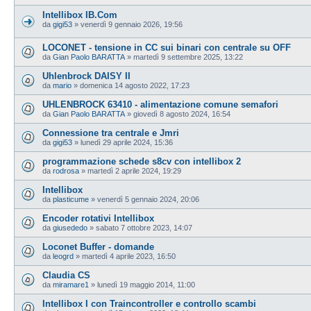
Intellibox IB.Com
da
gigi53
»
venerdì 9 gennaio 2026, 19:56
LOCONET - tensione in CC sui binari con centrale su OFF
da
Gian Paolo BARATTA
»
martedì 9 settembre 2025, 13:22
Uhlenbrock DAISY II
da
mario
»
domenica 14 agosto 2022, 17:23
UHLENBROCK 63410 - alimentazione comune semafori
da
Gian Paolo BARATTA
»
giovedì 8 agosto 2024, 16:54
Connessione tra centrale e Jmri
da
gigi53
»
lunedì 29 aprile 2024, 15:36
programmazione schede s8cv con intellibox 2
da
rodrosa
»
martedì 2 aprile 2024, 19:29
Intellibox
da
plasticume
»
venerdì 5 gennaio 2024, 20:06
Encoder rotativi Intellibox
da
giusededo
»
sabato 7 ottobre 2023, 14:07
Loconet Buffer - domande
da
leogrd
»
martedì 4 aprile 2023, 16:50
Claudia CS
da
miramare1
»
lunedì 19 maggio 2014, 11:00
Intellibox I con Traincontroller e controllo scambi