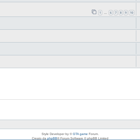
1
6
7
8
9
10
…
Style Developer by ©
GTA game
Forum.
Creato da
phpBB
® Forum Software © phpBB Limited