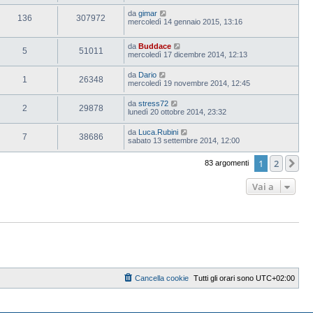
da
gimar
136
307972
mercoledì 14 gennaio 2015, 13:16
da
Buddace
5
51011
mercoledì 17 dicembre 2014, 12:13
da
Dario
1
26348
mercoledì 19 novembre 2014, 12:45
da
stress72
2
29878
lunedì 20 ottobre 2014, 23:32
da
Luca.Rubini
7
38686
sabato 13 settembre 2014, 12:00
1
2
Pr
83 argomenti
Vai a
Cancella cookie
Tutti gli orari sono
UTC+02:00