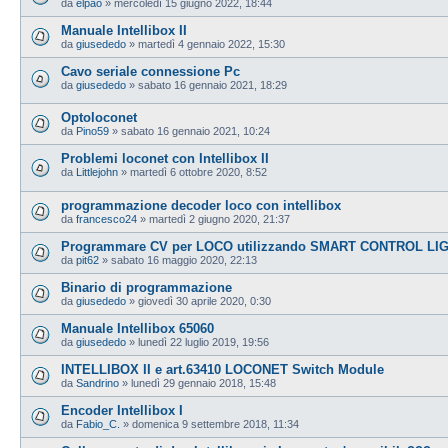
da
elpao
»
mercoledì 15 giugno 2022, 18:44
Manuale Intellibox II
da
giusededo
»
martedì 4 gennaio 2022, 15:30
Cavo seriale connessione Pc
da
giusededo
»
sabato 16 gennaio 2021, 18:29
Optoloconet
da
Pino59
»
sabato 16 gennaio 2021, 10:24
Problemi loconet con Intellibox II
da
Littlejohn
»
martedì 6 ottobre 2020, 8:52
programmazione decoder loco con intellibox
da
francesco24
»
martedì 2 giugno 2020, 21:37
Programmare CV per LOCO utilizzando SMART CONTROL LIG
da
pit62
»
sabato 16 maggio 2020, 22:13
Binario di programmazione
da
giusededo
»
giovedì 30 aprile 2020, 0:30
Manuale Intellibox 65060
da
giusededo
»
lunedì 22 luglio 2019, 19:56
INTELLIBOX II e art.63410 LOCONET Switch Module
da
Sandrino
»
lunedì 29 gennaio 2018, 15:48
Encoder Intellibox I
da
Fabio_C.
»
domenica 9 settembre 2018, 11:34