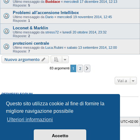
Ultimo messaggio da
Buddace
«
mercoledì 17 dicembre 2014, 12:13
Risposte:
5
Problemi all'accensione Intellibox
Ultimo messaggio da
Dario
«
mercoledì 19 novembre 2014, 12:45
Risposte:
1
Loconet & Marklin
Ultimo messaggio da
stress72
«
lunedì 20 ottobre 2014, 23:32
Risposte:
2
protezioni centrale
Ultimo messaggio da
Luca.Rubini
«
sabato 13 settembre 2014, 12:00
Risposte:
7
Nuovo argomento
1
2
Prossimo
83 argomenti
Vai a
PERMESSI FORUM
Non puoi
aprire nuovi argomenti
Questo sito utilizza cookie al fine di fornire la
Non puoi
rispondere negli argomenti
Non puoi
modificare i tuoi messaggi
migliore navigazione possibile
Non puoi
cancellare i tuoi messaggi
Ulteriori informazioni
Indice
Cancella cookie
Tutti gli orari sono
UTC+02:00
Style Developer by ©
GTA game
Forum.
Accetto
Creato da
phpBB
® Forum Software © phpBB Limited