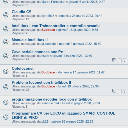
Ultimo messaggio da
Marco Fornaciari
«
giovedì 6 aprile 2023, 0:27
Risposte:
3
Claudia CS
Ultimo messaggio da
tigro4915
«
domenica 26 marzo 2023, 20:44
Risposte:
12
Intellibox I con Traincontroller e controllo scambi
Ultimo messaggio da
Buddace
«
giovedì 16 giugno 2022, 9:58
Risposte:
2
Manuale Intellibox II
Ultimo messaggio da
giusededo
«
martedì 4 gennaio 2022, 15:30
Cavo seriale connessione Pc
Ultimo messaggio da
mario
«
giovedì 4 marzo 2021, 13:50
Risposte:
27
1
2
Optoloconet
Ultimo messaggio da
Buddace
«
domenica 17 gennaio 2021, 11:42
Risposte:
1
Problemi loconet con Intellibox II
Ultimo messaggio da
Buddace
«
lunedì 19 ottobre 2020, 12:30
Risposte:
22
1
2
programmazione decoder loco con intellibox
Ultimo messaggio da
francesco24
«
lunedì 8 giugno 2020, 21:01
Risposte:
3
Programmare CV per LOCO utilizzando SMART CONTROL
LIGHT di PIKO
Ultimo messaggio da
pit62
«
sabato 16 maggio 2020, 22:13