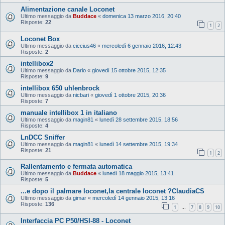
Alimentazione canale Loconet
Ultimo messaggio da
Buddace
«
domenica 13 marzo 2016, 20:40
Risposte:
22
1
2
Loconet Box
Ultimo messaggio da
ciccius46
«
mercoledì 6 gennaio 2016, 12:43
Risposte:
2
intellibox2
Ultimo messaggio da
Dario
«
giovedì 15 ottobre 2015, 12:35
Risposte:
9
intellibox 650 uhlenbrock
Ultimo messaggio da
nicbari
«
giovedì 1 ottobre 2015, 20:36
Risposte:
7
manuale intellibox 1 in italiano
Ultimo messaggio da
magin81
«
lunedì 28 settembre 2015, 18:56
Risposte:
4
LnDCC Sniffer
Ultimo messaggio da
magin81
«
lunedì 14 settembre 2015, 19:34
Risposte:
21
1
2
Rallentamento e fermata automatica
Ultimo messaggio da
Buddace
«
lunedì 18 maggio 2015, 13:41
Risposte:
5
...e dopo il palmare loconet,la centrale loconet ?ClaudiaCS
Ultimo messaggio da
gimar
«
mercoledì 14 gennaio 2015, 13:16
Risposte:
136
1
7
8
9
10
…
Interfaccia PC P50/HSI-88 - Loconet