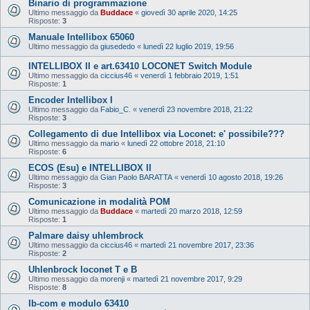
Binario di programmazione
Ultimo messaggio da
Buddace
«
giovedì 30 aprile 2020, 14:25
Risposte:
3
Manuale Intellibox 65060
Ultimo messaggio da
giusededo
«
lunedì 22 luglio 2019, 19:56
INTELLIBOX II e art.63410 LOCONET Switch Module
Ultimo messaggio da
ciccius46
«
venerdì 1 febbraio 2019, 1:51
Risposte:
1
Encoder Intellibox I
Ultimo messaggio da
Fabio_C.
«
venerdì 23 novembre 2018, 21:22
Risposte:
3
Collegamento di due Intellibox via Loconet: e' possibile???
Ultimo messaggio da
mario
«
lunedì 22 ottobre 2018, 21:10
Risposte:
6
ECOS (Esu) e INTELLIBOX II
Ultimo messaggio da
Gian Paolo BARATTA
«
venerdì 10 agosto 2018, 19:26
Risposte:
3
Comunicazione in modalità POM
Ultimo messaggio da
Buddace
«
martedì 20 marzo 2018, 12:59
Risposte:
1
Palmare daisy uhlembrock
Ultimo messaggio da
ciccius46
«
martedì 21 novembre 2017, 23:36
Risposte:
2
Uhlenbrock loconet T e B
Ultimo messaggio da
morenji
«
martedì 21 novembre 2017, 9:29
Risposte:
8
Ib-com e modulo 63410