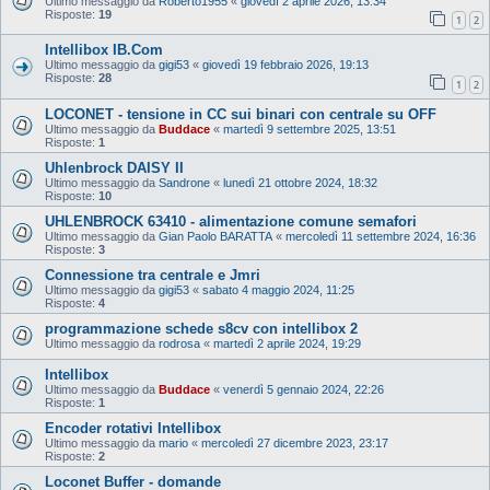
Ultimo messaggio da
Roberto1955
«
giovedì 2 aprile 2026, 13:34
Risposte:
19
1
2
Intellibox IB.Com
Ultimo messaggio da
gigi53
«
giovedì 19 febbraio 2026, 19:13
Risposte:
28
1
2
LOCONET - tensione in CC sui binari con centrale su OFF
Ultimo messaggio da
Buddace
«
martedì 9 settembre 2025, 13:51
Risposte:
1
Uhlenbrock DAISY II
Ultimo messaggio da
Sandrone
«
lunedì 21 ottobre 2024, 18:32
Risposte:
10
UHLENBROCK 63410 - alimentazione comune semafori
Ultimo messaggio da
Gian Paolo BARATTA
«
mercoledì 11 settembre 2024, 16:36
Risposte:
3
Connessione tra centrale e Jmri
Ultimo messaggio da
gigi53
«
sabato 4 maggio 2024, 11:25
Risposte:
4
programmazione schede s8cv con intellibox 2
Ultimo messaggio da
rodrosa
«
martedì 2 aprile 2024, 19:29
Intellibox
Ultimo messaggio da
Buddace
«
venerdì 5 gennaio 2024, 22:26
Risposte:
1
Encoder rotativi Intellibox
Ultimo messaggio da
mario
«
mercoledì 27 dicembre 2023, 23:17
Risposte:
2
Loconet Buffer - domande