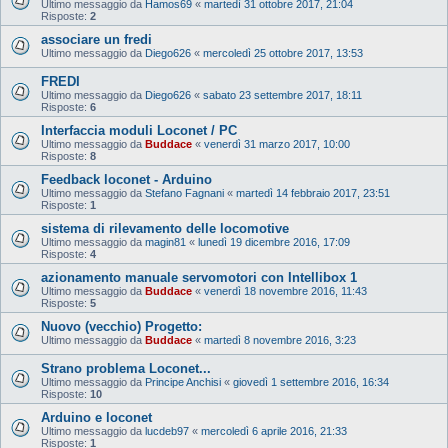
Ultimo messaggio da
Hamos69
«
martedì 31 ottobre 2017, 21:04
Risposte:
2
associare un fredi
Ultimo messaggio da
Diego626
«
mercoledì 25 ottobre 2017, 13:53
FREDI
Ultimo messaggio da
Diego626
«
sabato 23 settembre 2017, 18:11
Risposte:
6
Interfaccia moduli Loconet / PC
Ultimo messaggio da
Buddace
«
venerdì 31 marzo 2017, 10:00
Risposte:
8
Feedback loconet - Arduino
Ultimo messaggio da
Stefano Fagnani
«
martedì 14 febbraio 2017, 23:51
Risposte:
1
sistema di rilevamento delle locomotive
Ultimo messaggio da
magin81
«
lunedì 19 dicembre 2016, 17:09
Risposte:
4
azionamento manuale servomotori con Intellibox 1
Ultimo messaggio da
Buddace
«
venerdì 18 novembre 2016, 11:43
Risposte:
5
Nuovo (vecchio) Progetto:
Ultimo messaggio da
Buddace
«
martedì 8 novembre 2016, 3:23
Strano problema Loconet...
Ultimo messaggio da
Principe Anchisi
«
giovedì 1 settembre 2016, 16:34
Risposte:
10
Arduino e loconet
Ultimo messaggio da
lucdeb97
«
mercoledì 6 aprile 2016, 21:33
Risposte:
1