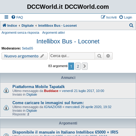
DCCWorld.it DCCWorld.com
FAQ
Iscriviti
Login
Indice
Digitale
Intellibox Bus - Loconet
Argomenti senza risposta
Argomenti attivi
e
Intellibox Bus - Loconet
r
c
Moderatore:
Seba55
a
Cerca
Ricerca avan
Nuovo argomento
1
2
Prossimo
83 argomenti
Annunci
Piattaforma Mobile Tapatalk
Ultimo messaggio da
Buddace
«
venerdì 21 luglio 2017, 10:00
Inviato in
Digitale
Come caricare le immagini sul forum:
Ultimo messaggio da
IGNAZIO68
«
mercoledì 29 aprile 2020, 19:32
Inviato in
Digitale
Risposte:
2
Argomenti
Disponibile il manuale in Italiano Intellibox 65000 + IRIS