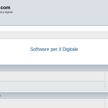
.com
ica digitale.
Software per il Digitale
anzata
i