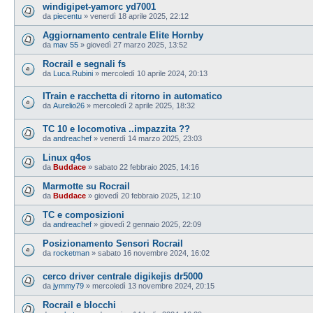
windigipet-yamorc yd7001
da
piecentu
»
venerdì 18 aprile 2025, 22:12
Aggiornamento centrale Elite Hornby
da
mav 55
»
giovedì 27 marzo 2025, 13:52
Rocrail e segnali fs
da
Luca.Rubini
»
mercoledì 10 aprile 2024, 20:13
ITrain e racchetta di ritorno in automatico
da
Aurelio26
»
mercoledì 2 aprile 2025, 18:32
TC 10 e locomotiva ..impazzita ??
da
andreachef
»
venerdì 14 marzo 2025, 23:03
Linux q4os
da
Buddace
»
sabato 22 febbraio 2025, 14:16
Marmotte su Rocrail
da
Buddace
»
giovedì 20 febbraio 2025, 12:10
TC e composizioni
da
andreachef
»
giovedì 2 gennaio 2025, 22:09
Posizionamento Sensori Rocrail
da
rocketman
»
sabato 16 novembre 2024, 16:02
cerco driver centrale digikejis dr5000
da
jymmy79
»
mercoledì 13 novembre 2024, 20:15
Rocrail e blocchi