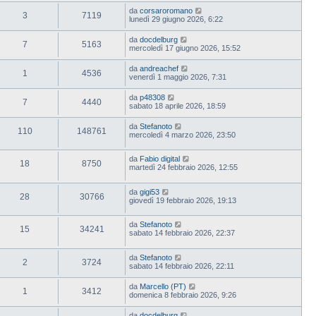
da
corsaroromano
3
7119
lunedì 29 giugno 2026, 6:22
da
docdelburg
7
5163
mercoledì 17 giugno 2026, 15:52
da
andreachef
1
4536
venerdì 1 maggio 2026, 7:31
da
p48308
7
4440
sabato 18 aprile 2026, 18:59
da
Stefanoto
110
148761
mercoledì 4 marzo 2026, 23:50
da
Fabio digital
18
8750
martedì 24 febbraio 2026, 12:55
da
gigi53
28
30766
giovedì 19 febbraio 2026, 19:13
da
Stefanoto
15
34241
sabato 14 febbraio 2026, 22:37
da
Stefanoto
2
3724
sabato 14 febbraio 2026, 22:11
da
Marcello (PT)
1
3412
domenica 8 febbraio 2026, 9:26
da
docdelburg