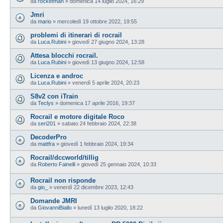
da
rocketman
»
domenica 14 luglio 2024, 16:29
Jmri
da
mario
»
mercoledì 19 ottobre 2022, 19:55
problemi di itinerari di rocrail
da
Luca.Rubini
»
giovedì 27 giugno 2024, 13:28
Attesa blocchi rocrail.
da
Luca.Rubini
»
giovedì 13 giugno 2024, 12:58
Licenza e androc
da
Luca.Rubini
»
venerdì 5 aprile 2024, 20:23
S8v2 con iTrain
da
Teclys
»
domenica 17 aprile 2016, 19:37
Rocrail e motore digitale Roco
da
seri201
»
sabato 24 febbraio 2024, 22:38
DecoderPro
da
mattfra
»
giovedì 1 febbraio 2024, 19:34
Rocrail/dccworld/tillig
da
Roberto Fainelli
»
giovedì 25 gennaio 2024, 10:33
Rocrail non risponde
da
gio_
»
venerdì 22 dicembre 2023, 12:43
Domande JMRI
da
GiovanniBiallo
»
lunedì 13 luglio 2020, 18:22