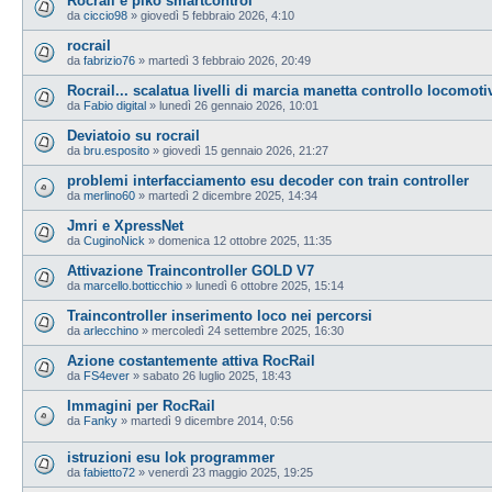
Rocrail e piko smartcontrol
da
ciccio98
»
giovedì 5 febbraio 2026, 4:10
rocrail
da
fabrizio76
»
martedì 3 febbraio 2026, 20:49
Rocrail... scalatua livelli di marcia manetta controllo locomoti
da
Fabio digital
»
lunedì 26 gennaio 2026, 10:01
Deviatoio su rocrail
da
bru.esposito
»
giovedì 15 gennaio 2026, 21:27
problemi interfacciamento esu decoder con train controller
da
merlino60
»
martedì 2 dicembre 2025, 14:34
Jmri e XpressNet
da
CuginoNick
»
domenica 12 ottobre 2025, 11:35
Attivazione Traincontroller GOLD V7
da
marcello.botticchio
»
lunedì 6 ottobre 2025, 15:14
Traincontroller inserimento loco nei percorsi
da
arlecchino
»
mercoledì 24 settembre 2025, 16:30
Azione costantemente attiva RocRail
da
FS4ever
»
sabato 26 luglio 2025, 18:43
Immagini per RocRail
da
Fanky
»
martedì 9 dicembre 2014, 0:56
istruzioni esu lok programmer
da
fabietto72
»
venerdì 23 maggio 2025, 19:25