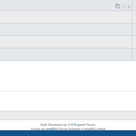
1
2
Style Developer by ©
GTA game
Forum.
Creato da
phpBB
® Forum Software © phpBB Limited
Traduzione Italiana
phpBB-Italia.it