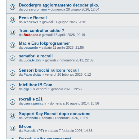
Decoderpro aggiornamento decoder piko.
da
corsaroromano
»
domenica 28 giugno 2026, 12:04
Ecos e Rocrail
da
likenico21
»
giovedì 11 giugno 2026, 20:01
Train controller addio ?
da
Buddace
»
giovedì 16 aprile 2026, 20:19
Mac e Esu lokprogrammer
da
peppardo
»
sabato 11 aprile 2026, 21:56
semafori e rocrail
da
Luca.Rubini
»
giovedì 7 novembre 2013, 22:09
Sensori blocchi railcom rocrail
da
Fabio digital
»
venerdì 20 febbraio 2026, 0:12
Intellibox IB.Com
da
gigi53
»
venerdì 9 gennaio 2026, 19:56
rocrail e z21
da
gianni.parricchi
»
domenica 10 agosto 2014, 15:56
Support Key Rocrail dopo donazione
da
Stefanoto
»
sabato 14 febbraio 2026, 19:59
IB-com
da
Marcello (PT)
»
sabato 7 febbraio 2026, 14:38