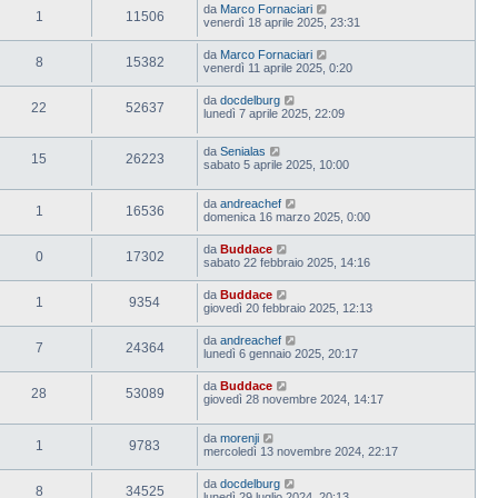
da
Marco Fornaciari
1
11506
venerdì 18 aprile 2025, 23:31
da
Marco Fornaciari
8
15382
venerdì 11 aprile 2025, 0:20
da
docdelburg
22
52637
lunedì 7 aprile 2025, 22:09
da
Senialas
15
26223
sabato 5 aprile 2025, 10:00
da
andreachef
1
16536
domenica 16 marzo 2025, 0:00
da
Buddace
0
17302
sabato 22 febbraio 2025, 14:16
da
Buddace
1
9354
giovedì 20 febbraio 2025, 12:13
da
andreachef
7
24364
lunedì 6 gennaio 2025, 20:17
da
Buddace
28
53089
giovedì 28 novembre 2024, 14:17
da
morenji
1
9783
mercoledì 13 novembre 2024, 22:17
da
docdelburg
8
34525
lunedì 29 luglio 2024, 20:13