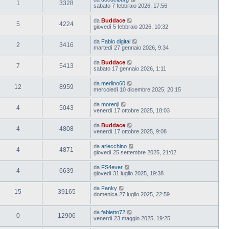
1
3328
sabato 7 febbraio 2026, 17:56
da
Buddace
5
4224
giovedì 5 febbraio 2026, 10:32
da
Fabio digital
2
3416
martedì 27 gennaio 2026, 9:34
da
Buddace
7
5413
sabato 17 gennaio 2026, 1:11
da
merlino60
12
8959
mercoledì 10 dicembre 2025, 20:15
da
morenji
4
5043
venerdì 17 ottobre 2025, 18:03
da
Buddace
4
4808
venerdì 17 ottobre 2025, 9:08
da
arlecchino
4
4871
giovedì 25 settembre 2025, 21:02
da
FS4ever
4
6639
giovedì 31 luglio 2025, 19:38
da
Fanky
15
39165
domenica 27 luglio 2025, 22:59
da
fabietto72
0
12906
venerdì 23 maggio 2025, 19:25