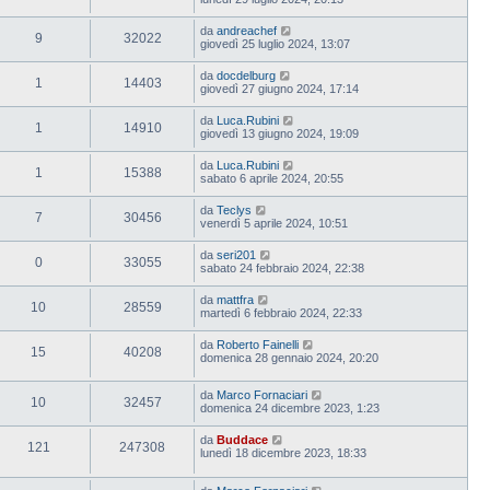
da
andreachef
9
32022
giovedì 25 luglio 2024, 13:07
da
docdelburg
1
14403
giovedì 27 giugno 2024, 17:14
da
Luca.Rubini
1
14910
giovedì 13 giugno 2024, 19:09
da
Luca.Rubini
1
15388
sabato 6 aprile 2024, 20:55
da
Teclys
7
30456
venerdì 5 aprile 2024, 10:51
da
seri201
0
33055
sabato 24 febbraio 2024, 22:38
da
mattfra
10
28559
martedì 6 febbraio 2024, 22:33
da
Roberto Fainelli
15
40208
domenica 28 gennaio 2024, 20:20
da
Marco Fornaciari
10
32457
domenica 24 dicembre 2023, 1:23
da
Buddace
121
247308
lunedì 18 dicembre 2023, 18:33