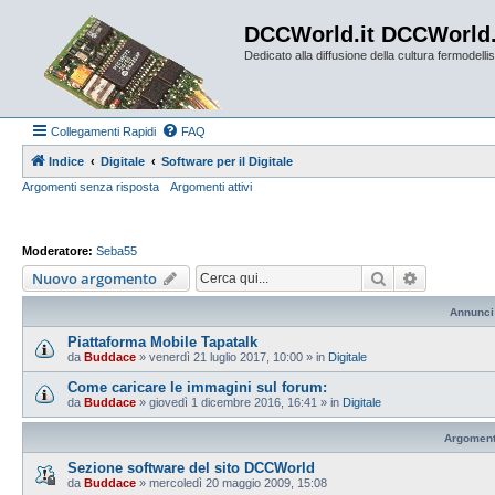
DCCWorld.it DCCWorld
Dedicato alla diffusione della cultura fermodellist
Collegamenti Rapidi
FAQ
Indice
Digitale
Software per il Digitale
Argomenti senza risposta
Argomenti attivi
Moderatore:
Seba55
Cerca
Ricerca av
Nuovo argomento
Annunci
Piattaforma Mobile Tapatalk
da
Buddace
»
venerdì 21 luglio 2017, 10:00
» in
Digitale
Come caricare le immagini sul forum:
da
Buddace
»
giovedì 1 dicembre 2016, 16:41
» in
Digitale
Argoment
Sezione software del sito DCCWorld
da
Buddace
»
mercoledì 20 maggio 2009, 15:08