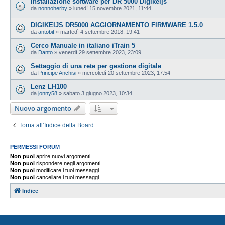
Installazione software per DR 5000 Digikeijs
da
nonnoherby
»
lunedì 15 novembre 2021, 11:44
DIGIKEIJS DR5000 AGGIORNAMENTO FIRMWARE 1.5.0
da
antobit
»
martedì 4 settembre 2018, 19:41
Cerco Manuale in italiano iTrain 5
da
Danto
»
venerdì 29 settembre 2023, 23:09
Settaggio di una rete per gestione digitale
da
Principe Anchisi
»
mercoledì 20 settembre 2023, 17:54
Lenz LH100
da
jonny58
»
sabato 3 giugno 2023, 10:34
Nuovo argomento
Torna all’Indice della Board
PERMESSI FORUM
Non puoi
aprire nuovi argomenti
Non puoi
rispondere negli argomenti
Non puoi
modificare i tuoi messaggi
Non puoi
cancellare i tuoi messaggi
Indice