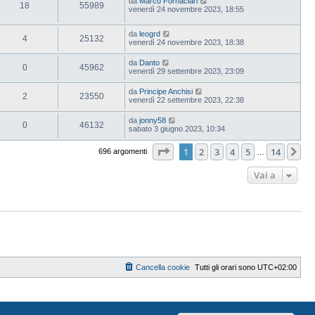
da
Marco Fornaciari
18
55989
venerdì 24 novembre 2023, 18:55
da
leogrd
4
25132
venerdì 24 novembre 2023, 18:38
da
Danto
0
45962
venerdì 29 settembre 2023, 23:09
da
Principe Anchisi
2
23550
venerdì 22 settembre 2023, 22:38
da
jonny58
0
46132
sabato 3 giugno 2023, 10:34
Pagina
1
di
14
1
2
3
4
5
14
Pr
696 argomenti
…
Vai a
Cancella cookie
Tutti gli orari sono
UTC+02:00