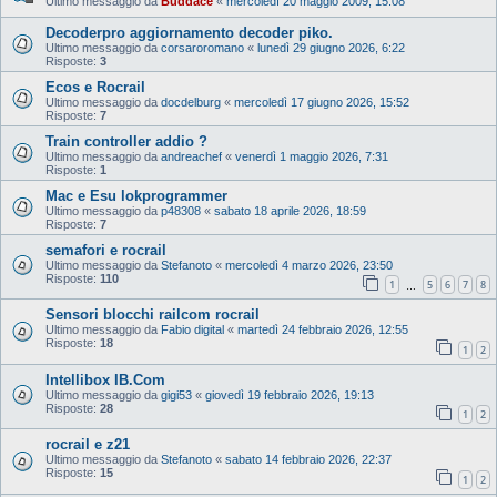
Ultimo messaggio da
Buddace
«
mercoledì 20 maggio 2009, 15:08
Decoderpro aggiornamento decoder piko.
Ultimo messaggio da
corsaroromano
«
lunedì 29 giugno 2026, 6:22
Risposte:
3
Ecos e Rocrail
Ultimo messaggio da
docdelburg
«
mercoledì 17 giugno 2026, 15:52
Risposte:
7
Train controller addio ?
Ultimo messaggio da
andreachef
«
venerdì 1 maggio 2026, 7:31
Risposte:
1
Mac e Esu lokprogrammer
Ultimo messaggio da
p48308
«
sabato 18 aprile 2026, 18:59
Risposte:
7
semafori e rocrail
Ultimo messaggio da
Stefanoto
«
mercoledì 4 marzo 2026, 23:50
Risposte:
110
1
5
6
7
8
…
Sensori blocchi railcom rocrail
Ultimo messaggio da
Fabio digital
«
martedì 24 febbraio 2026, 12:55
Risposte:
18
1
2
Intellibox IB.Com
Ultimo messaggio da
gigi53
«
giovedì 19 febbraio 2026, 19:13
Risposte:
28
1
2
rocrail e z21
Ultimo messaggio da
Stefanoto
«
sabato 14 febbraio 2026, 22:37
Risposte:
15
1
2