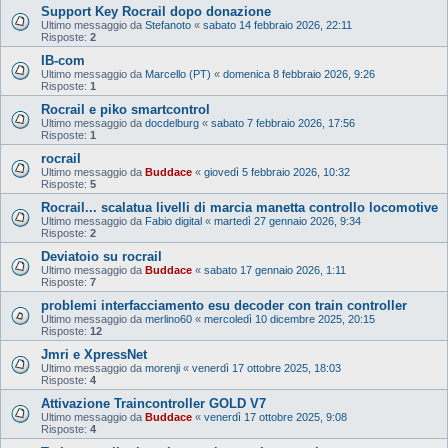
Support Key Rocrail dopo donazione
Ultimo messaggio da
Stefanoto
«
sabato 14 febbraio 2026, 22:11
Risposte:
2
IB-com
Ultimo messaggio da
Marcello (PT)
«
domenica 8 febbraio 2026, 9:26
Risposte:
1
Rocrail e piko smartcontrol
Ultimo messaggio da
docdelburg
«
sabato 7 febbraio 2026, 17:56
Risposte:
1
rocrail
Ultimo messaggio da
Buddace
«
giovedì 5 febbraio 2026, 10:32
Risposte:
5
Rocrail... scalatua livelli di marcia manetta controllo locomotive
Ultimo messaggio da
Fabio digital
«
martedì 27 gennaio 2026, 9:34
Risposte:
2
Deviatoio su rocrail
Ultimo messaggio da
Buddace
«
sabato 17 gennaio 2026, 1:11
Risposte:
7
problemi interfacciamento esu decoder con train controller
Ultimo messaggio da
merlino60
«
mercoledì 10 dicembre 2025, 20:15
Risposte:
12
Jmri e XpressNet
Ultimo messaggio da
morenji
«
venerdì 17 ottobre 2025, 18:03
Risposte:
4
Attivazione Traincontroller GOLD V7
Ultimo messaggio da
Buddace
«
venerdì 17 ottobre 2025, 9:08
Risposte:
4