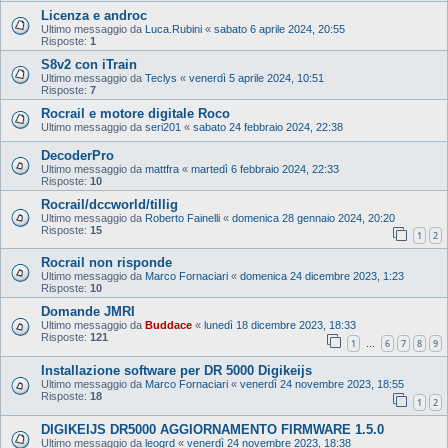
Licenza e androc
Ultimo messaggio da
Luca.Rubini
«
sabato 6 aprile 2024, 20:55
Risposte:
1
S8v2 con iTrain
Ultimo messaggio da
Teclys
«
venerdì 5 aprile 2024, 10:51
Risposte:
7
Rocrail e motore digitale Roco
Ultimo messaggio da
seri201
«
sabato 24 febbraio 2024, 22:38
DecoderPro
Ultimo messaggio da
mattfra
«
martedì 6 febbraio 2024, 22:33
Risposte:
10
Rocrail/dccworld/tillig
Ultimo messaggio da
Roberto Fainelli
«
domenica 28 gennaio 2024, 20:20
Risposte:
15
1
2
Rocrail non risponde
Ultimo messaggio da
Marco Fornaciari
«
domenica 24 dicembre 2023, 1:23
Risposte:
10
Domande JMRI
Ultimo messaggio da
Buddace
«
lunedì 18 dicembre 2023, 18:33
Risposte:
121
1
6
7
8
9
…
Installazione software per DR 5000 Digikeijs
Ultimo messaggio da
Marco Fornaciari
«
venerdì 24 novembre 2023, 18:55
Risposte:
18
1
2
DIGIKEIJS DR5000 AGGIORNAMENTO FIRMWARE 1.5.0
Ultimo messaggio da
leogrd
«
venerdì 24 novembre 2023, 18:38