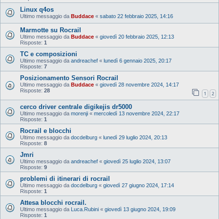
Linux q4os
Ultimo messaggio da
Buddace
«
sabato 22 febbraio 2025, 14:16
Marmotte su Rocrail
Ultimo messaggio da
Buddace
«
giovedì 20 febbraio 2025, 12:13
Risposte:
1
TC e composizioni
Ultimo messaggio da
andreachef
«
lunedì 6 gennaio 2025, 20:17
Risposte:
7
Posizionamento Sensori Rocrail
Ultimo messaggio da
Buddace
«
giovedì 28 novembre 2024, 14:17
Risposte:
28
1
2
cerco driver centrale digikejis dr5000
Ultimo messaggio da
morenji
«
mercoledì 13 novembre 2024, 22:17
Risposte:
1
Rocrail e blocchi
Ultimo messaggio da
docdelburg
«
lunedì 29 luglio 2024, 20:13
Risposte:
8
Jmri
Ultimo messaggio da
andreachef
«
giovedì 25 luglio 2024, 13:07
Risposte:
9
problemi di itinerari di rocrail
Ultimo messaggio da
docdelburg
«
giovedì 27 giugno 2024, 17:14
Risposte:
1
Attesa blocchi rocrail.
Ultimo messaggio da
Luca.Rubini
«
giovedì 13 giugno 2024, 19:09
Risposte:
1