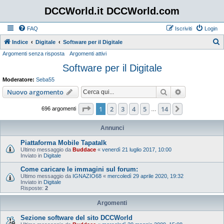
DCCWorld.it DCCWorld.com
FAQ
Iscriviti
Login
Indice
Digitale
Software per il Digitale
Argomenti senza risposta
Argomenti attivi
e
Software per il Digitale
r
c
Moderatore:
Seba55
a
Cerca
Ricerca avan
Nuovo argomento
Pagina
1
di
14
1
2
3
4
5
14
Prossimo
696 argomenti
…
Annunci
Piattaforma Mobile Tapatalk
Ultimo messaggio da
Buddace
«
venerdì 21 luglio 2017, 10:00
Inviato in
Digitale
Come caricare le immagini sul forum:
Ultimo messaggio da
IGNAZIO68
«
mercoledì 29 aprile 2020, 19:32
Inviato in
Digitale
Risposte:
2
Argomenti
Sezione software del sito DCCWorld