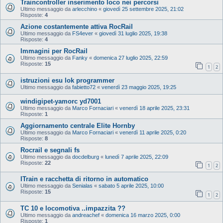
Traincontroller inserimento loco nei percorsi
Ultimo messaggio da
arlecchino
«
giovedì 25 settembre 2025, 21:02
Risposte:
4
Azione costantemente attiva RocRail
Ultimo messaggio da
FS4ever
«
giovedì 31 luglio 2025, 19:38
Risposte:
4
Immagini per RocRail
Ultimo messaggio da
Fanky
«
domenica 27 luglio 2025, 22:59
Risposte:
15
1
2
istruzioni esu lok programmer
Ultimo messaggio da
fabietto72
«
venerdì 23 maggio 2025, 19:25
windigipet-yamorc yd7001
Ultimo messaggio da
Marco Fornaciari
«
venerdì 18 aprile 2025, 23:31
Risposte:
1
Aggiornamento centrale Elite Hornby
Ultimo messaggio da
Marco Fornaciari
«
venerdì 11 aprile 2025, 0:20
Risposte:
8
Rocrail e segnali fs
Ultimo messaggio da
docdelburg
«
lunedì 7 aprile 2025, 22:09
Risposte:
22
1
2
ITrain e racchetta di ritorno in automatico
Ultimo messaggio da
Senialas
«
sabato 5 aprile 2025, 10:00
Risposte:
15
1
2
TC 10 e locomotiva ..impazzita ??
Ultimo messaggio da
andreachef
«
domenica 16 marzo 2025, 0:00
Risposte:
1