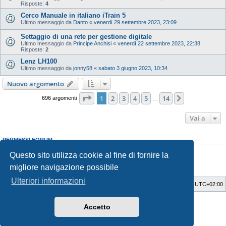
Risposte:
4
Cerco Manuale in italiano iTrain 5
Ultimo messaggio da
Danto
«
venerdì 29 settembre 2023, 23:09
Settaggio di una rete per gestione digitale
Ultimo messaggio da
Principe Anchisi
«
venerdì 22 settembre 2023, 22:38
Risposte:
2
Lenz LH100
Ultimo messaggio da
jonny58
«
sabato 3 giugno 2023, 10:34
Nuovo argomento
Pagina
1
di
14
1
2
3
4
5
14
Prossimo
696 argomenti
…
Vai a
PERMESSI FORUM
Non puoi
aprire nuovi argomenti
Questo sito utilizza cookie al fine di fornire la
Non puoi
rispondere negli argomenti
Non puoi
modificare i tuoi messaggi
migliore navigazione possibile
Non puoi
cancellare i tuoi messaggi
Ulteriori informazioni
Indice
Cancella cookie
Tutti gli orari sono
UTC+02:00
Style Developer by ©
GTA game
Forum.
Accetto
Creato da
phpBB
® Forum Software © phpBB Limited
Traduzione Italiana
phpBB-Italia.it
Privacy
|
Condizioni