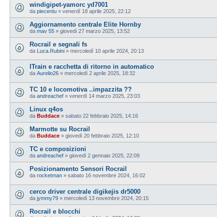
windigipet-yamorc yd7001
da
piecentu
»
venerdì 18 aprile 2025, 22:12
Aggiornamento centrale Elite Hornby
da
mav 55
»
giovedì 27 marzo 2025, 13:52
Rocrail e segnali fs
da
Luca.Rubini
»
mercoledì 10 aprile 2024, 20:13
ITrain e racchetta di ritorno in automatico
da
Aurelio26
»
mercoledì 2 aprile 2025, 18:32
TC 10 e locomotiva ..impazzita ??
da
andreachef
»
venerdì 14 marzo 2025, 23:03
Linux q4os
da
Buddace
»
sabato 22 febbraio 2025, 14:16
Marmotte su Rocrail
da
Buddace
»
giovedì 20 febbraio 2025, 12:10
TC e composizioni
da
andreachef
»
giovedì 2 gennaio 2025, 22:09
Posizionamento Sensori Rocrail
da
rocketman
»
sabato 16 novembre 2024, 16:02
cerco driver centrale digikejis dr5000
da
jymmy79
»
mercoledì 13 novembre 2024, 20:15
Rocrail e blocchi