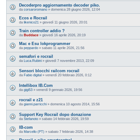
Decoderpro aggiornamento decoder piko.
da
corsaroromano
»
domenica 28 giugno 2026, 12:04
Ecos e Rocrail
da
likenico21
»
giovedì 11 giugno 2026, 20:01
Train controller addio ?
da
Buddace
»
giovedì 16 aprile 2026, 20:19
Mac e Esu lokprogrammer
da
peppardo
»
sabato 11 aprile 2026, 21:56
semafori e rocrail
da
Luca.Rubini
»
giovedì 7 novembre 2013, 22:09
Sensori blocchi railcom rocrail
da
Fabio digital
»
venerdì 20 febbraio 2026, 0:12
Intellibox IB.Com
da
gigi53
»
venerdì 9 gennaio 2026, 19:56
rocrail e z21
da
gianni.parricchi
»
domenica 10 agosto 2014, 15:56
Support Key Rocrail dopo donazione
da
Stefanoto
»
sabato 14 febbraio 2026, 19:59
IB-com
da
Marcello (PT)
»
sabato 7 febbraio 2026, 14:38