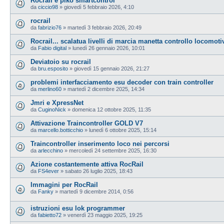
Rocrail e piko smartcontrol
da
ciccio98
»
giovedì 5 febbraio 2026, 4:10
rocrail
da
fabrizio76
»
martedì 3 febbraio 2026, 20:49
Rocrail... scalatua livelli di marcia manetta controllo locomoti
da
Fabio digital
»
lunedì 26 gennaio 2026, 10:01
Deviatoio su rocrail
da
bru.esposito
»
giovedì 15 gennaio 2026, 21:27
problemi interfacciamento esu decoder con train controller
da
merlino60
»
martedì 2 dicembre 2025, 14:34
Jmri e XpressNet
da
CuginoNick
»
domenica 12 ottobre 2025, 11:35
Attivazione Traincontroller GOLD V7
da
marcello.botticchio
»
lunedì 6 ottobre 2025, 15:14
Traincontroller inserimento loco nei percorsi
da
arlecchino
»
mercoledì 24 settembre 2025, 16:30
Azione costantemente attiva RocRail
da
FS4ever
»
sabato 26 luglio 2025, 18:43
Immagini per RocRail
da
Fanky
»
martedì 9 dicembre 2014, 0:56
istruzioni esu lok programmer
da
fabietto72
»
venerdì 23 maggio 2025, 19:25