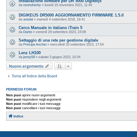
Installazione software per DR 5000 Digikeijs
da
nonnoherby
»
lunedì 15 novembre 2021, 11:44
DIGIKEIJS DR5000 AGGIORNAMENTO FIRMWARE 1.5.0
da
antobit
»
martedì 4 settembre 2018, 19:41
Cerco Manuale in italiano iTrain 5
da
Danto
»
venerdì 29 settembre 2023, 23:09
Settaggio di una rete per gestione digitale
da
Principe Anchisi
»
mercoledì 20 settembre 2023, 17:54
Lenz LH100
da
jonny58
»
sabato 3 giugno 2023, 10:34
Nuovo argomento
Torna all’Indice della Board
PERMESSI FORUM
Non puoi
aprire nuovi argomenti
Non puoi
rispondere negli argomenti
Non puoi
modificare i tuoi messaggi
Non puoi
cancellare i tuoi messaggi
Indice