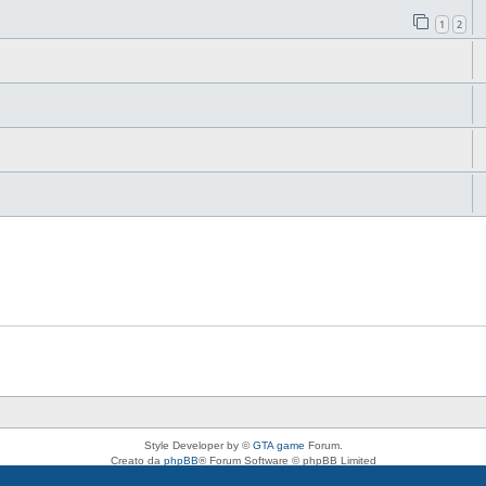
1
2
Style Developer by ©
GTA game
Forum.
Creato da
phpBB
® Forum Software © phpBB Limited
Traduzione Italiana
phpBB-Italia.it