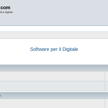
.com
ica digitale.
Software per il Digitale
anzata
i