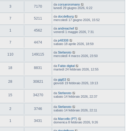
da
corsaroromano
3
7170
lunedì 29 giugno 2026, 6:22
da
docdelburg
7
5211
mercoledì 17 giugno 2026, 15:52
da
andreachef
1
4562
venerdì 1 maggio 2026, 7:31
da
p48308
7
4474
sabato 18 aprile 2026, 18:59
da
Stefanoto
110
149115
mercoledì 4 marzo 2026, 23:50
da
Fabio digital
18
8831
martedì 24 febbraio 2026, 12:55
da
gigi53
28
30821
giovedì 19 febbraio 2026, 19:13
da
Stefanoto
15
34270
sabato 14 febbraio 2026, 22:37
da
Stefanoto
2
3746
sabato 14 febbraio 2026, 22:11
da
Marcello (PT)
1
3431
domenica 8 febbraio 2026, 9:26
da
docdelburg