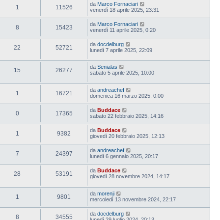
da
Marco Fornaciari
1
11526
venerdì 18 aprile 2025, 23:31
da
Marco Fornaciari
8
15423
venerdì 11 aprile 2025, 0:20
da
docdelburg
22
52721
lunedì 7 aprile 2025, 22:09
da
Senialas
15
26277
sabato 5 aprile 2025, 10:00
da
andreachef
1
16721
domenica 16 marzo 2025, 0:00
da
Buddace
0
17365
sabato 22 febbraio 2025, 14:16
da
Buddace
1
9382
giovedì 20 febbraio 2025, 12:13
da
andreachef
7
24397
lunedì 6 gennaio 2025, 20:17
da
Buddace
28
53191
giovedì 28 novembre 2024, 14:17
da
morenji
1
9801
mercoledì 13 novembre 2024, 22:17
da
docdelburg
8
34555
lunedì 29 luglio 2024, 20:13