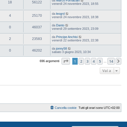
da
Marco Fornaciari
18
56122
venerdì 24 novembre 2023, 18:55
da
leogrd
4
25170
venerdì 24 novembre 2023, 18:38
da
Danto
0
46037
venerdì 29 settembre 2023, 23:09
da
Principe Anchisi
2
23583
venerdì 22 settembre 2023, 22:38
da
jonny58
0
46202
sabato 3 giugno 2023, 10:34
Pagina
1
di
14
1
2
3
4
5
14
Pr
696 argomenti
…
Vai a
Cancella cookie
Tutti gli orari sono
UTC+02:00