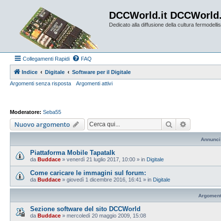
DCCWorld.it DCCWorld
Dedicato alla diffusione della cultura fermodellist
Collegamenti Rapidi
FAQ
Indice
Digitale
Software per il Digitale
Argomenti senza risposta
Argomenti attivi
Moderatore:
Seba55
Cerca
Ricerca av
Nuovo argomento
Annunci
Piattaforma Mobile Tapatalk
da
Buddace
»
venerdì 21 luglio 2017, 10:00
» in
Digitale
Come caricare le immagini sul forum:
da
Buddace
»
giovedì 1 dicembre 2016, 16:41
» in
Digitale
Argoment
Sezione software del sito DCCWorld
da
Buddace
»
mercoledì 20 maggio 2009, 15:08