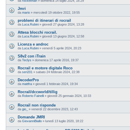
da
rocketman
»
domenica 14 luglio 2024, 16:29
Jmri
da
mario
»
mercoledì 19 ottobre 2022, 19:55
problemi di itinerari di rocrail
da
Luca.Rubini
»
giovedì 27 giugno 2024, 13:28
Attesa blocchi rocrail.
da
Luca.Rubini
»
giovedì 13 giugno 2024, 12:58
Licenza e androc
da
Luca.Rubini
»
venerdì 5 aprile 2024, 20:23
S8v2 con iTrain
da
Teclys
»
domenica 17 aprile 2016, 19:37
Rocrail e motore digitale Roco
da
seri201
»
sabato 24 febbraio 2024, 22:38
DecoderPro
da
mattfra
»
giovedì 1 febbraio 2024, 19:34
Rocrail/dccworld/tillig
da
Roberto Fainelli
»
giovedì 25 gennaio 2024, 10:33
Rocrail non risponde
da
gio_
»
venerdì 22 dicembre 2023, 12:43
Domande JMRI
da
GiovanniBiallo
»
lunedì 13 luglio 2020, 18:22