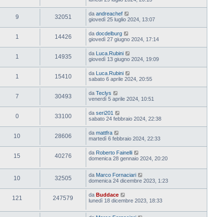
da
andreachef
9
32051
giovedì 25 luglio 2024, 13:07
da
docdelburg
1
14426
giovedì 27 giugno 2024, 17:14
da
Luca.Rubini
1
14935
giovedì 13 giugno 2024, 19:09
da
Luca.Rubini
1
15410
sabato 6 aprile 2024, 20:55
da
Teclys
7
30493
venerdì 5 aprile 2024, 10:51
da
seri201
0
33100
sabato 24 febbraio 2024, 22:38
da
mattfra
10
28606
martedì 6 febbraio 2024, 22:33
da
Roberto Fainelli
15
40276
domenica 28 gennaio 2024, 20:20
da
Marco Fornaciari
10
32505
domenica 24 dicembre 2023, 1:23
da
Buddace
121
247579
lunedì 18 dicembre 2023, 18:33