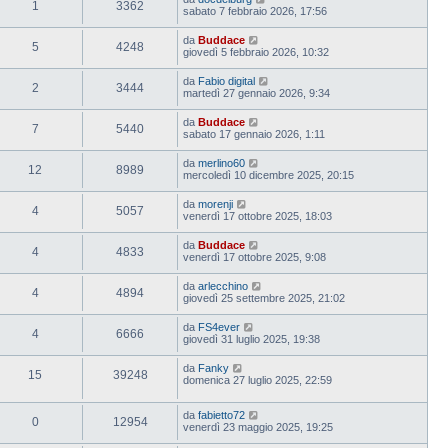
1
3362
sabato 7 febbraio 2026, 17:56
da
Buddace
5
4248
giovedì 5 febbraio 2026, 10:32
da
Fabio digital
2
3444
martedì 27 gennaio 2026, 9:34
da
Buddace
7
5440
sabato 17 gennaio 2026, 1:11
da
merlino60
12
8989
mercoledì 10 dicembre 2025, 20:15
da
morenji
4
5057
venerdì 17 ottobre 2025, 18:03
da
Buddace
4
4833
venerdì 17 ottobre 2025, 9:08
da
arlecchino
4
4894
giovedì 25 settembre 2025, 21:02
da
FS4ever
4
6666
giovedì 31 luglio 2025, 19:38
da
Fanky
15
39248
domenica 27 luglio 2025, 22:59
da
fabietto72
0
12954
venerdì 23 maggio 2025, 19:25