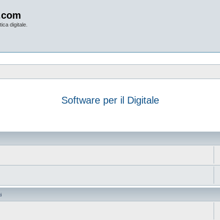
.com
ica digitale.
Software per il Digitale
anzata
i