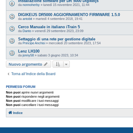
Installazione software per DR 5000 Digikeijs
da
nonnoherby
»
lunedì 15 novembre 2021, 11:44
DIGIKEIJS DR5000 AGGIORNAMENTO FIRMWARE 1.5.0
da
antobit
»
martedì 4 settembre 2018, 19:41
Cerco Manuale in italiano iTrain 5
da
Danto
»
venerdì 29 settembre 2023, 23:09
Settaggio di una rete per gestione digitale
da
Principe Anchisi
»
mercoledì 20 settembre 2023, 17:54
Lenz LH100
da
jonny58
»
sabato 3 giugno 2023, 10:34
Nuovo argomento
Torna all’Indice della Board
PERMESSI FORUM
Non puoi
aprire nuovi argomenti
Non puoi
rispondere negli argomenti
Non puoi
modificare i tuoi messaggi
Non puoi
cancellare i tuoi messaggi
Indice