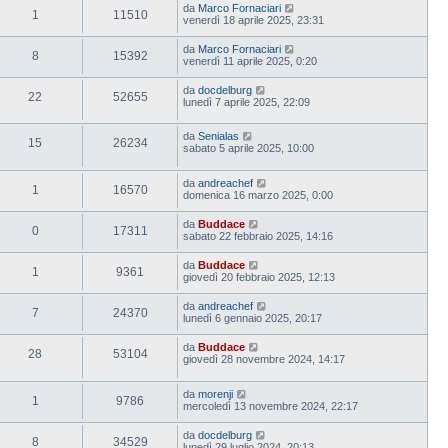
da
Marco Fornaciari
1
11510
venerdì 18 aprile 2025, 23:31
da
Marco Fornaciari
8
15392
venerdì 11 aprile 2025, 0:20
da
docdelburg
22
52655
lunedì 7 aprile 2025, 22:09
da
Senialas
15
26234
sabato 5 aprile 2025, 10:00
da
andreachef
1
16570
domenica 16 marzo 2025, 0:00
da
Buddace
0
17311
sabato 22 febbraio 2025, 14:16
da
Buddace
1
9361
giovedì 20 febbraio 2025, 12:13
da
andreachef
7
24370
lunedì 6 gennaio 2025, 20:17
da
Buddace
28
53104
giovedì 28 novembre 2024, 14:17
da
morenji
1
9786
mercoledì 13 novembre 2024, 22:17
da
docdelburg
8
34529
lunedì 29 luglio 2024, 20:13