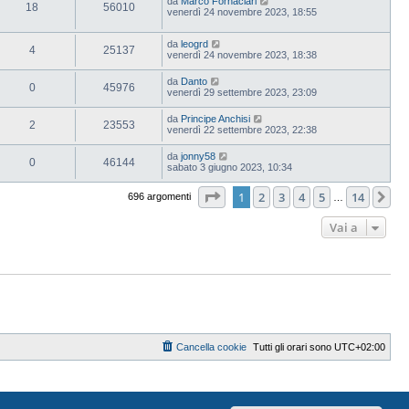
da
Marco Fornaciari
18
56010
venerdì 24 novembre 2023, 18:55
da
leogrd
4
25137
venerdì 24 novembre 2023, 18:38
da
Danto
0
45976
venerdì 29 settembre 2023, 23:09
da
Principe Anchisi
2
23553
venerdì 22 settembre 2023, 22:38
da
jonny58
0
46144
sabato 3 giugno 2023, 10:34
Pagina
1
di
14
1
2
3
4
5
14
Pr
696 argomenti
…
Vai a
Cancella cookie
Tutti gli orari sono
UTC+02:00