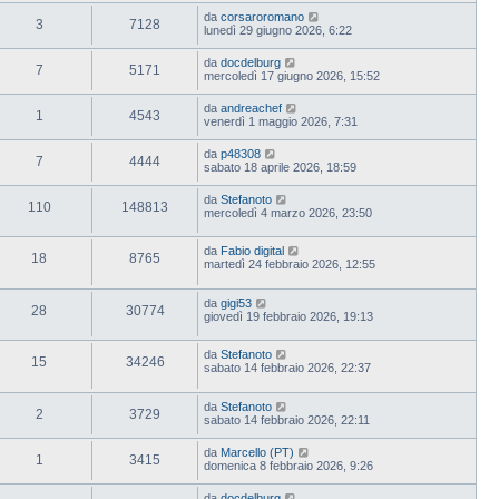
da
corsaroromano
3
7128
lunedì 29 giugno 2026, 6:22
da
docdelburg
7
5171
mercoledì 17 giugno 2026, 15:52
da
andreachef
1
4543
venerdì 1 maggio 2026, 7:31
da
p48308
7
4444
sabato 18 aprile 2026, 18:59
da
Stefanoto
110
148813
mercoledì 4 marzo 2026, 23:50
da
Fabio digital
18
8765
martedì 24 febbraio 2026, 12:55
da
gigi53
28
30774
giovedì 19 febbraio 2026, 19:13
da
Stefanoto
15
34246
sabato 14 febbraio 2026, 22:37
da
Stefanoto
2
3729
sabato 14 febbraio 2026, 22:11
da
Marcello (PT)
1
3415
domenica 8 febbraio 2026, 9:26
da
docdelburg