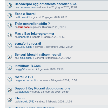
Decoderpro aggiornamento decoder piko.
da
corsaroromano
»
domenica 28 giugno 2026, 12:04
Ecos e Rocrail
da
likenico21
»
giovedì 11 giugno 2026, 20:01
Train controller addio ?
da
Buddace
»
giovedì 16 aprile 2026, 20:19
Mac e Esu lokprogrammer
da
peppardo
»
sabato 11 aprile 2026, 21:56
semafori e rocrail
da
Luca.Rubini
»
giovedì 7 novembre 2013, 22:09
Sensori blocchi railcom rocrail
da
Fabio digital
»
venerdì 20 febbraio 2026, 0:12
Intellibox IB.Com
da
gigi53
»
venerdì 9 gennaio 2026, 19:56
rocrail e z21
da
gianni.parricchi
»
domenica 10 agosto 2014, 15:56
Support Key Rocrail dopo donazione
da
Stefanoto
»
sabato 14 febbraio 2026, 19:59
IB-com
da
Marcello (PT)
»
sabato 7 febbraio 2026, 14:38