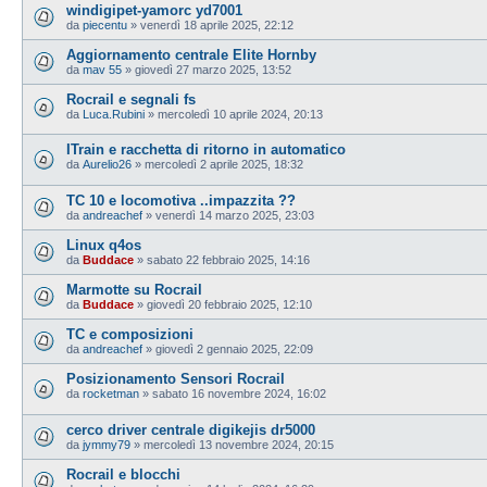
windigipet-yamorc yd7001
da
piecentu
»
venerdì 18 aprile 2025, 22:12
Aggiornamento centrale Elite Hornby
da
mav 55
»
giovedì 27 marzo 2025, 13:52
Rocrail e segnali fs
da
Luca.Rubini
»
mercoledì 10 aprile 2024, 20:13
ITrain e racchetta di ritorno in automatico
da
Aurelio26
»
mercoledì 2 aprile 2025, 18:32
TC 10 e locomotiva ..impazzita ??
da
andreachef
»
venerdì 14 marzo 2025, 23:03
Linux q4os
da
Buddace
»
sabato 22 febbraio 2025, 14:16
Marmotte su Rocrail
da
Buddace
»
giovedì 20 febbraio 2025, 12:10
TC e composizioni
da
andreachef
»
giovedì 2 gennaio 2025, 22:09
Posizionamento Sensori Rocrail
da
rocketman
»
sabato 16 novembre 2024, 16:02
cerco driver centrale digikejis dr5000
da
jymmy79
»
mercoledì 13 novembre 2024, 20:15
Rocrail e blocchi