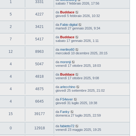
1
3331
sabato 7 febbraio 2026, 17:56
da
Buddace
5
4227
giovedì 5 febbraio 2026, 10:32
da
Fabio digital
2
3421
martedì 27 gennaio 2026, 9:34
da
Buddace
7
5417
sabato 17 gennaio 2026, 1:11
da
merlino60
12
8963
mercoledì 10 dicembre 2025, 20:15
da
morenji
4
5047
venerdì 17 ottobre 2025, 18:03
da
Buddace
4
4818
venerdì 17 ottobre 2025, 9:08
da
arlecchino
4
4875
giovedì 25 settembre 2025, 21:02
da
FS4ever
4
6645
giovedì 31 luglio 2025, 19:38
da
Fanky
15
39177
domenica 27 luglio 2025, 22:59
da
fabietto72
0
12918
venerdì 23 maggio 2025, 19:25