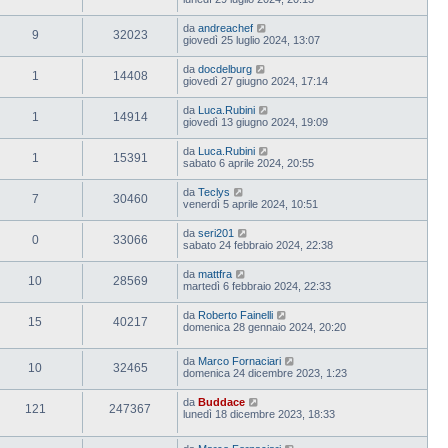
da
andreachef
9
32023
giovedì 25 luglio 2024, 13:07
da
docdelburg
1
14408
giovedì 27 giugno 2024, 17:14
da
Luca.Rubini
1
14914
giovedì 13 giugno 2024, 19:09
da
Luca.Rubini
1
15391
sabato 6 aprile 2024, 20:55
da
Teclys
7
30460
venerdì 5 aprile 2024, 10:51
da
seri201
0
33066
sabato 24 febbraio 2024, 22:38
da
mattfra
10
28569
martedì 6 febbraio 2024, 22:33
da
Roberto Fainelli
15
40217
domenica 28 gennaio 2024, 20:20
da
Marco Fornaciari
10
32465
domenica 24 dicembre 2023, 1:23
da
Buddace
121
247367
lunedì 18 dicembre 2023, 18:33