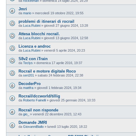
da
rocketman
»
domenica 14 luglio 2024, 16:29
Jmri
da
mario
»
mercoledì 19 ottobre 2022, 19:55
problemi di itinerari di rocrail
da
Luca.Rubini
»
giovedì 27 giugno 2024, 13:28
Attesa blocchi rocrail.
da
Luca.Rubini
»
giovedì 13 giugno 2024, 12:58
Licenza e androc
da
Luca.Rubini
»
venerdì 5 aprile 2024, 20:23
S8v2 con iTrain
da
Teclys
»
domenica 17 aprile 2016, 19:37
Rocrail e motore digitale Roco
da
seri201
»
sabato 24 febbraio 2024, 22:38
DecoderPro
da
mattfra
»
giovedì 1 febbraio 2024, 19:34
Rocrail/dccworld/tillig
da
Roberto Fainelli
»
giovedì 25 gennaio 2024, 10:33
Rocrail non risponde
da
gio_
»
venerdì 22 dicembre 2023, 12:43
Domande JMRI
da
GiovanniBiallo
»
lunedì 13 luglio 2020, 18:22