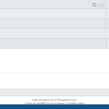
1
2
Style Developer by ©
GTA game
Forum.
Creato da
phpBB
® Forum Software © phpBB Limited
Traduzione Italiana
phpBB-Italia.it