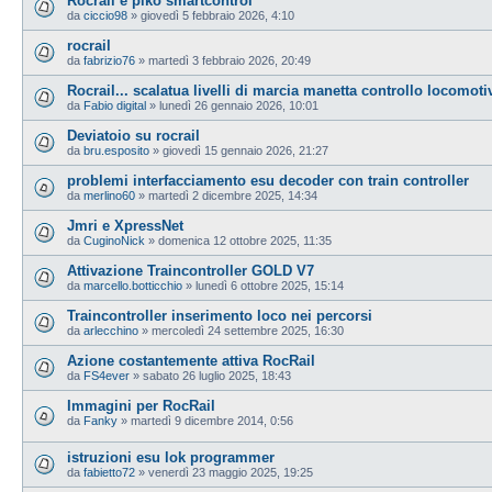
Rocrail e piko smartcontrol
da
ciccio98
»
giovedì 5 febbraio 2026, 4:10
rocrail
da
fabrizio76
»
martedì 3 febbraio 2026, 20:49
Rocrail... scalatua livelli di marcia manetta controllo locomoti
da
Fabio digital
»
lunedì 26 gennaio 2026, 10:01
Deviatoio su rocrail
da
bru.esposito
»
giovedì 15 gennaio 2026, 21:27
problemi interfacciamento esu decoder con train controller
da
merlino60
»
martedì 2 dicembre 2025, 14:34
Jmri e XpressNet
da
CuginoNick
»
domenica 12 ottobre 2025, 11:35
Attivazione Traincontroller GOLD V7
da
marcello.botticchio
»
lunedì 6 ottobre 2025, 15:14
Traincontroller inserimento loco nei percorsi
da
arlecchino
»
mercoledì 24 settembre 2025, 16:30
Azione costantemente attiva RocRail
da
FS4ever
»
sabato 26 luglio 2025, 18:43
Immagini per RocRail
da
Fanky
»
martedì 9 dicembre 2014, 0:56
istruzioni esu lok programmer
da
fabietto72
»
venerdì 23 maggio 2025, 19:25