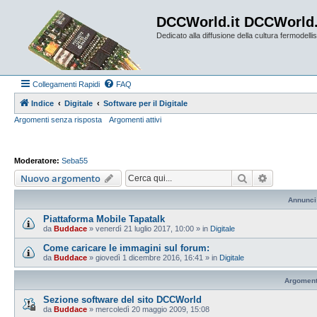
DCCWorld.it DCCWorld
Dedicato alla diffusione della cultura fermodellist
Collegamenti Rapidi
FAQ
Indice
Digitale
Software per il Digitale
Argomenti senza risposta
Argomenti attivi
Moderatore:
Seba55
Cerca
Ricerca av
Nuovo argomento
Annunci
Piattaforma Mobile Tapatalk
da
Buddace
»
venerdì 21 luglio 2017, 10:00
» in
Digitale
Come caricare le immagini sul forum:
da
Buddace
»
giovedì 1 dicembre 2016, 16:41
» in
Digitale
Argoment
Sezione software del sito DCCWorld
da
Buddace
»
mercoledì 20 maggio 2009, 15:08