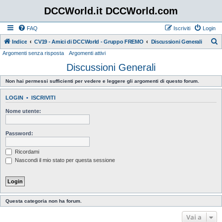
DCCWorld.it DCCWorld.com
FAQ
Iscriviti
Login
Indice
CV19 - Amici di DCCWorld - Gruppo FREMO
Discussioni Generali
Argomenti senza risposta
Argomenti attivi
e
Discussioni Generali
r
c
Non hai permessi sufficienti per vedere e leggere gli argomenti di questo forum.
a
LOGIN
•
ISCRIVITI
Nome utente:
Password:
Ricordami
Nascondi il mio stato per questa sessione
Questa categoria non ha forum.
Vai a