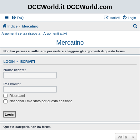
DCCWorld.it DCCWorld.com
FAQ
Iscriviti
Login
Indice
Mercatino
Argomenti senza risposta
Argomenti attivi
e
Mercatino
r
c
Non hai permessi sufficienti per vedere e leggere gli argomenti di questo forum.
a
LOGIN
•
ISCRIVITI
Nome utente:
Password:
Ricordami
Nascondi il mio stato per questa sessione
Questa categoria non ha forum.
Vai a