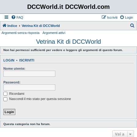
DCCWorld.it DCCWorld.com
FAQ
Iscriviti
Login
Indice
Vetrina Kit di DCCWorld
Argomenti senza risposta
Argomenti attivi
e
Vetrina Kit di DCCWorld
r
c
Non hai permessi sufficienti per vedere e leggere gli argomenti di questo forum.
a
LOGIN
•
ISCRIVITI
Nome utente:
Password:
Ricordami
Nascondi il mio stato per questa sessione
Questa categoria non ha forum.
Vai a