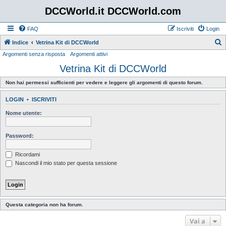
DCCWorld.it DCCWorld.com
FAQ
Iscriviti
Login
Indice
Vetrina Kit di DCCWorld
Argomenti senza risposta
Argomenti attivi
e
Vetrina Kit di DCCWorld
r
c
Non hai permessi sufficienti per vedere e leggere gli argomenti di questo forum.
a
LOGIN
•
ISCRIVITI
Nome utente:
Password:
Ricordami
Nascondi il mio stato per questa sessione
Questa categoria non ha forum.
Vai a