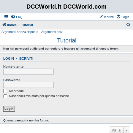
DCCWorld.it DCCWorld.com
FAQ
Iscriviti
Login
Indice
Tutorial
Argomenti senza risposta
Argomenti attivi
e
Tutorial
r
c
Non hai permessi sufficienti per vedere e leggere gli argomenti di questo forum.
a
LOGIN
•
ISCRIVITI
Nome utente:
Password:
Ricordami
Nascondi il mio stato per questa sessione
Questa categoria non ha forum.
Vai a