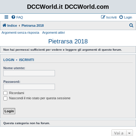
DCCWorld.it DCCWorld.com
FAQ
Iscriviti
Login
Indice
Pietrarsa 2018
Argomenti senza risposta
Argomenti attivi
e
Pietrarsa 2018
r
c
Non hai permessi sufficienti per vedere e leggere gli argomenti di questo forum.
a
LOGIN
•
ISCRIVITI
Nome utente:
Password:
Ricordami
Nascondi il mio stato per questa sessione
Questa categoria non ha forum.
Vai a