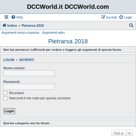
DCCWorld.it DCCWorld.com
FAQ
Iscriviti
Login
Indice
Pietrarsa 2018
Argomenti senza risposta
Argomenti attivi
e
Pietrarsa 2018
r
c
Non hai permessi sufficienti per vedere e leggere gli argomenti di questo forum.
a
LOGIN
•
ISCRIVITI
Nome utente:
Password:
Ricordami
Nascondi il mio stato per questa sessione
Questa categoria non ha forum.
Vai a