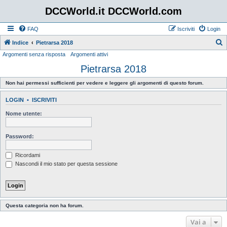
DCCWorld.it DCCWorld.com
FAQ
Iscriviti
Login
Indice
Pietrarsa 2018
Argomenti senza risposta
Argomenti attivi
e
Pietrarsa 2018
r
c
Non hai permessi sufficienti per vedere e leggere gli argomenti di questo forum.
a
LOGIN
•
ISCRIVITI
Nome utente:
Password:
Ricordami
Nascondi il mio stato per questa sessione
Questa categoria non ha forum.
Vai a