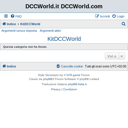
DCCWorld.it DCCWorld.com
FAQ
Iscriviti
Login
Indice
KitDCCWorld
Argomenti senza risposta
Argomenti attivi
e
KitDCCWorld
r
c
Questa categoria non ha forum.
a
Vai a
Indice
Cancella cookie
Tutti gli orari sono
UTC+02:00
Style Developer by ©
GTA game
Forum.
Creato da
phpBB
® Forum Software © phpBB Limited
Traduzione Italiana
phpBB-Italia.it
Privacy
|
Condizioni