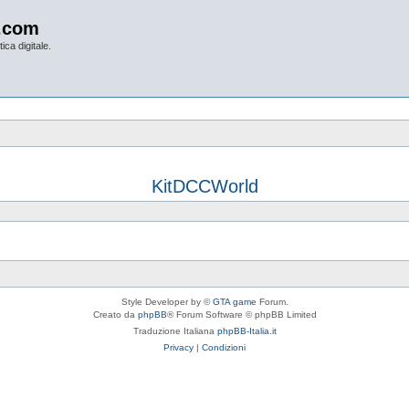
.com
ica digitale.
KitDCCWorld
Style Developer by ©
GTA game
Forum.
Creato da
phpBB
® Forum Software © phpBB Limited
Traduzione Italiana
phpBB-Italia.it
Privacy
|
Condizioni