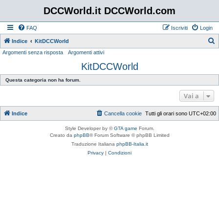
DCCWorld.it DCCWorld.com
FAQ
Iscriviti
Login
Indice
KitDCCWorld
Argomenti senza risposta
Argomenti attivi
e
KitDCCWorld
r
c
Questa categoria non ha forum.
a
Vai a
Indice
Cancella cookie
Tutti gli orari sono
UTC+02:00
Style Developer by ©
GTA game
Forum.
Creato da
phpBB
® Forum Software © phpBB Limited
Traduzione Italiana
phpBB-Italia.it
Privacy
|
Condizioni