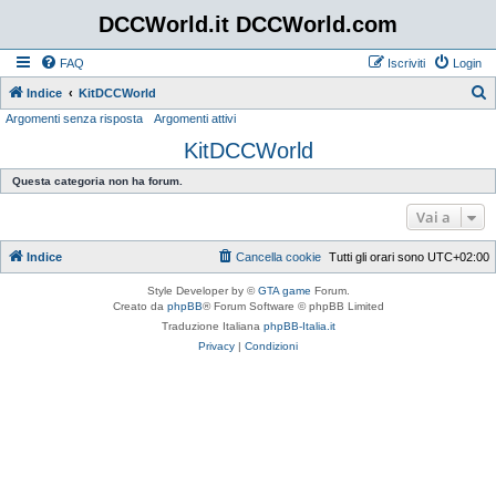
DCCWorld.it DCCWorld.com
FAQ
Iscriviti
Login
Indice
KitDCCWorld
Argomenti senza risposta
Argomenti attivi
e
KitDCCWorld
r
c
Questa categoria non ha forum.
a
Vai a
Indice
Cancella cookie
Tutti gli orari sono
UTC+02:00
Style Developer by ©
GTA game
Forum.
Creato da
phpBB
® Forum Software © phpBB Limited
Traduzione Italiana
phpBB-Italia.it
Privacy
|
Condizioni