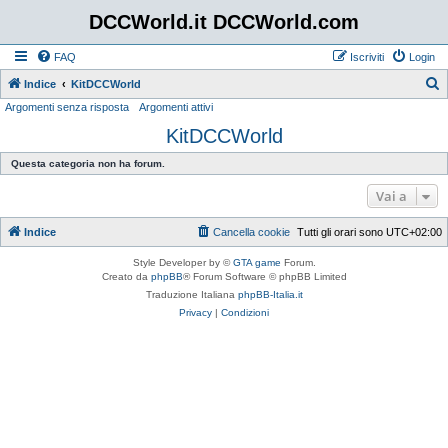
DCCWorld.it DCCWorld.com
FAQ
Iscriviti
Login
Indice
KitDCCWorld
Argomenti senza risposta
Argomenti attivi
e
KitDCCWorld
r
c
Questa categoria non ha forum.
a
Vai a
Indice
Cancella cookie
Tutti gli orari sono
UTC+02:00
Style Developer by ©
GTA game
Forum.
Creato da
phpBB
® Forum Software © phpBB Limited
Traduzione Italiana
phpBB-Italia.it
Privacy
|
Condizioni