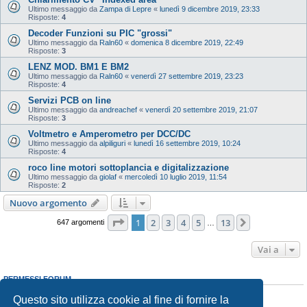
Ultimo messaggio da
Zampa di Lepre
«
lunedì 9 dicembre 2019, 23:33
Risposte:
4
Decoder Funzioni su PIC "grossi"
Ultimo messaggio da
Raln60
«
domenica 8 dicembre 2019, 22:49
Risposte:
3
LENZ MOD. BM1 E BM2
Ultimo messaggio da
Raln60
«
venerdì 27 settembre 2019, 23:23
Risposte:
4
Servizi PCB on line
Ultimo messaggio da
andreachef
«
venerdì 20 settembre 2019, 21:07
Risposte:
3
Voltmetro e Amperometro per DCC/DC
Ultimo messaggio da
alpiliguri
«
lunedì 16 settembre 2019, 10:24
Risposte:
4
roco line motori sottoplancia e digitalizzazione
Ultimo messaggio da
giolaf
«
mercoledì 10 luglio 2019, 11:54
Risposte:
2
Nuovo argomento
Pagina
1
di
13
1
2
3
4
5
13
Prossimo
647 argomenti
…
Vai a
PERMESSI FORUM
Non puoi
aprire nuovi argomenti
Questo sito utilizza cookie al fine di fornire la
Non puoi
rispondere negli argomenti