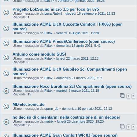
Ultimo messaggio da
sal727
«
venerdì 14 gennaio 2022, 19:23
Progetto LokSound micro 3.5 per loco Gr 875
Ultimo messaggio da
Luca.Rubini
«
giovedì 16 settembre 2021, 12:53
Risposte:
1
Illuminazione ACME UicX Cuccette Comfort TFX063 (open
source)
Ultimo messaggio da
Fidax
«
venerdì 16 luglio 2021, 19:28
Illuminazione ACME Press&Conference (open source)
Ultimo messaggio da
Fidax
«
domenica 18 aprile 2021, 9:41
Arduino come modulo SUSI
Ultimo messaggio da
Fidax
«
lunedì 22 marzo 2021, 12:13
Risposte:
6
Illuminazione ACME UicX Giubileo 2cl Compartimenti (open
source)
Ultimo messaggio da
Fidax
«
domenica 21 marzo 2021, 9:57
Illuminazione Roco Eurofima 2cl Compartimenti (open source)
Ultimo messaggio da
Fidax
«
martedì 9 marzo 2021, 13:19
Risposte:
15
1
2
MD-electronic.de
Ultimo messaggio da
spurn_db
«
domenica 10 gennaio 2021, 22:13
ho deciso di cimentarmi nella costruzione di un decoder
Ultimo messaggio da
matrix
«
lunedì 28 dicembre 2020, 19:20
Risposte:
25
1
2
Illuminazione ACME Gran Confort WR 83 (open source)