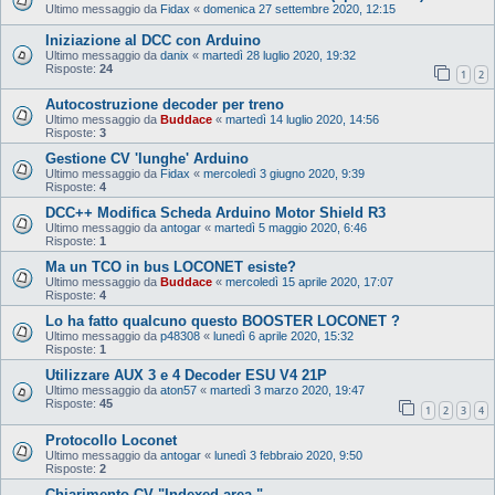
Ultimo messaggio da
Fidax
«
domenica 27 settembre 2020, 12:15
Iniziazione al DCC con Arduino
Ultimo messaggio da
danix
«
martedì 28 luglio 2020, 19:32
Risposte:
24
1
2
Autocostruzione decoder per treno
Ultimo messaggio da
Buddace
«
martedì 14 luglio 2020, 14:56
Risposte:
3
Gestione CV 'lunghe' Arduino
Ultimo messaggio da
Fidax
«
mercoledì 3 giugno 2020, 9:39
Risposte:
4
DCC++ Modifica Scheda Arduino Motor Shield R3
Ultimo messaggio da
antogar
«
martedì 5 maggio 2020, 6:46
Risposte:
1
Ma un TCO in bus LOCONET esiste?
Ultimo messaggio da
Buddace
«
mercoledì 15 aprile 2020, 17:07
Risposte:
4
Lo ha fatto qualcuno questo BOOSTER LOCONET ?
Ultimo messaggio da
p48308
«
lunedì 6 aprile 2020, 15:32
Risposte:
1
Utilizzare AUX 3 e 4 Decoder ESU V4 21P
Ultimo messaggio da
aton57
«
martedì 3 marzo 2020, 19:47
Risposte:
45
1
2
3
4
Protocollo Loconet
Ultimo messaggio da
antogar
«
lunedì 3 febbraio 2020, 9:50
Risposte:
2
Chiarimento CV "Indexed area "