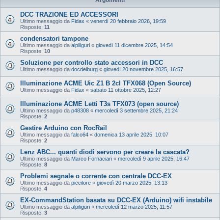
DCC TRAZIONE ED ACCESSORI
Ultimo messaggio da
Fidax
«
venerdì 20 febbraio 2026, 19:59
Risposte:
11
condensatori tampone
Ultimo messaggio da
alpiliguri
«
giovedì 11 dicembre 2025, 14:54
Risposte:
10
Soluzione per controllo stato accessori in DCC
Ultimo messaggio da
docdelburg
«
giovedì 20 novembre 2025, 16:57
Illuminazione ACME Uic Z1 B 2cl TFX068 (Open Source)
Ultimo messaggio da
Fidax
«
sabato 11 ottobre 2025, 12:27
Illuminazione ACME Letti T3s TFX073 (open source)
Ultimo messaggio da
p48308
«
mercoledì 3 settembre 2025, 21:24
Risposte:
2
Gestire Arduino con RocRail
Ultimo messaggio da
falco64
«
domenica 13 aprile 2025, 10:07
Risposte:
2
Lenz ABC... quanti diodi servono per creare la cascata?
Ultimo messaggio da
Marco Fornaciari
«
mercoledì 9 aprile 2025, 16:47
Risposte:
8
Problemi segnale o corrente con centrale DCC-EX
Ultimo messaggio da
piccilore
«
giovedì 20 marzo 2025, 13:13
Risposte:
4
EX‑CommandStation basata su DCC-EX (Arduino) wifi instabile
Ultimo messaggio da
alpiliguri
«
mercoledì 12 marzo 2025, 11:57
Risposte:
3