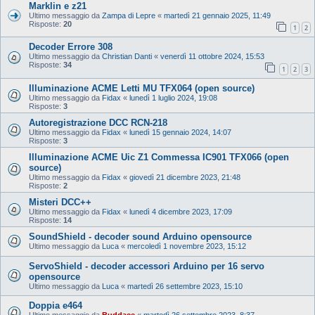
Marklin e z21
Ultimo messaggio da
Zampa di Lepre
«
martedì 21 gennaio 2025, 11:49
Risposte:
20
1
2
Decoder Errore 308
Ultimo messaggio da
Christian Danti
«
venerdì 11 ottobre 2024, 15:53
Risposte:
34
1
2
3
Illuminazione ACME Letti MU TFX064 (open source)
Ultimo messaggio da
Fidax
«
lunedì 1 luglio 2024, 19:08
Risposte:
3
Autoregistrazione DCC RCN-218
Ultimo messaggio da
Fidax
«
lunedì 15 gennaio 2024, 14:07
Risposte:
3
Illuminazione ACME Uic Z1 Commessa IC901 TFX066 (open
source)
Ultimo messaggio da
Fidax
«
giovedì 21 dicembre 2023, 21:48
Risposte:
2
Misteri DCC++
Ultimo messaggio da
Fidax
«
lunedì 4 dicembre 2023, 17:09
Risposte:
14
SoundShield - decoder sound Arduino opensource
Ultimo messaggio da
Luca
«
mercoledì 1 novembre 2023, 15:12
ServoShield - decoder accessori Arduino per 16 servo
opensource
Ultimo messaggio da
Luca
«
martedì 26 settembre 2023, 15:10
Doppia e464
Ultimo messaggio da
Buddace
«
martedì 26 settembre 2023, 8:37