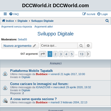
DCCWorld.it DCCWorld.com
FAQ
Iscriviti
Login
Indice
Digitale
Sviluppo Digitale
Argomenti senza risposta
Argomenti attivi
e
Sviluppo Digitale
r
c
Moderatore:
Seba55
a
Cerca
Ricerca avan
Nuovo argomento
Pagina
1
di
13
1
2
3
4
5
13
Prossimo
647 argomenti
…
Annunci
Piattaforma Mobile Tapatalk
Ultimo messaggio da
Buddace
«
venerdì 21 luglio 2017, 10:00
Inviato in
Digitale
Come caricare le immagini sul forum:
Ultimo messaggio da
IGNAZIO68
«
mercoledì 29 aprile 2020, 19:32
Inviato in
Digitale
Risposte:
2
A cosa serve questa sezione ?
Ultimo messaggio da
Buddace
«
martedì 3 febbraio 2004, 22:13
Argomenti