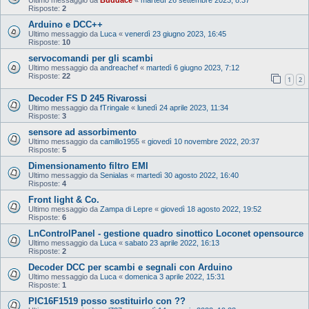
Risposte:
2
Arduino e DCC++
Ultimo messaggio da
Luca
«
venerdì 23 giugno 2023, 16:45
Risposte:
10
servocomandi per gli scambi
Ultimo messaggio da
andreachef
«
martedì 6 giugno 2023, 7:12
Risposte:
22
1
2
Decoder FS D 245 Rivarossi
Ultimo messaggio da
fTringale
«
lunedì 24 aprile 2023, 11:34
Risposte:
3
sensore ad assorbimento
Ultimo messaggio da
camillo1955
«
giovedì 10 novembre 2022, 20:37
Risposte:
5
Dimensionamento filtro EMI
Ultimo messaggio da
Senialas
«
martedì 30 agosto 2022, 16:40
Risposte:
4
Front light & Co.
Ultimo messaggio da
Zampa di Lepre
«
giovedì 18 agosto 2022, 19:52
Risposte:
6
LnControlPanel - gestione quadro sinottico Loconet opensource
Ultimo messaggio da
Luca
«
sabato 23 aprile 2022, 16:13
Risposte:
2
Decoder DCC per scambi e segnali con Arduino
Ultimo messaggio da
Luca
«
domenica 3 aprile 2022, 15:31
Risposte:
1
PIC16F1519 posso sostituirlo con ??