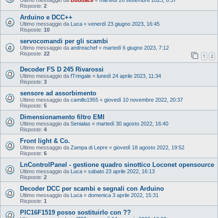
Risposte:
2
Arduino e DCC++
Ultimo messaggio da
Luca
«
venerdì 23 giugno 2023, 16:45
Risposte:
10
servocomandi per gli scambi
Ultimo messaggio da
andreachef
«
martedì 6 giugno 2023, 7:12
Risposte:
22
1
2
Decoder FS D 245 Rivarossi
Ultimo messaggio da
fTringale
«
lunedì 24 aprile 2023, 11:34
Risposte:
3
sensore ad assorbimento
Ultimo messaggio da
camillo1955
«
giovedì 10 novembre 2022, 20:37
Risposte:
5
Dimensionamento filtro EMI
Ultimo messaggio da
Senialas
«
martedì 30 agosto 2022, 16:40
Risposte:
4
Front light & Co.
Ultimo messaggio da
Zampa di Lepre
«
giovedì 18 agosto 2022, 19:52
Risposte:
6
LnControlPanel - gestione quadro sinottico Loconet opensource
Ultimo messaggio da
Luca
«
sabato 23 aprile 2022, 16:13
Risposte:
2
Decoder DCC per scambi e segnali con Arduino
Ultimo messaggio da
Luca
«
domenica 3 aprile 2022, 15:31
Risposte:
1
PIC16F1519 posso sostituirlo con ??