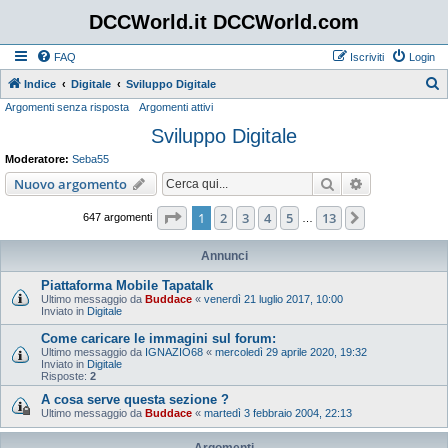
DCCWorld.it DCCWorld.com
FAQ
Iscriviti
Login
Indice
Digitale
Sviluppo Digitale
Argomenti senza risposta
Argomenti attivi
e
Sviluppo Digitale
r
c
Moderatore:
Seba55
a
Cerca
Ricerca avan
Nuovo argomento
Pagina
1
di
13
1
2
3
4
5
13
Prossimo
647 argomenti
…
Annunci
Piattaforma Mobile Tapatalk
Ultimo messaggio da
Buddace
«
venerdì 21 luglio 2017, 10:00
Inviato in
Digitale
Come caricare le immagini sul forum:
Ultimo messaggio da
IGNAZIO68
«
mercoledì 29 aprile 2020, 19:32
Inviato in
Digitale
Risposte:
2
A cosa serve questa sezione ?
Ultimo messaggio da
Buddace
«
martedì 3 febbraio 2004, 22:13
Argomenti