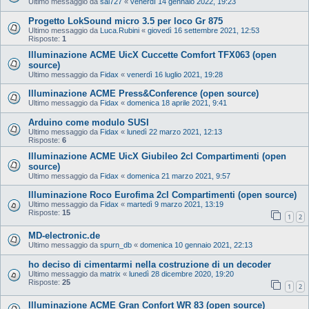
Ultimo messaggio da
sal727
«
venerdì 14 gennaio 2022, 19:23
Progetto LokSound micro 3.5 per loco Gr 875
Ultimo messaggio da
Luca.Rubini
«
giovedì 16 settembre 2021, 12:53
Risposte:
1
Illuminazione ACME UicX Cuccette Comfort TFX063 (open
source)
Ultimo messaggio da
Fidax
«
venerdì 16 luglio 2021, 19:28
Illuminazione ACME Press&Conference (open source)
Ultimo messaggio da
Fidax
«
domenica 18 aprile 2021, 9:41
Arduino come modulo SUSI
Ultimo messaggio da
Fidax
«
lunedì 22 marzo 2021, 12:13
Risposte:
6
Illuminazione ACME UicX Giubileo 2cl Compartimenti (open
source)
Ultimo messaggio da
Fidax
«
domenica 21 marzo 2021, 9:57
Illuminazione Roco Eurofima 2cl Compartimenti (open source)
Ultimo messaggio da
Fidax
«
martedì 9 marzo 2021, 13:19
Risposte:
15
1
2
MD-electronic.de
Ultimo messaggio da
spurn_db
«
domenica 10 gennaio 2021, 22:13
ho deciso di cimentarmi nella costruzione di un decoder
Ultimo messaggio da
matrix
«
lunedì 28 dicembre 2020, 19:20
Risposte:
25
1
2
Illuminazione ACME Gran Confort WR 83 (open source)