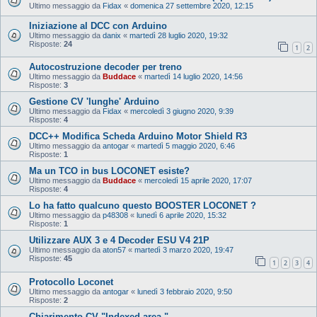
Ultimo messaggio da
Fidax
«
domenica 27 settembre 2020, 12:15
Iniziazione al DCC con Arduino
Ultimo messaggio da
danix
«
martedì 28 luglio 2020, 19:32
Risposte:
24
1
2
Autocostruzione decoder per treno
Ultimo messaggio da
Buddace
«
martedì 14 luglio 2020, 14:56
Risposte:
3
Gestione CV 'lunghe' Arduino
Ultimo messaggio da
Fidax
«
mercoledì 3 giugno 2020, 9:39
Risposte:
4
DCC++ Modifica Scheda Arduino Motor Shield R3
Ultimo messaggio da
antogar
«
martedì 5 maggio 2020, 6:46
Risposte:
1
Ma un TCO in bus LOCONET esiste?
Ultimo messaggio da
Buddace
«
mercoledì 15 aprile 2020, 17:07
Risposte:
4
Lo ha fatto qualcuno questo BOOSTER LOCONET ?
Ultimo messaggio da
p48308
«
lunedì 6 aprile 2020, 15:32
Risposte:
1
Utilizzare AUX 3 e 4 Decoder ESU V4 21P
Ultimo messaggio da
aton57
«
martedì 3 marzo 2020, 19:47
Risposte:
45
1
2
3
4
Protocollo Loconet
Ultimo messaggio da
antogar
«
lunedì 3 febbraio 2020, 9:50
Risposte:
2
Chiarimento CV "Indexed area "