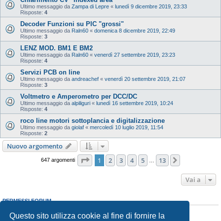
Ultimo messaggio da
Zampa di Lepre
«
lunedì 9 dicembre 2019, 23:33
Risposte:
4
Decoder Funzioni su PIC "grossi"
Ultimo messaggio da
Raln60
«
domenica 8 dicembre 2019, 22:49
Risposte:
3
LENZ MOD. BM1 E BM2
Ultimo messaggio da
Raln60
«
venerdì 27 settembre 2019, 23:23
Risposte:
4
Servizi PCB on line
Ultimo messaggio da
andreachef
«
venerdì 20 settembre 2019, 21:07
Risposte:
3
Voltmetro e Amperometro per DCC/DC
Ultimo messaggio da
alpiliguri
«
lunedì 16 settembre 2019, 10:24
Risposte:
4
roco line motori sottoplancia e digitalizzazione
Ultimo messaggio da
giolaf
«
mercoledì 10 luglio 2019, 11:54
Risposte:
2
Nuovo argomento
Pagina
1
di
13
1
2
3
4
5
13
Prossimo
647 argomenti
…
Vai a
PERMESSI FORUM
Non puoi
aprire nuovi argomenti
Questo sito utilizza cookie al fine di fornire la
Non puoi
rispondere negli argomenti