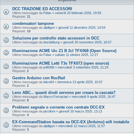
DCC TRAZIONE ED ACCESSORI
Ultimo messaggio da
Fidax
«
venerdì 20 febbraio 2026, 19:59
Risposte:
11
condensatori tampone
Ultimo messaggio da
alpiliguri
«
giovedì 11 dicembre 2025, 14:54
Risposte:
10
Soluzione per controllo stato accessori in DCC
Ultimo messaggio da
docdelburg
«
giovedì 20 novembre 2025, 16:57
Illuminazione ACME Uic Z1 B 2cl TFX068 (Open Source)
Ultimo messaggio da
Fidax
«
sabato 11 ottobre 2025, 12:27
Illuminazione ACME Letti T3s TFX073 (open source)
Ultimo messaggio da
p48308
«
mercoledì 3 settembre 2025, 21:24
Risposte:
2
Gestire Arduino con RocRail
Ultimo messaggio da
falco64
«
domenica 13 aprile 2025, 10:07
Risposte:
2
Lenz ABC... quanti diodi servono per creare la cascata?
Ultimo messaggio da
Marco Fornaciari
«
mercoledì 9 aprile 2025, 16:47
Risposte:
8
Problemi segnale o corrente con centrale DCC-EX
Ultimo messaggio da
piccilore
«
giovedì 20 marzo 2025, 13:13
Risposte:
4
EX‑CommandStation basata su DCC-EX (Arduino) wifi instabile
Ultimo messaggio da
alpiliguri
«
mercoledì 12 marzo 2025, 11:57
Risposte:
3