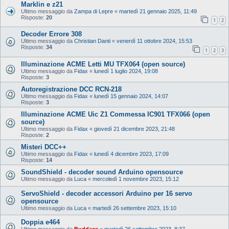
Marklin e z21
Ultimo messaggio da
Zampa di Lepre
«
martedì 21 gennaio 2025, 11:49
Risposte:
20
1
2
Decoder Errore 308
Ultimo messaggio da
Christian Danti
«
venerdì 11 ottobre 2024, 15:53
Risposte:
34
1
2
3
Illuminazione ACME Letti MU TFX064 (open source)
Ultimo messaggio da
Fidax
«
lunedì 1 luglio 2024, 19:08
Risposte:
3
Autoregistrazione DCC RCN-218
Ultimo messaggio da
Fidax
«
lunedì 15 gennaio 2024, 14:07
Risposte:
3
Illuminazione ACME Uic Z1 Commessa IC901 TFX066 (open
source)
Ultimo messaggio da
Fidax
«
giovedì 21 dicembre 2023, 21:48
Risposte:
2
Misteri DCC++
Ultimo messaggio da
Fidax
«
lunedì 4 dicembre 2023, 17:09
Risposte:
14
SoundShield - decoder sound Arduino opensource
Ultimo messaggio da
Luca
«
mercoledì 1 novembre 2023, 15:12
ServoShield - decoder accessori Arduino per 16 servo
opensource
Ultimo messaggio da
Luca
«
martedì 26 settembre 2023, 15:10
Doppia e464
Ultimo messaggio da
Buddace
«
martedì 26 settembre 2023, 8:37