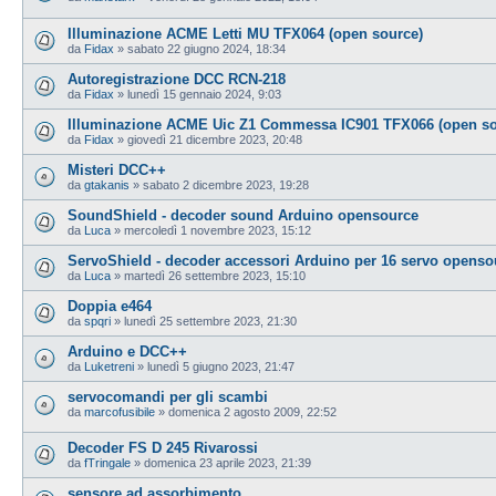
Illuminazione ACME Letti MU TFX064 (open source)
da
Fidax
»
sabato 22 giugno 2024, 18:34
Autoregistrazione DCC RCN-218
da
Fidax
»
lunedì 15 gennaio 2024, 9:03
Illuminazione ACME Uic Z1 Commessa IC901 TFX066 (open so
da
Fidax
»
giovedì 21 dicembre 2023, 20:48
Misteri DCC++
da
gtakanis
»
sabato 2 dicembre 2023, 19:28
SoundShield - decoder sound Arduino opensource
da
Luca
»
mercoledì 1 novembre 2023, 15:12
ServoShield - decoder accessori Arduino per 16 servo openso
da
Luca
»
martedì 26 settembre 2023, 15:10
Doppia e464
da
spqri
»
lunedì 25 settembre 2023, 21:30
Arduino e DCC++
da
Luketreni
»
lunedì 5 giugno 2023, 21:47
servocomandi per gli scambi
da
marcofusibile
»
domenica 2 agosto 2009, 22:52
Decoder FS D 245 Rivarossi
da
fTringale
»
domenica 23 aprile 2023, 21:39
sensore ad assorbimento