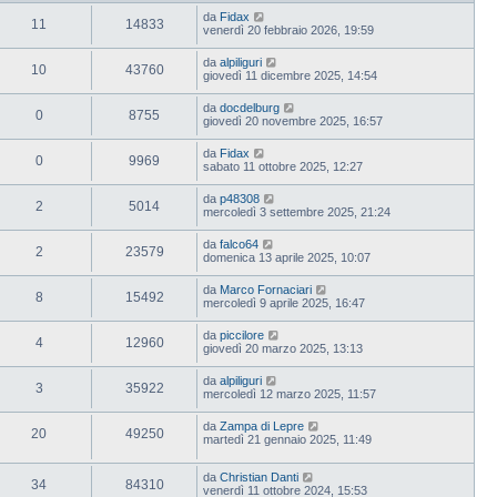
da
Fidax
11
14833
venerdì 20 febbraio 2026, 19:59
da
alpiliguri
10
43760
giovedì 11 dicembre 2025, 14:54
da
docdelburg
0
8755
giovedì 20 novembre 2025, 16:57
da
Fidax
0
9969
sabato 11 ottobre 2025, 12:27
da
p48308
2
5014
mercoledì 3 settembre 2025, 21:24
da
falco64
2
23579
domenica 13 aprile 2025, 10:07
da
Marco Fornaciari
8
15492
mercoledì 9 aprile 2025, 16:47
da
piccilore
4
12960
giovedì 20 marzo 2025, 13:13
da
alpiliguri
3
35922
mercoledì 12 marzo 2025, 11:57
da
Zampa di Lepre
20
49250
martedì 21 gennaio 2025, 11:49
da
Christian Danti
34
84310
venerdì 11 ottobre 2024, 15:53