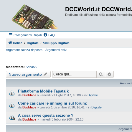
DCCWorld.it DCCWorld
Dedicato alla diffusione della cultura fermodellist
Collegamenti Rapidi
FAQ
Indice
Digitale
Sviluppo Digitale
Argomenti senza risposta
Argomenti attivi
Moderatore:
Seba55
Cerca
Ricerca av
Nuovo argomento
Annunci
Piattaforma Mobile Tapatalk
da
Buddace
»
venerdì 21 luglio 2017, 10:00
» in
Digitale
Come caricare le immagini sul forum:
da
Buddace
»
giovedì 1 dicembre 2016, 16:41
» in
Digitale
A cosa serve questa sezione ?
da
Buddace
»
martedì 3 febbraio 2004, 22:13
Argoment