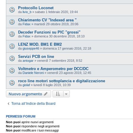
Protocollo Loconet
da
livio_b
»
sabato 1 febbraio 2020, 19:44
Chiarimento CV "Indexed area "
da
Fidax
»
martedì 29 ottobre 2019, 20:06
Decoder Funzioni su PIC "grossi"
da
Fidax
»
domenica 30 dicembre 2018, 18:10
LENZ MOD. BM1 E BM2
da
giuseppe46
»
domenica 17 gennaio 2016, 22:18
Servizi PCB on line
da
antogar
»
venerdì 7 settembre 2018, 8:52
Voltmetro e Amperometro per DCC/DC
da
Daniele Neroni
»
venerdì 23 agosto 2019, 12:45
roco line motori sottoplancia e digitalizzazione
da
giolaf
»
lunedì 8 luglio 2019, 10:39
Nuovo argomento
Torna all’Indice della Board
PERMESSI FORUM
Non puoi
aprire nuovi argomenti
Non puoi
rispondere negli argomenti
Non puoi
modificare i tuoi messaggi