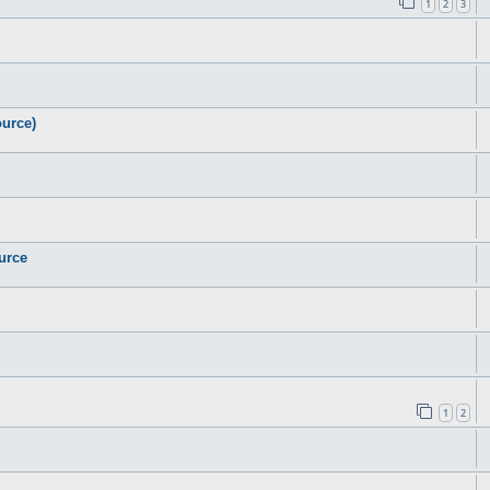
1
2
3
urce)
urce
1
2