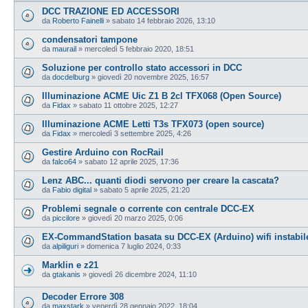
DCC TRAZIONE ED ACCESSORI
da
Roberto Fainelli
»
sabato 14 febbraio 2026, 13:10
condensatori tampone
da
maurail
»
mercoledì 5 febbraio 2020, 18:51
Soluzione per controllo stato accessori in DCC
da
docdelburg
»
giovedì 20 novembre 2025, 16:57
Illuminazione ACME Uic Z1 B 2cl TFX068 (Open Source)
da
Fidax
»
sabato 11 ottobre 2025, 12:27
Illuminazione ACME Letti T3s TFX073 (open source)
da
Fidax
»
mercoledì 3 settembre 2025, 4:26
Gestire Arduino con RocRail
da
falco64
»
sabato 12 aprile 2025, 17:36
Lenz ABC... quanti diodi servono per creare la cascata?
da
Fabio digital
»
sabato 5 aprile 2025, 21:20
Problemi segnale o corrente con centrale DCC-EX
da
piccilore
»
giovedì 20 marzo 2025, 0:06
EX‑CommandStation basata su DCC-EX (Arduino) wifi instabil
da
alpiliguri
»
domenica 7 luglio 2024, 0:33
Marklin e z21
da
gtakanis
»
giovedì 26 dicembre 2024, 11:10
Decoder Errore 308
da
maxstark
»
venerdì 28 gennaio 2022, 18:04