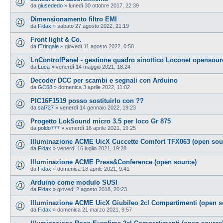
da
giusededo
»
lunedì 30 ottobre 2017, 22:39
Dimensionamento filtro EMI
da
Fidax
»
sabato 27 agosto 2022, 21:19
Front light & Co.
da
fTringale
»
giovedì 11 agosto 2022, 0:58
LnControlPanel - gestione quadro sinottico Loconet opensour
da
Luca
»
venerdì 14 maggio 2021, 18:24
Decoder DCC per scambi e segnali con Arduino
da
GC68
»
domenica 3 aprile 2022, 11:02
PIC16F1519 posso sostituirlo con ??
da
sal727
»
venerdì 14 gennaio 2022, 19:23
Progetto LokSound micro 3.5 per loco Gr 875
da
poldo777
»
venerdì 16 aprile 2021, 19:25
Illuminazione ACME UicX Cuccette Comfort TFX063 (open sou
da
Fidax
»
venerdì 16 luglio 2021, 19:28
Illuminazione ACME Press&Conference (open source)
da
Fidax
»
domenica 18 aprile 2021, 9:41
Arduino come modulo SUSI
da
Fidax
»
giovedì 2 agosto 2018, 20:23
Illuminazione ACME UicX Giubileo 2cl Compartimenti (open s
da
Fidax
»
domenica 21 marzo 2021, 9:57