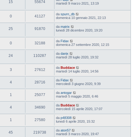
15
55674
martedì 9 marzo 2021, 13:19
da
spurn_db
0
41127
domenica 10 gennaio 2021, 22:13
da
matrix
25
91870
lunedì 28 dicembre 2020, 19:20
da
Fidax
0
32188
domenica 27 settembre 2020, 12:15
da
danix
24
110287
martedì 28 luglio 2020, 19:32
da
Buddace
3
27612
martedì 14 luglio 2020, 14:56
da
Fidax
4
28716
mercoledì 3 giugno 2020, 9:39
da
antogar
1
25077
martedì 5 maggio 2020, 6:46
da
Buddace
4
34690
mercoledì 15 aprile 2020, 17:07
da
p48308
1
27580
lunedì 6 aprile 2020, 15:32
da
aton57
45
219738
martedì 3 marzo 2020, 19:47