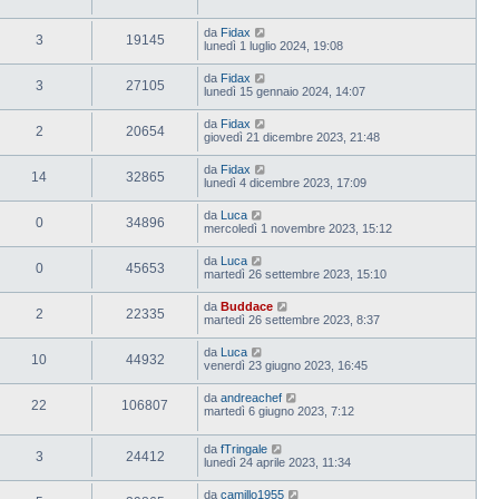
da
Fidax
3
19145
lunedì 1 luglio 2024, 19:08
da
Fidax
3
27105
lunedì 15 gennaio 2024, 14:07
da
Fidax
2
20654
giovedì 21 dicembre 2023, 21:48
da
Fidax
14
32865
lunedì 4 dicembre 2023, 17:09
da
Luca
0
34896
mercoledì 1 novembre 2023, 15:12
da
Luca
0
45653
martedì 26 settembre 2023, 15:10
da
Buddace
2
22335
martedì 26 settembre 2023, 8:37
da
Luca
10
44932
venerdì 23 giugno 2023, 16:45
da
andreachef
22
106807
martedì 6 giugno 2023, 7:12
da
fTringale
3
24412
lunedì 24 aprile 2023, 11:34
da
camillo1955