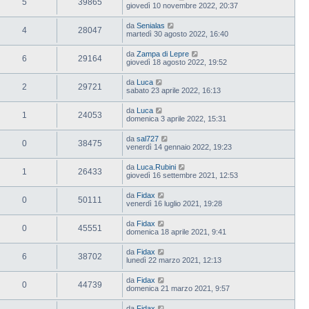
5
39865
giovedì 10 novembre 2022, 20:37
da
Senialas
4
28047
martedì 30 agosto 2022, 16:40
da
Zampa di Lepre
6
29164
giovedì 18 agosto 2022, 19:52
da
Luca
2
29721
sabato 23 aprile 2022, 16:13
da
Luca
1
24053
domenica 3 aprile 2022, 15:31
da
sal727
0
38475
venerdì 14 gennaio 2022, 19:23
da
Luca.Rubini
1
26433
giovedì 16 settembre 2021, 12:53
da
Fidax
0
50111
venerdì 16 luglio 2021, 19:28
da
Fidax
0
45551
domenica 18 aprile 2021, 9:41
da
Fidax
6
38702
lunedì 22 marzo 2021, 12:13
da
Fidax
0
44739
domenica 21 marzo 2021, 9:57
da
Fidax