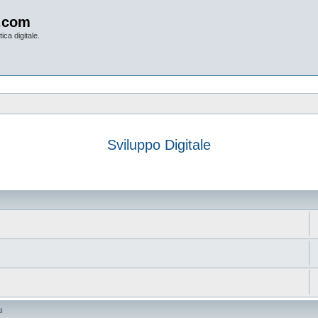
.com
ica digitale.
Sviluppo Digitale
anzata
i