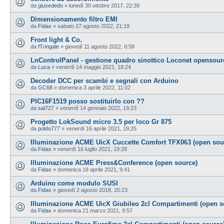
da
giusededo
»
lunedì 30 ottobre 2017, 22:39
Dimensionamento filtro EMI
da
Fidax
»
sabato 27 agosto 2022, 21:19
Front light & Co.
da
fTringale
»
giovedì 11 agosto 2022, 0:58
LnControlPanel - gestione quadro sinottico Loconet opensour
da
Luca
»
venerdì 14 maggio 2021, 18:24
Decoder DCC per scambi e segnali con Arduino
da
GC68
»
domenica 3 aprile 2022, 11:02
PIC16F1519 posso sostituirlo con ??
da
sal727
»
venerdì 14 gennaio 2022, 19:23
Progetto LokSound micro 3.5 per loco Gr 875
da
poldo777
»
venerdì 16 aprile 2021, 19:25
Illuminazione ACME UicX Cuccette Comfort TFX063 (open sou
da
Fidax
»
venerdì 16 luglio 2021, 19:28
Illuminazione ACME Press&Conference (open source)
da
Fidax
»
domenica 18 aprile 2021, 9:41
Arduino come modulo SUSI
da
Fidax
»
giovedì 2 agosto 2018, 20:23
Illuminazione ACME UicX Giubileo 2cl Compartimenti (open s
da
Fidax
»
domenica 21 marzo 2021, 9:57