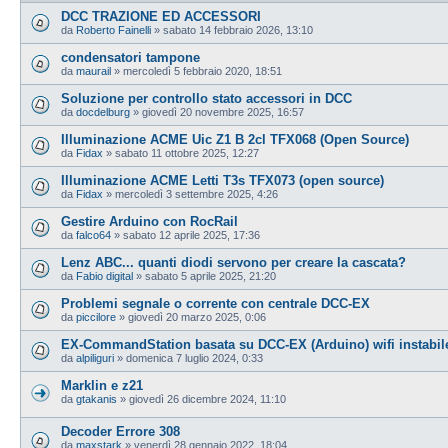
DCC TRAZIONE ED ACCESSORI
da
Roberto Fainelli
»
sabato 14 febbraio 2026, 13:10
condensatori tampone
da
maurail
»
mercoledì 5 febbraio 2020, 18:51
Soluzione per controllo stato accessori in DCC
da
docdelburg
»
giovedì 20 novembre 2025, 16:57
Illuminazione ACME Uic Z1 B 2cl TFX068 (Open Source)
da
Fidax
»
sabato 11 ottobre 2025, 12:27
Illuminazione ACME Letti T3s TFX073 (open source)
da
Fidax
»
mercoledì 3 settembre 2025, 4:26
Gestire Arduino con RocRail
da
falco64
»
sabato 12 aprile 2025, 17:36
Lenz ABC... quanti diodi servono per creare la cascata?
da
Fabio digital
»
sabato 5 aprile 2025, 21:20
Problemi segnale o corrente con centrale DCC-EX
da
piccilore
»
giovedì 20 marzo 2025, 0:06
EX‑CommandStation basata su DCC-EX (Arduino) wifi instabil
da
alpiliguri
»
domenica 7 luglio 2024, 0:33
Marklin e z21
da
gtakanis
»
giovedì 26 dicembre 2024, 11:10
Decoder Errore 308
da
maxstark
»
venerdì 28 gennaio 2022, 18:04