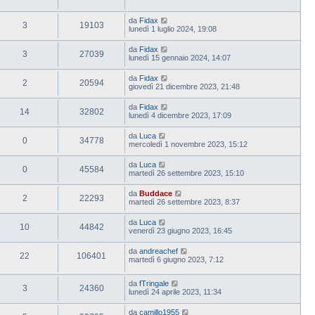
da
Fidax
3
19103
lunedì 1 luglio 2024, 19:08
da
Fidax
3
27039
lunedì 15 gennaio 2024, 14:07
da
Fidax
2
20594
giovedì 21 dicembre 2023, 21:48
da
Fidax
14
32802
lunedì 4 dicembre 2023, 17:09
da
Luca
0
34778
mercoledì 1 novembre 2023, 15:12
da
Luca
0
45584
martedì 26 settembre 2023, 15:10
da
Buddace
2
22293
martedì 26 settembre 2023, 8:37
da
Luca
10
44842
venerdì 23 giugno 2023, 16:45
da
andreachef
22
106401
martedì 6 giugno 2023, 7:12
da
fTringale
3
24360
lunedì 24 aprile 2023, 11:34
da
camillo1955