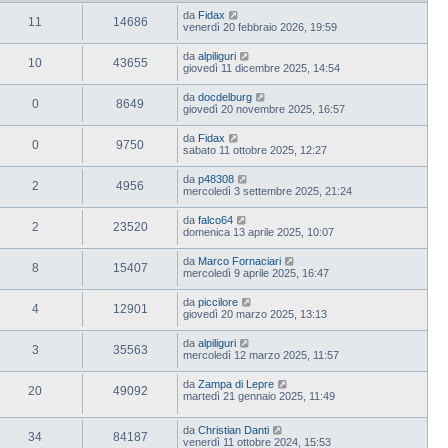
da
Fidax
11
14686
venerdì 20 febbraio 2026, 19:59
da
alpiliguri
10
43655
giovedì 11 dicembre 2025, 14:54
da
docdelburg
0
8649
giovedì 20 novembre 2025, 16:57
da
Fidax
0
9750
sabato 11 ottobre 2025, 12:27
da
p48308
2
4956
mercoledì 3 settembre 2025, 21:24
da
falco64
2
23520
domenica 13 aprile 2025, 10:07
da
Marco Fornaciari
8
15407
mercoledì 9 aprile 2025, 16:47
da
piccilore
4
12901
giovedì 20 marzo 2025, 13:13
da
alpiliguri
3
35563
mercoledì 12 marzo 2025, 11:57
da
Zampa di Lepre
20
49092
martedì 21 gennaio 2025, 11:49
da
Christian Danti
34
84187
venerdì 11 ottobre 2024, 15:53