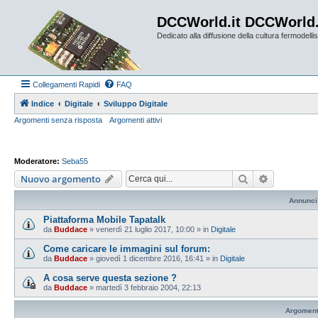
DCCWorld.it DCCWorld
Dedicato alla diffusione della cultura fermodellist
Collegamenti Rapidi
FAQ
Indice
Digitale
Sviluppo Digitale
Argomenti senza risposta
Argomenti attivi
Moderatore:
Seba55
Cerca
Ricerca av
Nuovo argomento
Annunci
Piattaforma Mobile Tapatalk
da
Buddace
»
venerdì 21 luglio 2017, 10:00
» in
Digitale
Come caricare le immagini sul forum:
da
Buddace
»
giovedì 1 dicembre 2016, 16:41
» in
Digitale
A cosa serve questa sezione ?
da
Buddace
»
martedì 3 febbraio 2004, 22:13
Argoment