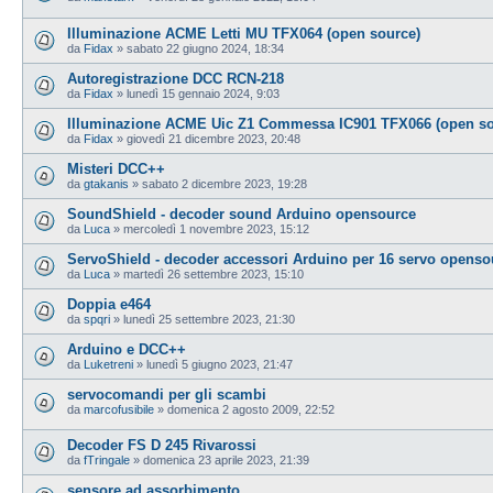
Illuminazione ACME Letti MU TFX064 (open source)
da
Fidax
»
sabato 22 giugno 2024, 18:34
Autoregistrazione DCC RCN-218
da
Fidax
»
lunedì 15 gennaio 2024, 9:03
Illuminazione ACME Uic Z1 Commessa IC901 TFX066 (open so
da
Fidax
»
giovedì 21 dicembre 2023, 20:48
Misteri DCC++
da
gtakanis
»
sabato 2 dicembre 2023, 19:28
SoundShield - decoder sound Arduino opensource
da
Luca
»
mercoledì 1 novembre 2023, 15:12
ServoShield - decoder accessori Arduino per 16 servo openso
da
Luca
»
martedì 26 settembre 2023, 15:10
Doppia e464
da
spqri
»
lunedì 25 settembre 2023, 21:30
Arduino e DCC++
da
Luketreni
»
lunedì 5 giugno 2023, 21:47
servocomandi per gli scambi
da
marcofusibile
»
domenica 2 agosto 2009, 22:52
Decoder FS D 245 Rivarossi
da
fTringale
»
domenica 23 aprile 2023, 21:39
sensore ad assorbimento