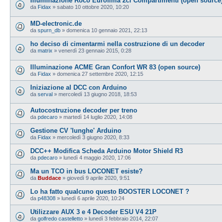
Illuminazione Roco Eurofima 2cl Compartimenti (open source
da
Fidax
»
sabato 10 ottobre 2020, 10:20
MD-electronic.de
da
spurn_db
»
domenica 10 gennaio 2021, 22:13
ho deciso di cimentarmi nella costruzione di un decoder
da
matrix
»
venerdì 23 gennaio 2015, 0:28
Illuminazione ACME Gran Confort WR 83 (open source)
da
Fidax
»
domenica 27 settembre 2020, 12:15
Iniziazione al DCC con Arduino
da
serval
»
mercoledì 13 giugno 2018, 18:53
Autocostruzione decoder per treno
da
pdecaro
»
martedì 14 luglio 2020, 14:08
Gestione CV 'lunghe' Arduino
da
Fidax
»
mercoledì 3 giugno 2020, 8:33
DCC++ Modifica Scheda Arduino Motor Shield R3
da
pdecaro
»
lunedì 4 maggio 2020, 17:06
Ma un TCO in bus LOCONET esiste?
da
Buddace
»
giovedì 9 aprile 2020, 9:51
Lo ha fatto qualcuno questo BOOSTER LOCONET ?
da
p48308
»
lunedì 6 aprile 2020, 10:24
Utilizzare AUX 3 e 4 Decoder ESU V4 21P
da
golfredo castelletto
»
lunedì 3 febbraio 2014, 22:07