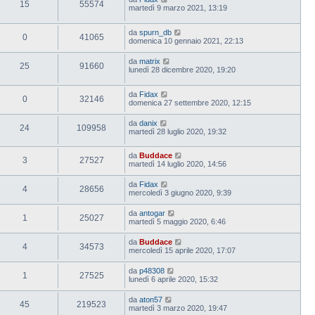
15
55574
martedì 9 marzo 2021, 13:19
da
spurn_db
0
41065
domenica 10 gennaio 2021, 22:13
da
matrix
25
91660
lunedì 28 dicembre 2020, 19:20
da
Fidax
0
32146
domenica 27 settembre 2020, 12:15
da
danix
24
109958
martedì 28 luglio 2020, 19:32
da
Buddace
3
27527
martedì 14 luglio 2020, 14:56
da
Fidax
4
28656
mercoledì 3 giugno 2020, 9:39
da
antogar
1
25027
martedì 5 maggio 2020, 6:46
da
Buddace
4
34573
mercoledì 15 aprile 2020, 17:07
da
p48308
1
27525
lunedì 6 aprile 2020, 15:32
da
aton57
45
219523
martedì 3 marzo 2020, 19:47