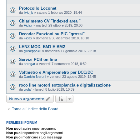
Protocollo Loconet
da
livio_b
»
sabato 1 febbraio 2020, 19:44
Chiarimento CV "Indexed area "
da
Fidax
»
martedì 29 ottobre 2019, 20:06
Decoder Funzioni su PIC "grossi"
da
Fidax
»
domenica 30 dicembre 2018, 18:10
LENZ MOD. BM1 E BM2
da
giuseppe46
»
domenica 17 gennaio 2016, 22:18
Servizi PCB on line
da
antogar
»
venerdì 7 settembre 2018, 8:52
Voltmetro e Amperometro per DCC/DC
da
Daniele Neroni
»
venerdì 23 agosto 2019, 12:45
roco line motori sottoplancia e digitalizzazione
da
giolaf
»
lunedì 8 luglio 2019, 10:39
Nuovo argomento
Torna all’Indice della Board
PERMESSI FORUM
Non puoi
aprire nuovi argomenti
Non puoi
rispondere negli argomenti
Non puoi
modificare i tuoi messaggi