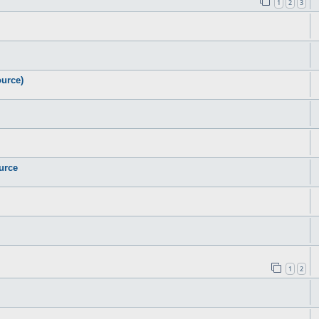
1
2
3
urce)
urce
1
2