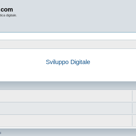
.com
ica digitale.
Sviluppo Digitale
anzata
i