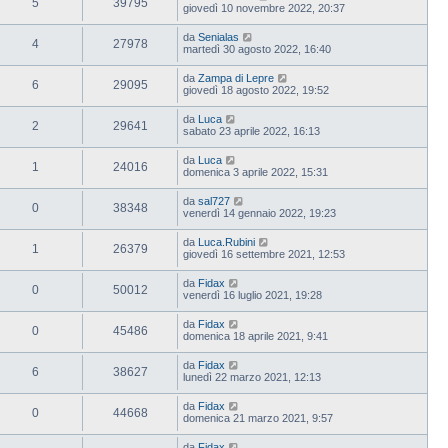
5
39795
giovedì 10 novembre 2022, 20:37
da
Senialas
4
27978
martedì 30 agosto 2022, 16:40
da
Zampa di Lepre
6
29095
giovedì 18 agosto 2022, 19:52
da
Luca
2
29641
sabato 23 aprile 2022, 16:13
da
Luca
1
24016
domenica 3 aprile 2022, 15:31
da
sal727
0
38348
venerdì 14 gennaio 2022, 19:23
da
Luca.Rubini
1
26379
giovedì 16 settembre 2021, 12:53
da
Fidax
0
50012
venerdì 16 luglio 2021, 19:28
da
Fidax
0
45486
domenica 18 aprile 2021, 9:41
da
Fidax
6
38627
lunedì 22 marzo 2021, 12:13
da
Fidax
0
44668
domenica 21 marzo 2021, 9:57
da
Fidax